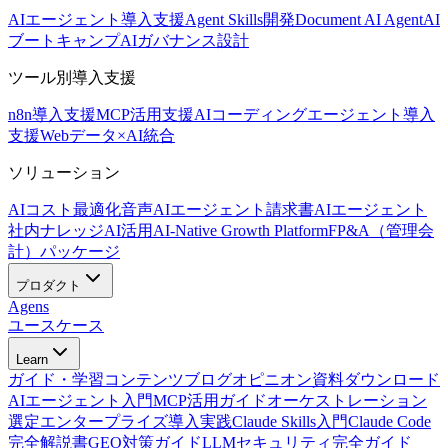
AIエージェント導入支援
Agent Skills開発
Document AI Agent
AI
ブートキャンプ
AIガバナンス設計
ツール別導入支援
n8n導入支援
MCP活用支援
AIコーディングエージェント導入
支援
Webデータ×AI統合
ソリューション
AIコスト最適化
音声AIエージェント
請求書AIエージェント
社内ナレッジAI活用
AI-Native Growth Platform
FP&A（管理会
計）パッケージ
プロダクト
Agens
ユースケース
Learn
ガイド・学習コンテンツ
ブログ
オピニオン
資料ダウンロード
AIエージェント入門
MCP活用ガイド
オーケストレーション
選定
エンタープライズ導入実践
Claude Skills入門
Claude Code
完全解説書
GEO対策ガイド
LLMセキュリティ完全ガイド