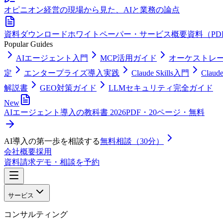
オピニオン
経営の現場から見た、AIと業務の論点
資料ダウンロード
ホワイトペーパー・サービス概要資料（PD
Popular Guides
AIエージェント入門
MCP活用ガイド
オーケストレ
定
エンタープライズ導入実践
Claude Skills入門
Clau
解説書
GEO対策ガイド
LLMセキュリティ完全ガイド
New
AIエージェント導入の教科書 2026
PDF・20ページ・無料
AI導入の第一歩を相談する
無料相談（30分）
会社概要
採用
資料請求
デモ・相談を予約
サービス
コンサルティング