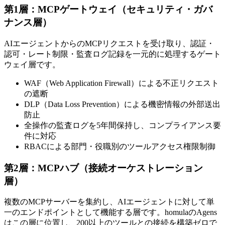
第1層：MCPゲートウェイ（セキュリティ・ガバ
ナンス層）
AIエージェントからのMCPリクエストを受け取り、認証・
認可・レート制限・監査ログ記録を一元的に処理するゲート
ウェイ層です。
WAF（Web Application Firewall）による不正リクエスト
の遮断
DLP（Data Loss Prevention）による機密情報の外部送出
防止
全操作の監査ログを5年間保持し、コンプライアンス要
件に対応
RBACによる部門・役職別のツールアクセス権限制御
第2層：MCPハブ（接続オーケストレーション
層）
複数のMCPサーバーを集約し、AIエージェントに対して単
一のエンドポイントとして機能する層です。homulaのAgens
はこの層に位置し、200以上のツールとの接続を構築ゼロで