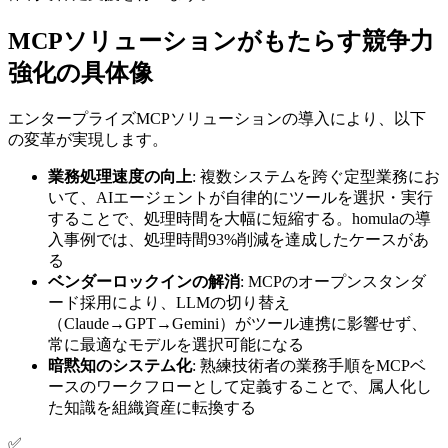
MCPソリューションがもたらす競争力
強化の具体像
エンタープライズMCPソリューションの導入により、以下
の変革が実現します。
業務処理速度の向上
: 複数システムを跨ぐ定型業務にお
いて、AIエージェントが自律的にツールを選択・実行
することで、処理時間を大幅に短縮する。homulaの導
入事例では、処理時間93%削減を達成したケースがあ
る
ベンダーロックインの解消
: MCPのオープンスタンダ
ード採用により、LLMの切り替え
（Claude→GPT→Gemini）がツール連携に影響せず、
常に最適なモデルを選択可能になる
暗黙知のシステム化
: 熟練技術者の業務手順をMCPベ
ースのワークフローとして定義することで、属人化し
た知識を組織資産に転換する
✅