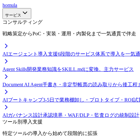
homula
サービス
コンサルティング
戦略策定からPoC・実装・運用・内製化まで一気通貫で伴走
AIエージェント導入支援
6段階のサービス体系で導入を一気
Agent Skills開発
業務知識をSKILL.mdに変換。主力サービス
Document AI Agent
手書き・非定型帳票の読み取りから後工程
AIブートキャンプ
3-5日で業務棚卸し・プロトタイプ・ROI試
AIガバナンス設計
承認境界・WAF/DLP・監査ログの統制設計
ツール別導入支援
特定ツールの導入から始めて段階的に拡張