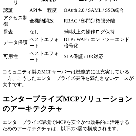
リ
認証
APIキー程度
OAuth 2.0 / SAML / SSO統合
アクセス制
全機能開放
RBAC / 部門別権限分離
御
監査
なし
5年以上の操作ログ保持
ベストエフォ
DLP / WAF / エンドツーエンド
データ保護
ート
暗号化
ベストエフォ
可用性
SLA保証 / DR対応
ート
コミュニティ製のMCPサーバーは機能的には充実している
一方、こうしたエンタープライズ要件を満たさないケースが
大半です。
エンタープライズMCPソリューション
のアーキテクチャ
エンタープライズ環境でMCPを安全かつ効果的に活用する
ためのアーキテクチャは、以下の3層で構成されます。