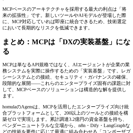
MCPベースのアーキテクチャを採用する最大の利点は「将
来の拡張性」です。新しいツールやAIモデルが登場した際
に、MCP対応していれば即座に統合できるため、技術選定
において長期的なリスクを低減できます。
まとめ：MCPは「DXの実装基盤」にな
る
MCPは単なるAPI規格ではなく、AIエージェントが企業の業
務システムを実際に操作するための「実装基盤」です。レガ
シーシステムとの接続、セキュリティ・ガバナンスの確保、
段階的な展開——これらのエンタープライズ固有の課題に対
して、MCPベースのソリューションは構造的な解を提供し
ます。
homulaのAgensは、MCPを活用したエンタープライズ向け統
合プラットフォームとして、200以上のツールとの接続を構
築ゼロで実現します。累計調達3.2億円の資金基盤を持ち、
ベンダーニュートラルな立場から、n8n・Dify・LangGraphな
どの技術を要件に応じて最適に組み合わせる「コンポーザブ