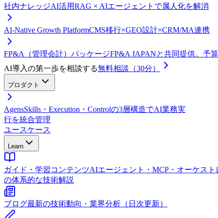
社内ナレッジAI活用
RAG × AIエージェントで属人化を解消
AI-Native Growth Platform
CMS移行×GEO設計×CRM/MA連携
FP&A（管理会計）パッケージ
FP&A JAPANと共同提供。
AI導入の第一歩を相談する
無料相談（30分）
プロダクト
Agens
Skills・Execution・Controlの3層構造でAI業務実
行を統合管理
ユースケース
Learn
ガイド・学習コンテンツ
AIエージェント・MCP・オーケス
の体系的な技術解説
ブログ
最新の技術動向・業界分析（日次更新）