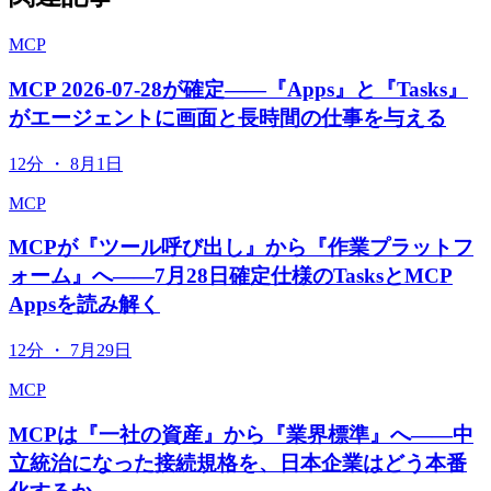
MCP
MCP 2026-07-28が確定——『Apps』と『Tasks』
がエージェントに画面と長時間の仕事を与える
12分
・
8月1日
MCP
MCPが『ツール呼び出し』から『作業プラットフ
ォーム』へ——7月28日確定仕様のTasksとMCP
Appsを読み解く
12分
・
7月29日
MCP
MCPは『一社の資産』から『業界標準』へ——中
立統治になった接続規格を、日本企業はどう本番