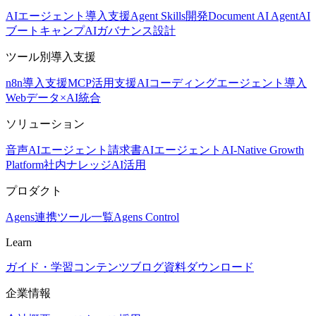
AIエージェント導入支援
Agent Skills開発
Document AI Agent
AI
ブートキャンプ
AIガバナンス設計
ツール別導入支援
n8n導入支援
MCP活用支援
AIコーディングエージェント導入
Webデータ×AI統合
ソリューション
音声AIエージェント
請求書AIエージェント
AI-Native Growth
Platform
社内ナレッジAI活用
プロダクト
Agens
連携ツール一覧
Agens Control
Learn
ガイド・学習コンテンツ
ブログ
資料ダウンロード
企業情報