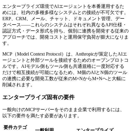
エンタープライズ環境でAIエージェントを本番運用するた
めには、社内の多種多様なシステムとの接続が不可欠です。
ERP、CRM、メール、チャット、ドキュメント管理、デー
タベース——これらのシステムはそれぞれ異なるAPI仕様・
認証方式・データ形式を持ち、個別に連携を開発する従来の
アプローチでは、開発コストと運用保守負荷が膨大になりま
す。
MCP（Model Context Protocol）は、Anthropicが策定したAIエ
ージェントと外部ツールを接続するためのオープンプロトコ
ルです。AIモデル側もツール側も共通規格に一度対応する
だけで相互接続が可能になるため、M個のAIとN個のツール
の連携に必要な開発工数が従来のM×NからM+Nへと大幅に
削減されます。
エンタープライズ固有の要件
一般向けのMCPサーバーをそのまま企業で利用するには、
以下の要件を満たす必要があります。
要件カテゴ
一般利用
エンタープライズ