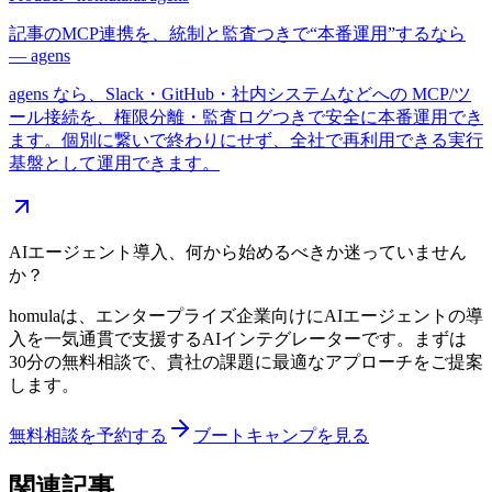
記事のMCP連携を、統制と監査つきで“本番運用”するなら
— agens
agens なら、Slack・GitHub・社内システムなどへの MCP/ツ
ール接続を、権限分離・監査ログつきで安全に本番運用でき
ます。個別に繋いで終わりにせず、全社で再利用できる実行
基盤として運用できます。
AIエージェント導入、何から始めるべきか迷っていません
か？
homulaは、エンタープライズ企業向けにAIエージェントの導
入を一気通貫で支援するAIインテグレーターです。まずは
30分の無料相談で、貴社の課題に最適なアプローチをご提案
します。
無料相談を予約する
ブートキャンプを見る
関連記事