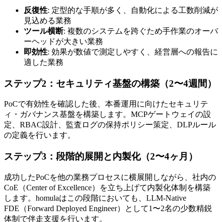
反復性
: 定型的な手順が多く、自動化による工数削減が
見込める業務
ツール横断
: 複数のシステムを跨ぐため手作業のオーバ
ーヘッドが大きい業務
即効性
: 効果が数値で測定しやすく、経営層への報告に
適した業務
ステップ2：セキュリティ基盤の構築（2〜4週間）
PoCで有効性を確認した後、本番運用に向けたセキュリテ
ィ・ガバナンス基盤を構築します。MCPゲートウェイの設
定、RBAC設計、監査ログの保持ポリシー策定、DLPルール
の定義を行います。
ステップ3：段階的展開と内製化（2〜4ヶ月）
成功したPoCを他の業務プロセスに横展開しながら、社内の
CoE（Center of Excellence）を立ち上げて内製化体制を構築
します。homulaはこの段階においても、LLM-Native
FDE（Forward Deployed Engineer）として1〜2名の少数精鋭
体制で伴走支援を行います。