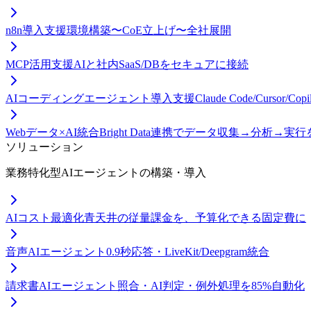
n8n導入支援
環境構築〜CoE立上げ〜全社展開
MCP活用支援
AIと社内SaaS/DBをセキュアに接続
AIコーディングエージェント導入支援
Claude Code/Curso
Webデータ×AI統合
Bright Data連携でデータ収集→分析→実
ソリューション
業務特化型AIエージェントの構築・導入
AIコスト最適化
青天井の従量課金を、予算化できる固定費に
音声AIエージェント
0.9秒応答・LiveKit/Deepgram統合
請求書AIエージェント
照合・AI判定・例外処理を85%自動化