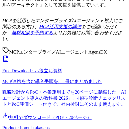
ルAIアーキテクト」として支援を提供しています。
MCPを活用したエンタープライズAIエージェント導入にご
関心のある方は、
MCP活用支援の詳細
をご確認いただく
か、
無料相談を予約する
よりお気軽にお問い合わせくださ
い。
MCP
エンタープライズ
AIエージェント
Agens
DX
Free Download · お役立ち資料
MCP連携を含む導入手順を、1冊にまとめました
戦略設計からPoC・本番運用までを20ページに凝縮した「AI
エージェント導入の教科書 2026」。4類型診断チェックリス
トとPoC評価シート付きで、社内検討にそのまま使えます。
無料でダウンロード
（PDF・
20
ページ）
Product · homula.ai/agens