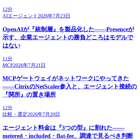
12分
AIエージェント
2026年7月23日
OpenAIが『統制層』を製品化した——Presenceが
示す、企業エージェントの勝負どころはモデルで
はない
11分
MCP
2026年7月21日
MCPゲートウェイがネットワークにやってきた
——CitrixのNetScaler参入と、エージェント接続の
『関所』の置き場所
12分
比較・選定
2026年7月20日
エージェント料金は『3つの型』に割れた——
metered・included・flat-fee、調達で見るべき判断