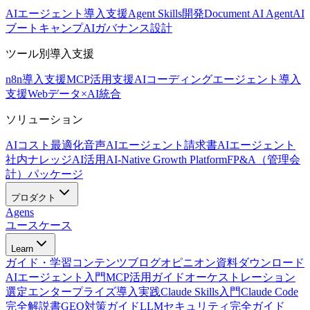
AIエージェント導入支援
Agent Skills開発
Document AI Agent
AI
ブートキャンプ
AIガバナンス設計
ツール別導入支援
n8n導入支援
MCP活用支援
AIコーディングエージェント導入
支援
Webデータ×AI統合
ソリューション
AIコスト最適化
音声AIエージェント
請求書AIエージェント
社内ナレッジAI活用
AI-Native Growth Platform
FP&A（管理会
計）パッケージ
プロダクト
Agens
ユースケース
Learn
ガイド・学習コンテンツ
ブログ
オピニオン
資料ダウンロード
AIエージェント入門
MCP活用ガイド
オーケストレーション
選定
エンタープライズ導入実践
Claude Skills入門
Claude Code
完全解説書
GEO対策ガイド
LLMセキュリティ完全ガイド