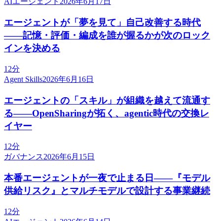
AIエージェント
2026年6月17日
エージェントが「夢を見て」自己改善する時代
——記憶・評価・編成を誰が握るかが次のロック
インを決める
12分
Agent Skills
2026年6月16日
エージェントの「スキル」が組織を越えて流通す
る——OpenSharingが拓く、agentic時代の交換レ
イヤー
12分
ガバナンス
2026年6月15日
本番エージェントが一夜で止まる日——『モデル
供給リスク』とマルチモデルで設計する事業継続
12分