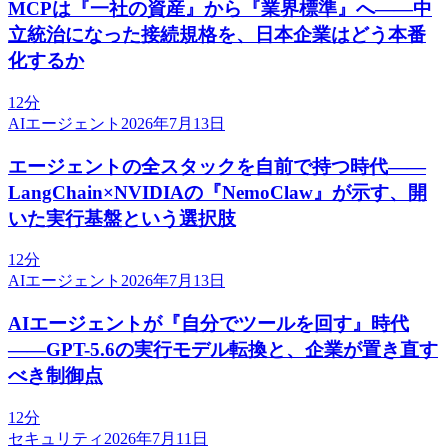
MCPは『一社の資産』から『業界標準』へ——中
立統治になった接続規格を、日本企業はどう本番
化するか
12分
AIエージェント
2026年7月13日
エージェントの全スタックを自前で持つ時代——
LangChain×NVIDIAの『NemoClaw』が示す、開
いた実行基盤という選択肢
12分
AIエージェント
2026年7月13日
AIエージェントが『自分でツールを回す』時代
——GPT-5.6の実行モデル転換と、企業が置き直す
べき制御点
12分
セキュリティ
2026年7月11日