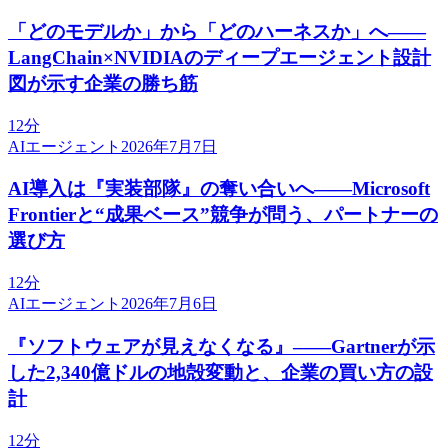
「どのモデルか」から「どのハーネスか」へ——
LangChain×NVIDIAのディープエージェント設計
図が示す企業の勝ち筋
12分
AIエージェント
2026年7月7日
AI導入は『実装部隊』の奪い合いへ——Microsoft
Frontierと“成果ベース”競争が問う、パートナーの
選び方
12分
AIエージェント
2026年7月6日
『ソフトウェアが見えなくなる』——Gartnerが示
した2,340億ドルの地殻変動と、企業の買い方の設
計
12分