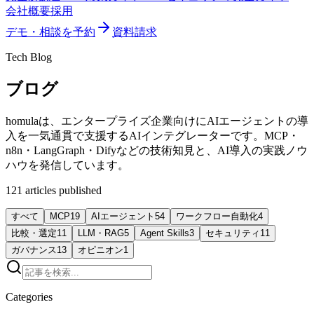
会社概要
採用
デモ・相談を予約
資料請求
Tech Blog
ブログ
homulaは、エンタープライズ企業向けにAIエージェントの導
入を一気通貫で支援するAIインテグレーターです。MCP・
n8n・LangGraph・Difyなどの技術知見と、AI導入の実践ノウ
ハウを発信しています。
121
articles published
すべて
MCP
19
AIエージェント
54
ワークフロー自動化
4
比較・選定
11
LLM・RAG
5
Agent Skills
3
セキュリティ
11
ガバナンス
13
オピニオン
1
Categories