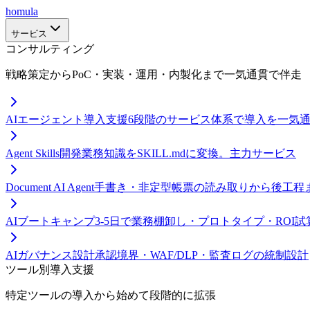
homula
サービス
コンサルティング
戦略策定からPoC・実装・運用・内製化まで一気通貫で伴走
AIエージェント導入支援
6段階のサービス体系で導入を一気
Agent Skills開発
業務知識をSKILL.mdに変換。主力サービス
Document AI Agent
手書き・非定型帳票の読み取りから後工程
AIブートキャンプ
3-5日で業務棚卸し・プロトタイプ・ROI試
AIガバナンス設計
承認境界・WAF/DLP・監査ログの統制設計
ツール別導入支援
特定ツールの導入から始めて段階的に拡張