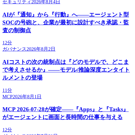
セキュリティ
2026年8月4日
AIが『通知』から『行動』へ——エージェント型
SOCの号砲と、企業が最初に設計すべき承認・監
査の制御点
12分
ガバナンス
2026年8月2日
AIコストの次の統制点は『どのモデルで、どこま
で考えさせるか』——モデル/推論深度エンタイト
ルメントの登場
11分
MCP
2026年8月1日
MCP 2026-07-28が確定——『Apps』と『Tasks』
がエージェントに画面と長時間の仕事を与える
12分