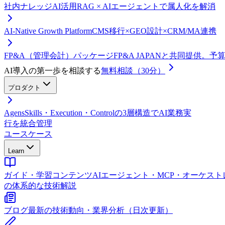
社内ナレッジAI活用
RAG × AIエージェントで属人化を解消
AI-Native Growth Platform
CMS移行×GEO設計×CRM/MA連携
FP&A（管理会計）パッケージ
FP&A JAPANと共同提供。
AI導入の第一歩を相談する
無料相談（30分）
プロダクト
Agens
Skills・Execution・Controlの3層構造でAI業務実
行を統合管理
ユースケース
Learn
ガイド・学習コンテンツ
AIエージェント・MCP・オーケス
の体系的な技術解説
ブログ
最新の技術動向・業界分析（日次更新）