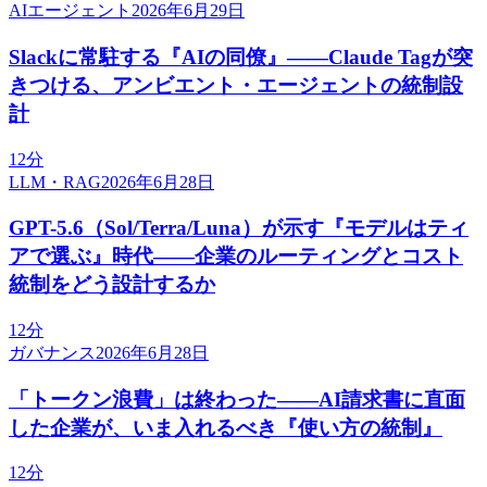
AIエージェント
2026年6月29日
Slackに常駐する『AIの同僚』——Claude Tagが突
きつける、アンビエント・エージェントの統制設
計
12分
LLM・RAG
2026年6月28日
GPT-5.6（Sol/Terra/Luna）が示す『モデルはティ
アで選ぶ』時代——企業のルーティングとコスト
統制をどう設計するか
12分
ガバナンス
2026年6月28日
「トークン浪費」は終わった——AI請求書に直面
した企業が、いま入れるべき『使い方の統制』
12分