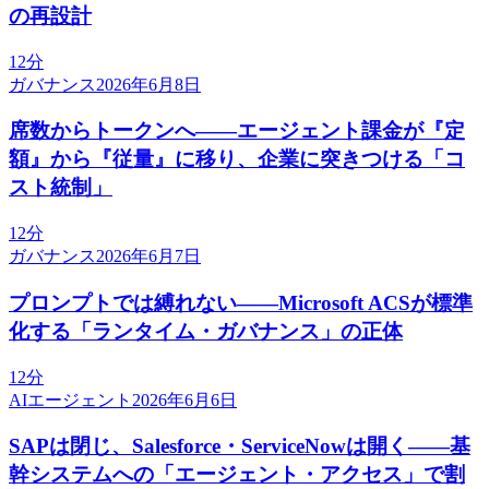
の再設計
12分
ガバナンス
2026年6月8日
席数からトークンへ——エージェント課金が『定
額』から『従量』に移り、企業に突きつける「コ
スト統制」
12分
ガバナンス
2026年6月7日
プロンプトでは縛れない——Microsoft ACSが標準
化する「ランタイム・ガバナンス」の正体
12分
AIエージェント
2026年6月6日
SAPは閉じ、Salesforce・ServiceNowは開く——基
幹システムへの「エージェント・アクセス」で割