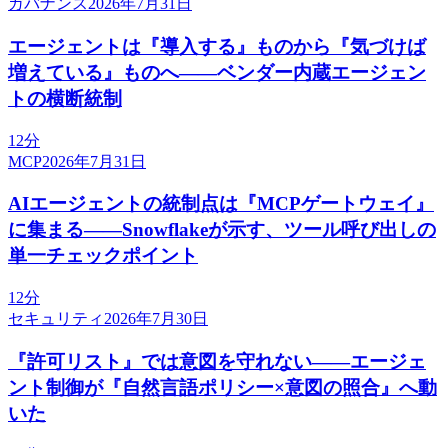
ガバナンス
2026年7月31日
エージェントは『導入する』ものから『気づけば
増えている』ものへ——ベンダー内蔵エージェン
トの横断統制
12分
MCP
2026年7月31日
AIエージェントの統制点は『MCPゲートウェイ』
に集まる——Snowflakeが示す、ツール呼び出しの
単一チェックポイント
12分
セキュリティ
2026年7月30日
『許可リスト』では意図を守れない——エージェ
ント制御が『自然言語ポリシー×意図の照合』へ動
いた