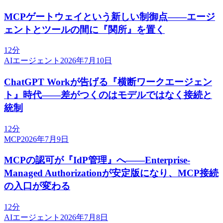
MCPゲートウェイという新しい制御点——エージ
ェントとツールの間に『関所』を置く
12分
AIエージェント
2026年7月10日
ChatGPT Workが告げる『横断ワークエージェン
ト』時代——差がつくのはモデルではなく接続と
統制
12分
MCP
2026年7月9日
MCPの認可が『IdP管理』へ——Enterprise-
Managed Authorizationが安定版になり、MCP接続
の入口が変わる
12分
AIエージェント
2026年7月8日