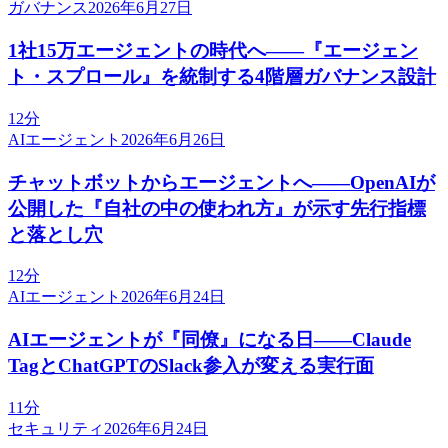
ガバナンス
2026年6月27日
1社15万エージェントの時代へ——『エージェン
ト・スプロール』を統制する4階層ガバナンス設計
12分
AIエージェント
2026年6月26日
チャットボットからエージェントへ——OpenAIが
公開した『自社の中の使われ方』が示す先行指標
と落とし穴
12分
AIエージェント
2026年6月24日
AIエージェントが『同僚』になる日——Claude
TagとChatGPTのSlack参入が変える実行面
11分
セキュリティ
2026年6月24日