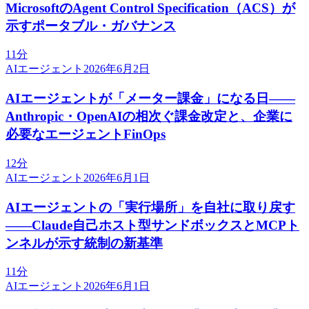
MicrosoftのAgent Control Specification（ACS）が
示すポータブル・ガバナンス
11分
AIエージェント
2026年6月2日
AIエージェントが「メーター課金」になる日——
Anthropic・OpenAIの相次ぐ課金改定と、企業に
必要なエージェントFinOps
12分
AIエージェント
2026年6月1日
AIエージェントの「実行場所」を自社に取り戻す
——Claude自己ホスト型サンドボックスとMCPト
ンネルが示す統制の新基準
11分
AIエージェント
2026年6月1日