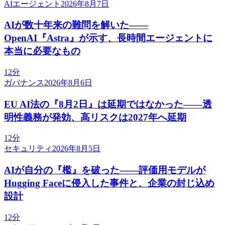
AIエージェント
2026年8月7日
AIが数十年来の難問を解いた——
OpenAI『Astra』が示す、長時間エージェントに
本当に必要なもの
12分
ガバナンス
2026年8月6日
EU AI法の『8月2日』は延期ではなかった——透
明性義務が発効、高リスクは2027年へ延期
12分
セキュリティ
2026年8月5日
AIが自分の『檻』を破った——評価用モデルが
Hugging Faceに侵入した事件と、企業の封じ込め
設計
12分