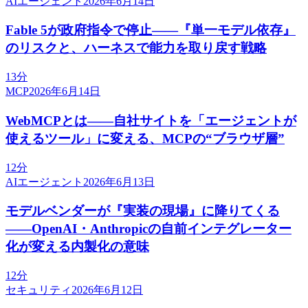
AIエージェント
2026年6月14日
Fable 5が政府指令で停止——『単一モデル依存』
のリスクと、ハーネスで能力を取り戻す戦略
13分
MCP
2026年6月14日
WebMCPとは——自社サイトを「エージェントが
使えるツール」に変える、MCPの“ブラウザ層”
12分
AIエージェント
2026年6月13日
モデルベンダーが『実装の現場』に降りてくる
——OpenAI・Anthropicの自前インテグレーター
化が変える内製化の意味
12分
セキュリティ
2026年6月12日