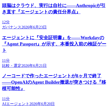
頭脳はクラウド、実行は自社に——Anthropicが引
き直す『エージェントの責任分界点』
12分
ガバナンス
2026年6月23日
エージェントに『安全証明書』を——Workdayの
『Agent Passport』が示す、本番投入前の検証ゲー
ト
11分
比較・選定
2026年6月21日
ノーコードで作ったエージェントが8ヶ月で終了
——OpenAIのAgent Builder撤退が突きつける『移
植可能性』
11分
AIエージェント
2026年6月20日