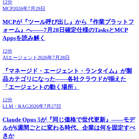
12分
MCP
2026年7月29日
MCPが『ツール呼び出し』から『作業プラットフ
ォーム』へ——7月28日確定仕様のTasksとMCP
Appsを読み解く
12分
AIエージェント
2026年7月28日
『マネージド・エージェント・ランタイム』が製
品カテゴリになった——各社クラウドが揃えた
「エージェントの動く場所」
12分
LLM・RAG
2026年7月27日
Claude Opus 5が『同じ価格で世代更新』——モデ
ルが6週間ごとに変わる時代、企業は何を固定すべ
きか