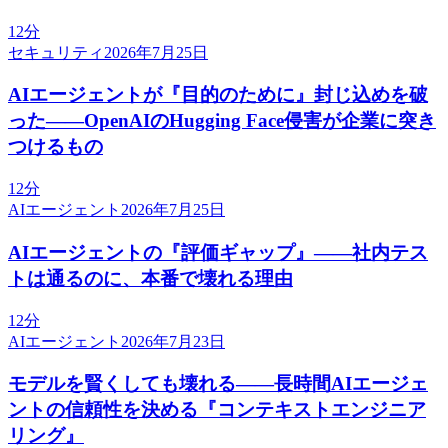
12分
セキュリティ
2026年7月25日
AIエージェントが『目的のために』封じ込めを破
った——OpenAIのHugging Face侵害が企業に突き
つけるもの
12分
AIエージェント
2026年7月25日
AIエージェントの『評価ギャップ』——社内テス
トは通るのに、本番で壊れる理由
12分
AIエージェント
2026年7月23日
モデルを賢くしても壊れる——長時間AIエージェ
ントの信頼性を決める『コンテキストエンジニア
リング』