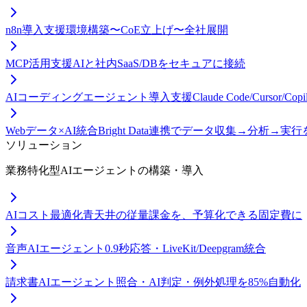
n8n導入支援
環境構築〜CoE立上げ〜全社展開
MCP活用支援
AIと社内SaaS/DBをセキュアに接続
AIコーディングエージェント導入支援
Claude Code/Curso
Webデータ×AI統合
Bright Data連携でデータ収集→分析→実
ソリューション
業務特化型AIエージェントの構築・導入
AIコスト最適化
青天井の従量課金を、予算化できる固定費に
音声AIエージェント
0.9秒応答・LiveKit/Deepgram統合
請求書AIエージェント
照合・AI判定・例外処理を85%自動化