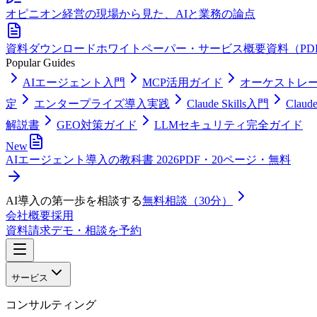
オピニオン
経営の現場から見た、AIと業務の論点
資料ダウンロード
ホワイトペーパー・サービス概要資料（PD
Popular Guides
AIエージェント入門
MCP活用ガイド
オーケストレ
定
エンタープライズ導入実践
Claude Skills入門
Clau
解説書
GEO対策ガイド
LLMセキュリティ完全ガイド
New
AIエージェント導入の教科書 2026
PDF・20ページ・無料
AI導入の第一歩を相談する
無料相談（30分）
会社概要
採用
資料請求
デモ・相談を予約
サービス
コンサルティング