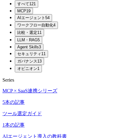
すべて
121
MCP
19
AIエージェント
54
ワークフロー自動化
4
比較・選定
11
LLM・RAG
5
Agent Skills
3
セキュリティ
11
ガバナンス
13
オピニオン
1
Series
MCP × SaaS連携シリーズ
5
本の記事
ツール選定ガイド
1
本の記事
AIエージェント導入の教科書