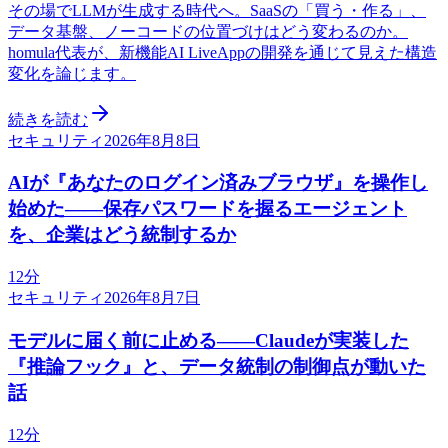
その場でLLMが生成する時代へ。SaaSの「買う・作る」、
データ基盤、ノーコードの位置づけはどう変わるのか。
homula代表が、新機能AI LiveAppの開発を通じて見えた構造
変化を論じます。
続きを読む
セキュリティ
2026年8月8日
AIが『あなたのログイン済みブラウザ』を操作し
始めた——保存パスワードを握るエージェント
を、企業はどう統制するか
12分
セキュリティ
2026年8月7日
モデルに届く前に止める——Claudeが実装した
『推論フック』と、データ統制の制御点が動いた
話
12分