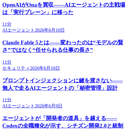
OpenAIがOnaを買収——AIエージェントの主戦場
は「実行プレーン」に移った
11分
AIエージェント
2026年6月10日
Claude Fable 5とは——変わったのは“モデルの賢
さ”ではなく“任せられる仕事の長さ”
11分
セキュリティ
2026年6月10日
プロンプトインジェクションに鍵を渡さない——
無人で走るAIエージェントの「秘密管理」設計
11分
AIエージェント
2026年6月9日
エージェントが「開発者の道具」を越える——
Codexの全職種化が示す、シチズン開発2.0と統制