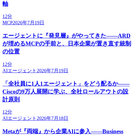
軸
12分
MCP
2026年7月19日
エージェントに『発見層』がやってきた——ARD
が埋めるMCPの手前と、日本企業が置き直す統制
の位置
12分
AIエージェント
2026年7月19日
「全社員に1人1エージェント」をどう配るか——
Ciscoの9万人展開に学ぶ、全社ロールアウトの設
計原則
12分
AIエージェント
2026年7月18日
Metaが『両端』から企業AIに参入——Business