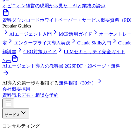
オピニオン
経営の現場から見た、AIと業務の論点
資料ダウンロード
ホワイトペーパー・サービス概要資料（PD
Popular Guides
AIエージェント入門
MCP活用ガイド
オーケストレ
定
エンタープライズ導入実践
Claude Skills入門
Clau
解説書
GEO対策ガイド
LLMセキュリティ完全ガイド
New
AIエージェント導入の教科書 2026
PDF・20ページ・無料
AI導入の第一歩を相談する
無料相談（30分）
会社概要
採用
資料請求
デモ・相談を予約
サービス
コンサルティング