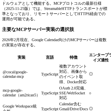
ドルウェアとして機能する。MCPプロトコルの最新仕様
（2025-11-25版）では、StreamableHTTPトランスポートが標
準となっており、リモートサーバーとしてHTTPS経由での
運用が可能である。
主要なMCPサーバー実装の選択肢
2026年2月現在、Google Calendar向けのMCPサーバーは複数
の実装が存在する。
エンタープ
実装
言語
特徴
イズ適性
複数アカウント
対応、画像から
@cocal/google-
◎
TypeScript
calendar-mcp
のイベント取
得、Docker対応
OAuth 2.0完備、
mcp-google-
TypeScript
SSE/WebSocket
○
calendar（am2rican5）
対応
Calendar含む
Google Workspace統
◎
TypeScript
Gmail/Drive/Docs