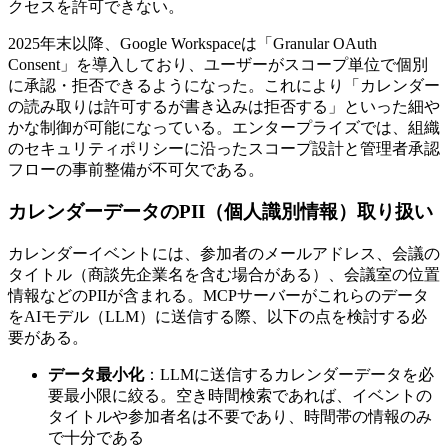
クセスを許可できない。
2025年末以降、Google Workspaceは「Granular OAuth
Consent」を導入しており、ユーザーがスコープ単位で個別
に承認・拒否できるようになった。これにより「カレンダー
の読み取りは許可するが書き込みは拒否する」といった細や
かな制御が可能になっている。エンタープライズでは、組織
のセキュリティポリシーに沿ったスコープ設計と管理者承認
フローの事前整備が不可欠である。
カレンダーデータのPII（個人識別情報）取り扱い
カレンダーイベントには、参加者のメールアドレス、会議の
タイトル（商談先企業名を含む場合がある）、会議室の位置
情報などのPIIが含まれる。MCPサーバーがこれらのデータ
をAIモデル（LLM）に送信する際、以下の点を検討する必
要がある。
データ最小化
：LLMに送信するカレンダーデータを必
要最小限に絞る。空き時間検索であれば、イベントの
タイトルや参加者名は不要であり、時間帯の情報のみ
で十分である