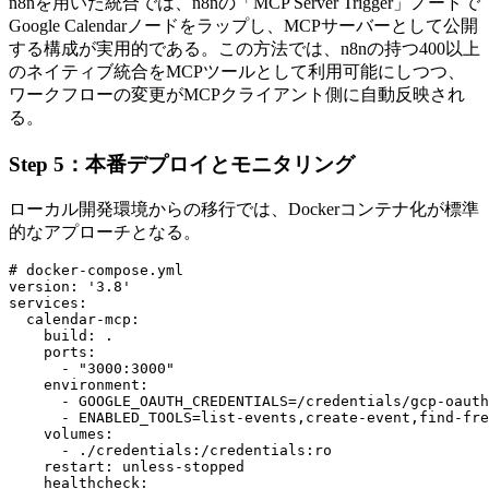
n8nを用いた統合では、n8nの「MCP Server Trigger」ノードで
Google Calendarノードをラップし、MCPサーバーとして公開
する構成が実用的である。この方法では、n8nの持つ400以上
のネイティブ統合をMCPツールとして利用可能にしつつ、
ワークフローの変更がMCPクライアント側に自動反映され
る。
Step 5：本番デプロイとモニタリング
ローカル開発環境からの移行では、Dockerコンテナ化が標準
的なアプローチとなる。
# docker-compose.yml

version: '3.8'

services:

  calendar-mcp:

    build: .

    ports:

      - "3000:3000"

    environment:

      - GOOGLE_OAUTH_CREDENTIALS=/credentials/gcp-oauth
      - ENABLED_TOOLS=list-events,create-event,find-fre
    volumes:

      - ./credentials:/credentials:ro

    restart: unless-stopped

    healthcheck:
