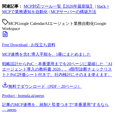
関連記事：
MCP対応ツール一覧【2026年最新版】
|
Slack ×
MCPで業務通知を自動化
|
MCPサーバーの構築方法
MCP
Google Calendar
AIエージェント
業務自動化
Google
Workspace
Free Download · お役立ち資料
MCP連携を含む導入手順を、1冊にまとめました
戦略設計からPoC・本番運用までを20ページに凝縮した「AI
エージェント導入の教科書 2026」。4類型診断チェックリス
トとPoC評価シート付きで、社内検討にそのまま使えます。
無料でダウンロード
（PDF・
20
ページ）
Product · homula.ai/agens
記事のMCP連携を、統制と監査つきで“本番運用”するなら
— agens