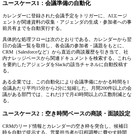
ユースケース1：会議準備の自動化
カレンダーに登録された会議予定をトリガーに、AIエージ
ェントが関連資料の収集・アジェンダの生成・参加者への事
前共有までを自動実行する。
具体的な処理フローは次のとおりである。カレンダーから翌
日の会議一覧を取得し、各会議の参加者・議題をもとに、
CRM（Salesforceなど）から直近の商談履歴を引き当て、社
内ナレッジベースから関連ドキュメントを検索する。これら
を要約したアジェンダをSlackの該当チャネルに自動投稿す
る。
ある企業では、この自動化により会議準備にかかる時間を1
会議あたり平均15分から2分に短縮した。月間200件以上の会
議がある部門では、これだけで月43時間以上の工数削減とな
る。
ユースケース2：空き時間ベースの商談・面談設定
CRMのリード情報とカレンダーの空き枠を突合し、候補日
時を自動で提示する。営業担当者が日程調整に費やす時間