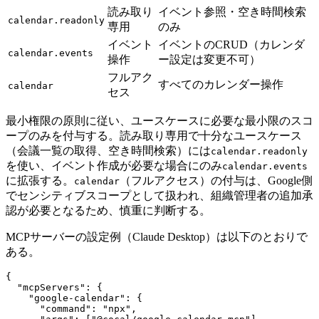
読み取り
イベント参照・空き時間検索
calendar.readonly
専用
のみ
イベント
イベントのCRUD（カレンダ
calendar.events
操作
ー設定は変更不可）
フルアク
すべてのカレンダー操作
calendar
セス
最小権限の原則に従い、ユースケースに必要な最小限のスコ
ープのみを付与する。読み取り専用で十分なユースケース
（会議一覧の取得、空き時間検索）には
calendar.readonly
を使い、イベント作成が必要な場合にのみ
calendar.events
に拡張する。
（フルアクセス）の付与は、Google側
calendar
でセンシティブスコープとして扱われ、組織管理者の追加承
認が必要となるため、慎重に判断する。
MCPサーバーの設定例（Claude Desktop）は以下のとおりで
ある。
{

  "mcpServers": {

    "google-calendar": {

      "command": "npx",
