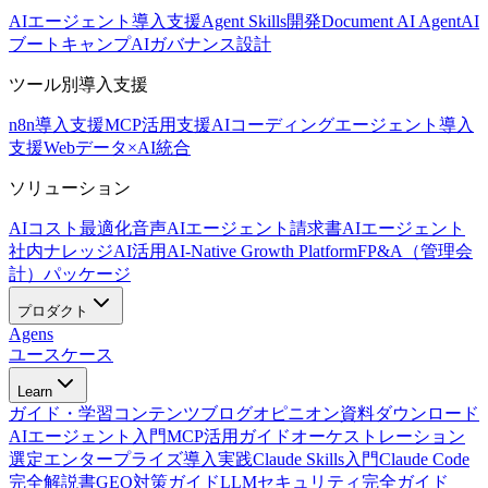
AIエージェント導入支援
Agent Skills開発
Document AI Agent
AI
ブートキャンプ
AIガバナンス設計
ツール別導入支援
n8n導入支援
MCP活用支援
AIコーディングエージェント導入
支援
Webデータ×AI統合
ソリューション
AIコスト最適化
音声AIエージェント
請求書AIエージェント
社内ナレッジAI活用
AI-Native Growth Platform
FP&A（管理会
計）パッケージ
プロダクト
Agens
ユースケース
Learn
ガイド・学習コンテンツ
ブログ
オピニオン
資料ダウンロード
AIエージェント入門
MCP活用ガイド
オーケストレーション
選定
エンタープライズ導入実践
Claude Skills入門
Claude Code
完全解説書
GEO対策ガイド
LLMセキュリティ完全ガイド