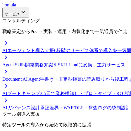
homula
サービス
コンサルティング
戦略策定からPoC・実装・運用・内製化まで一気通貫で伴走
AIエージェント導入支援
6段階のサービス体系で導入を一気
Agent Skills開発
業務知識をSKILL.mdに変換。主力サービス
Document AI Agent
手書き・非定型帳票の読み取りから後工程
AIブートキャンプ
3-5日で業務棚卸し・プロトタイプ・ROI試
AIガバナンス設計
承認境界・WAF/DLP・監査ログの統制設計
ツール別導入支援
特定ツールの導入から始めて段階的に拡張