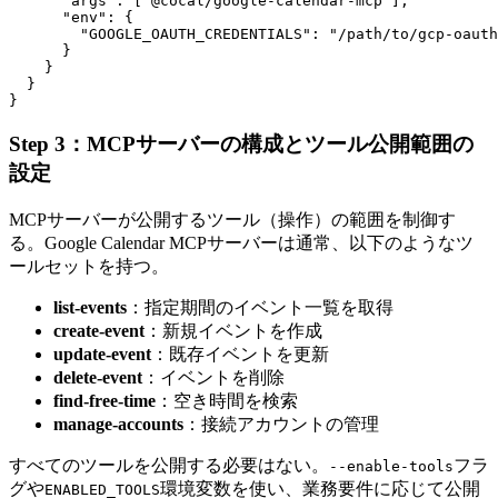
      "args": ["@cocal/google-calendar-mcp"],

      "env": {

        "GOOGLE_OAUTH_CREDENTIALS": "/path/to/gcp-oauth
      }

    }

  }

Step 3：MCPサーバーの構成とツール公開範囲の
設定
MCPサーバーが公開するツール（操作）の範囲を制御す
る。Google Calendar MCPサーバーは通常、以下のようなツ
ールセットを持つ。
list-events
：指定期間のイベント一覧を取得
create-event
：新規イベントを作成
update-event
：既存イベントを更新
delete-event
：イベントを削除
find-free-time
：空き時間を検索
manage-accounts
：接続アカウントの管理
すべてのツールを公開する必要はない。
フラ
--enable-tools
グや
環境変数を使い、業務要件に応じて公開
ENABLED_TOOLS