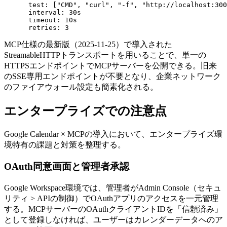
      test: ["CMD", "curl", "-f", "http://localhost:300
      interval: 30s

      timeout: 10s

MCP仕様の最新版（2025-11-25）で導入された
StreamableHTTPトランスポートを用いることで、単一の
HTTPSエンドポイントでMCPサーバーを公開できる。旧来
のSSE専用エンドポイントが不要となり、企業ネットワーク
のファイアウォール設定も簡素化される。
エンタープライズでの注意点
Google Calendar × MCPの導入において、エンタープライズ環
境特有の課題と対策を整理する。
OAuth同意画面と管理者承認
Google Workspace環境では、管理者がAdmin Console（セキュ
リティ > APIの制御）でOAuthアプリのアクセスを一元管理
する。MCPサーバーのOAuthクライアントIDを「信頼済み」
として登録しなければ、ユーザーはカレンダーデータへのア