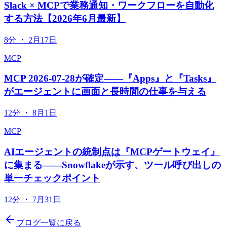
Slack × MCPで業務通知・ワークフローを自動化
する方法【2026年6月最新】
8分
・
2月17日
MCP
MCP 2026-07-28が確定——『Apps』と『Tasks』
がエージェントに画面と長時間の仕事を与える
12分
・
8月1日
MCP
AIエージェントの統制点は『MCPゲートウェイ』
に集まる——Snowflakeが示す、ツール呼び出しの
単一チェックポイント
12分
・
7月31日
ブログ一覧に戻る