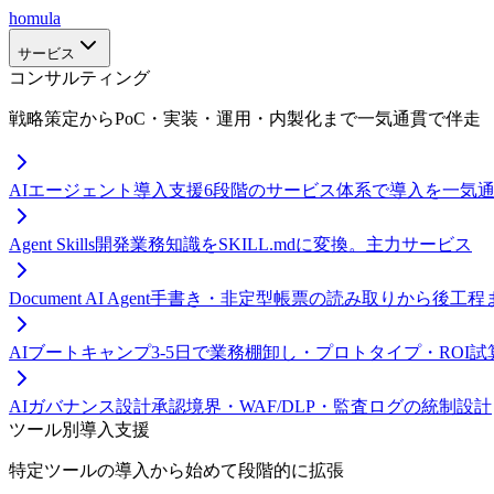
homula
サービス
コンサルティング
戦略策定からPoC・実装・運用・内製化まで一気通貫で伴走
AIエージェント導入支援
6段階のサービス体系で導入を一気
Agent Skills開発
業務知識をSKILL.mdに変換。主力サービス
Document AI Agent
手書き・非定型帳票の読み取りから後工程
AIブートキャンプ
3-5日で業務棚卸し・プロトタイプ・ROI試
AIガバナンス設計
承認境界・WAF/DLP・監査ログの統制設計
ツール別導入支援
特定ツールの導入から始めて段階的に拡張