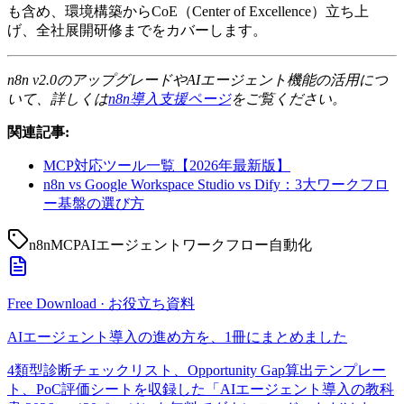
も含め、環境構築からCoE（Center of Excellence）立ち上
げ、全社展開研修までをカバーします。
n8n v2.0のアップグレードやAIエージェント機能の活用につ
いて、詳しくは
n8n導入支援ページ
をご覧ください。
関連記事:
MCP対応ツール一覧【2026年最新版】
n8n vs Google Workspace Studio vs Dify：3大ワークフロ
ー基盤の選び方
n8n
MCP
AIエージェント
ワークフロー自動化
Free Download · お役立ち資料
AIエージェント導入の進め方を、1冊にまとめました
4類型診断チェックリスト、Opportunity Gap算出テンプレー
ト、PoC評価シートを収録した「AIエージェント導入の教科