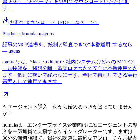
書 2026」（20ページ）を無料でダウンロードいただけま
す。
無料でダウンロード
（PDF・
20
ページ）
Product · homula.ai/agens
記事のMCP連携を、統制と監査つきで“本番運用”するなら
— agens
agens なら、Slack・GitHub・社内システムなどへの MCP/ツ
ール接続を、権限分離・監査ログつきで安全に本番運用でき
ます。個別に繋いで終わりにせず、全社で再利用できる実行
基盤として運用できます。
AIエージェント導入、何から始めるべきか迷っていません
か？
homulaは、エンタープライズ企業向けにAIエージェントの導
入を一気通貫で支援するAIインテグレーターです。まずは
30分の無料相談で、貴社の課題に最適なアプローチをご提案