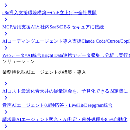
n8n導入支援
環境構築〜CoE立上げ〜全社展開
MCP活用支援
AIと社内SaaS/DBをセキュアに接続
AIコーディングエージェント導入支援
Claude Code/Curso
Webデータ×AI統合
Bright Data連携でデータ収集→分析→実
ソリューション
業務特化型AIエージェントの構築・導入
AIコスト最適化
青天井の従量課金を、予算化できる固定費に
音声AIエージェント
0.9秒応答・LiveKit/Deepgram統合
請求書AIエージェント
照合・AI判定・例外処理を85%自動化