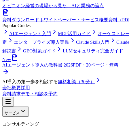
オピニオン
経営の現場から見た、AIと業務の論点
資料ダウンロード
ホワイトペーパー・サービス概要資料（PD
Popular Guides
AIエージェント入門
MCP活用ガイド
オーケストレ
定
エンタープライズ導入実践
Claude Skills入門
Clau
解説書
GEO対策ガイド
LLMセキュリティ完全ガイド
New
AIエージェント導入の教科書 2026
PDF・20ページ・無料
AI導入の第一歩を相談する
無料相談（30分）
会社概要
採用
資料請求
デモ・相談を予約
サービス
コンサルティング