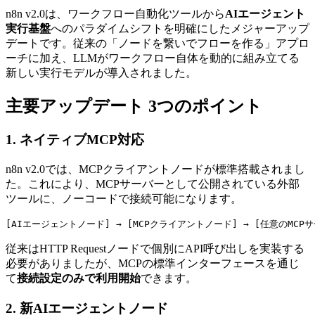
n8n v2.0は、ワークフロー自動化ツールから
AIエージェント
実行基盤
へのパラダイムシフトを明確にしたメジャーアップ
デートです。従来の「ノードを繋いでフローを作る」アプロ
ーチに加え、LLMがワークフロー自体を動的に組み立てる
新しい実行モデルが導入されました。
主要アップデート 3つのポイント
1. ネイティブMCP対応
n8n v2.0では、MCPクライアントノードが標準搭載されまし
た。これにより、MCPサーバーとして公開されている外部
ツールに、ノーコードで接続可能になります。
従来はHTTP Requestノードで個別にAPI呼び出しを実装する
必要がありましたが、MCPの標準インターフェースを通じ
て
接続設定のみで利用開始
できます。
2. 新AIエージェントノード