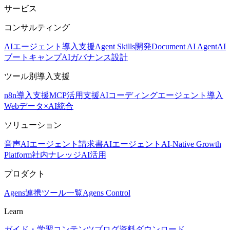
サービス
コンサルティング
AIエージェント導入支援
Agent Skills開発
Document AI Agent
AI
ブートキャンプ
AIガバナンス設計
ツール別導入支援
n8n導入支援
MCP活用支援
AIコーディングエージェント導入
Webデータ×AI統合
ソリューション
音声AIエージェント
請求書AIエージェント
AI-Native Growth
Platform
社内ナレッジAI活用
プロダクト
Agens
連携ツール一覧
Agens Control
Learn
ガイド・学習コンテンツ
ブログ
資料ダウンロード