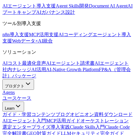
AIエージェント導入支援
Agent Skills開発
Document AI Agent
AI
ブートキャンプ
AIガバナンス設計
ツール別導入支援
n8n導入支援
MCP活用支援
AIコーディングエージェント導入
支援
Webデータ×AI統合
ソリューション
AIコスト最適化
音声AIエージェント
請求書AIエージェント
社内ナレッジAI活用
AI-Native Growth Platform
FP&A（管理会
計）パッケージ
プロダクト
Agens
ユースケース
Learn
ガイド・学習コンテンツ
ブログ
オピニオン
資料ダウンロード
AIエージェント入門
MCP活用ガイド
オーケストレーション
選定
エンタープライズ導入実践
Claude Skills入門
Claude Code
完全解説書
GEO対策ガイド
LLMセキュリティ完全ガイド