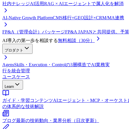
社内ナレッジAI活用
RAG × AIエージェントで属人化を解消
AI-Native Growth Platform
CMS移行×GEO設計×CRM/MA連携
FP&A（管理会計）パッケージ
FP&A JAPANと共同提供。
AI導入の第一歩を相談する
無料相談（30分）
プロダクト
Agens
Skills・Execution・Controlの3層構造でAI業務実
行を統合管理
ユースケース
Learn
ガイド・学習コンテンツ
AIエージェント・MCP・オーケス
の体系的な技術解説
ブログ
最新の技術動向・業界分析（日次更新）