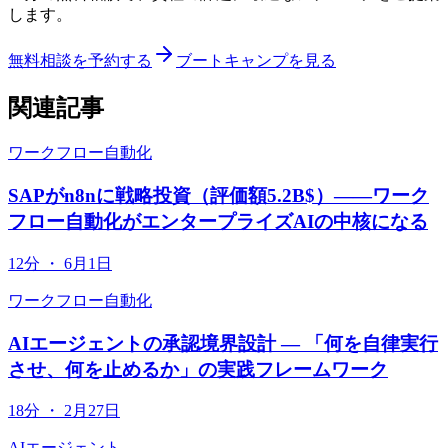
します。
無料相談を予約する
ブートキャンプを見る
関連記事
ワークフロー自動化
SAPがn8nに戦略投資（評価額5.2B$）——ワーク
フロー自動化がエンタープライズAIの中核になる
12分
・
6月1日
ワークフロー自動化
AIエージェントの承認境界設計 — 「何を自律実行
させ、何を止めるか」の実践フレームワーク
18分
・
2月27日
AIエージェント