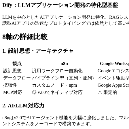
Dify：LLMアプリケーション開発の特化型基盤
LLMを中心としたAIアプリケーション開発に特化。RAG
話型AIアプリの迅速なプロトタイピングでは依然として高い
8軸の詳細比較
1. 設計思想・アーキテクチャ
観点
n8n
Google Worksp
設計思想
汎用ワークフロー自動化
Googleエコ
データフロー
パイプライン型（直列・並列）
イベント駆動
拡張性
カスタムノード・npm
Google Apps Scr
MCP対応
◎ v2.0でネイティブ対応
△ 限定的
2. AI/LLM対応力
n8nはv2.0でAIエージェント機能を大幅に強化しました。マルチエー
ントシステムをノーコードで構築できます。