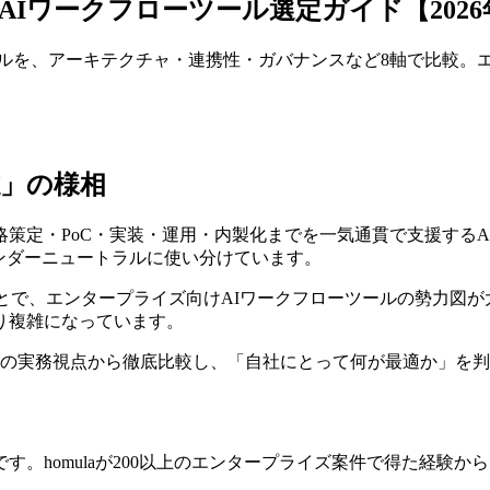
o vs Dify：AIワークフローツール選定ガイド【20
3大AIワークフローツールを、アーキテクチャ・連携性・ガバナンスなど
志」の様相
戦略策定・PoC・実装・運用・内製化までを一気通貫で支援する
盤をベンダーニュートラルに使い分けています。
ローンチしたことで、エンタープライズ向けAIワークフローツールの勢力図が
り複雑になっています。
ズの実務視点から徹底比較し、「自社にとって何が最適か」を
。homulaが200以上のエンタープライズ案件で得た経験か