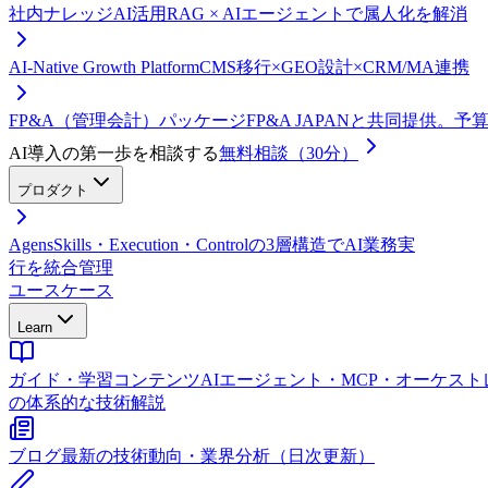
社内ナレッジAI活用
RAG × AIエージェントで属人化を解消
AI-Native Growth Platform
CMS移行×GEO設計×CRM/MA連携
FP&A（管理会計）パッケージ
FP&A JAPANと共同提供。
AI導入の第一歩を相談する
無料相談（30分）
プロダクト
Agens
Skills・Execution・Controlの3層構造でAI業務実
行を統合管理
ユースケース
Learn
ガイド・学習コンテンツ
AIエージェント・MCP・オーケス
の体系的な技術解説
ブログ
最新の技術動向・業界分析（日次更新）