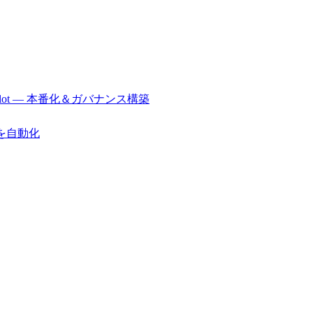
r/Copilot — 本番化＆ガバナンス構築
行を自動化