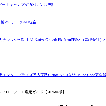
Iブートキャンプ
AIガバナンス設計
支援
Webデータ×AI統合
内ナレッジAI活用
AI-Native Growth Platform
FP&A（管理会計）
定
エンタープライズ導入実践
Claude Skills入門
Claude Code完
Dify：AIワークフローツール選定ガイド【2026年版】