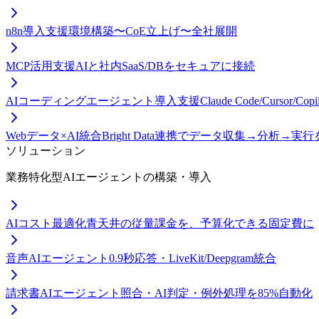
n8n導入支援
環境構築〜CoE立上げ〜全社展開
MCP活用支援
AIと社内SaaS/DBをセキュアに接続
AIコーディングエージェント導入支援
Claude Code/Curso
Webデータ×AI統合
Bright Data連携でデータ収集→分析→実
ソリューション
業務特化型AIエージェントの構築・導入
AIコスト最適化
青天井の従量課金を、予算化できる固定費に
音声AIエージェント
0.9秒応答・LiveKit/Deepgram統合
請求書AIエージェント
照合・AI判定・例外処理を85%自動化