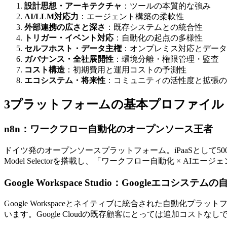
設計思想・アーキテクチャ
：ツールの本質的な強み
AI/LLM対応力
：エージェント構築の柔軟性
外部連携の広さと深さ
：既存システムとの統合性
トリガー・イベント対応
：自動化の起点の多様性
セルフホスト・データ主権
：オンプレミス対応とデータ
ガバナンス・全社展開性
：環境分離・権限管理・監査
コスト構造
：初期費用と運用コストの予測性
エコシステム・将来性
：コミュニティの活性度と拡張の
3プラットフォームの基本プロファイル
n8n：ワークフロー自動化のオープンソース王者
ドイツ発のオープンソースプラットフォーム。iPaaSとして5
Model Selectorを搭載し、「ワークフロー自動化 × 
Google Workspace Studio：Googleエコシス
Google Workspaceとネイティブに統合された自動化プラットフォ
います。Google Cloudの既存顧客にとっては追加コスト