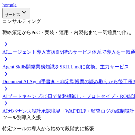
homula
サービス
コンサルティング
戦略策定からPoC・実装・運用・内製化まで一気通貫で伴走
AIエージェント導入支援
6段階のサービス体系で導入を一気
Agent Skills開発
業務知識をSKILL.mdに変換。主力サービス
Document AI Agent
手書き・非定型帳票の読み取りから後工程
AIブートキャンプ
3-5日で業務棚卸し・プロトタイプ・ROI試
AIガバナンス設計
承認境界・WAF/DLP・監査ログの統制設計
ツール別導入支援
特定ツールの導入から始めて段階的に拡張