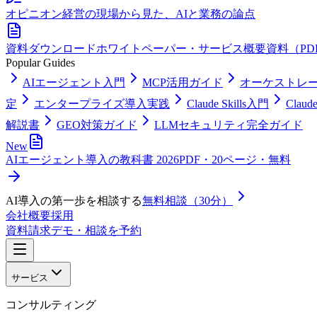
オピニオン
経営の現場から見た、AIと業務の論点
資料ダウンロード
ホワイトペーパー・サービス概要資料（PD
Popular Guides
AIエージェント入門
MCP活用ガイド
オーケストレ
定
エンタープライズ導入実践
Claude Skills入門
Clau
解説書
GEO対策ガイド
LLMセキュリティ完全ガイド
New
AIエージェント導入の教科書 2026
PDF・20ページ・無料
AI導入の第一歩を相談する
無料相談（30分）
会社概要
採用
資料請求
デモ・相談を予約
サービス
コンサルティング