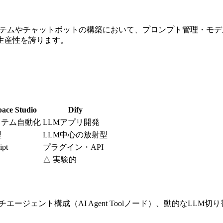
システムやチャットボットの構築において、プロンプト管理・モ
生産性を誇ります。
ace Studio
Dify
システム自動化
LLMアプリ開発
型
LLM中心の放射型
ipt
プラグイン・API
△ 実験的
ジェント構成（AI Agent Toolノード）、動的なLLM切り替え