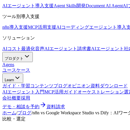
AIエージェント導入支援
Agent Skills開発
Document AI Agent
A
ツール別導入支援
n8n導入支援
MCP活用支援
AIコーディングエージェント導入
ソリューション
AIコスト最適化
音声AIエージェント
請求書AIエージェント
社
プロダクト
Agens
ユースケース
Learn
ガイド・学習コンテンツ
ブログ
オピニオン
資料ダウンロード
AIエージェント入門
MCP活用ガイド
オーケストレーション選
会社概要
採用
デモ・相談を予約
資料請求
ホーム
/
ブログ
/
n8n vs Google Workspace Studio vs 
比較・選定