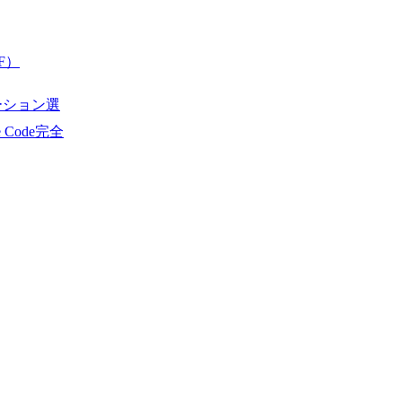
F）
ーション選
de Code完全