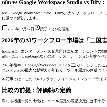
n8n vs Google Workspace Studi
n8n・Google Workspace Studio・Difyの
に基づき解説します。
2025年12月12日
読了
15分
|
峻 福地
2026年のAIワークフロー市場は「三国
homulaは、エンタープライズ企業向けにAIエージェントの
n8n・Dify・LangGraphなどのオーケストレーション基
2025年後半、GoogleがWorkspace Studioを正式
コシステムの巨大な影響力が加わり、ツール選定の判断はよ
本記事では、この3つのプラットフォームをエンタープライ
比較の前提：評価軸の定義
単なる機能一覧の比較は、ツール選定の意思決定には不十分です