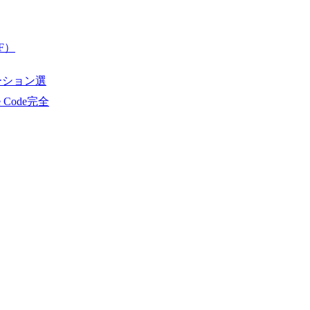
F）
ーション選
de Code完全