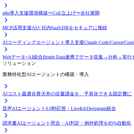
n8n導入支援
環境構築〜CoE立上げ〜全社展開
MCP活用支援
AIと社内SaaS/DBをセキュアに接続
AIコーディングエージェント導入支援
Claude Code/Curso
Webデータ×AI統合
Bright Data連携でデータ収集→分析→実
ソリューション
業務特化型AIエージェントの構築・導入
AIコスト最適化
青天井の従量課金を、予算化できる固定費に
音声AIエージェント
0.9秒応答・LiveKit/Deepgram統合
請求書AIエージェント
照合・AI判定・例外処理を85%自動化