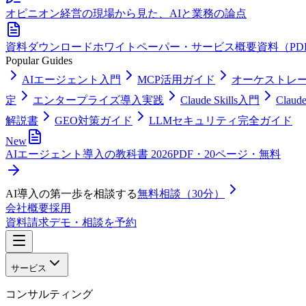
オピニオン
経営の現場から見た、AIと業務の論点
資料ダウンロード
ホワイトペーパー・サービス概要資料（PD
Popular Guides
AIエージェント入門
MCP活用ガイド
オーケストレ
定
エンタープライズ導入実践
Claude Skills入門
Clau
解説書
GEO対策ガイド
LLMセキュリティ完全ガイド
New
AIエージェント導入の教科書 2026
PDF・20ページ・無料
AI導入の第一歩を相談する
無料相談（30分）
会社概要
採用
資料請求
デモ・相談を予約
サービス
コンサルティング