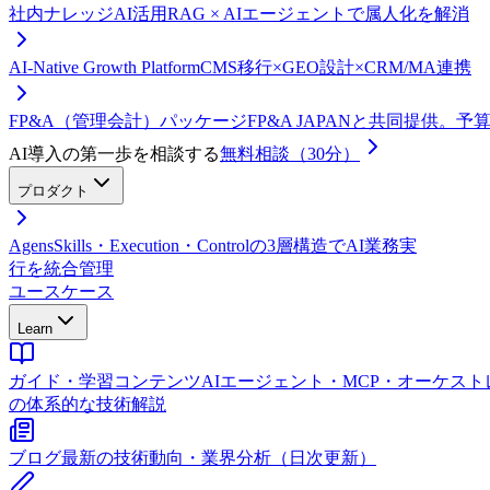
社内ナレッジAI活用
RAG × AIエージェントで属人化を解消
AI-Native Growth Platform
CMS移行×GEO設計×CRM/MA連携
FP&A（管理会計）パッケージ
FP&A JAPANと共同提供。
AI導入の第一歩を相談する
無料相談（30分）
プロダクト
Agens
Skills・Execution・Controlの3層構造でAI業務実
行を統合管理
ユースケース
Learn
ガイド・学習コンテンツ
AIエージェント・MCP・オーケス
の体系的な技術解説
ブログ
最新の技術動向・業界分析（日次更新）