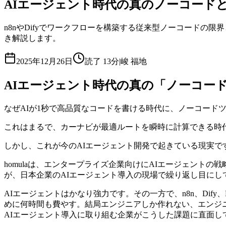
AIエージェント時代の真のノーコード
n8nやDifyでワークフローを構築する従来型ノーコードの限界と
き解説します。
2025年12月26日
読了
13分
|
峻 福地
AIエージェント時代の真の「ノーコー
なぜAIが1秒で高品質なコードを書ける時代に、ノーコード
これはまるで、カーナビが最適ルートを瞬時に計算できる時
しかし、これが今のAIエージェント開発で起きている現実で
homulaは、エンタープライズ企業向けにAIエージェントの
が、日本企業のAIエージェント導入の現場で繰り返し目に
AIエージェントはかなり強力です。その一方で、n8n、Dify、Micros
めに何時間も費やす。結局エンジニアしか作れない、エンジ
AIエージェント導入に取り組む企業がこうした課題に直面し