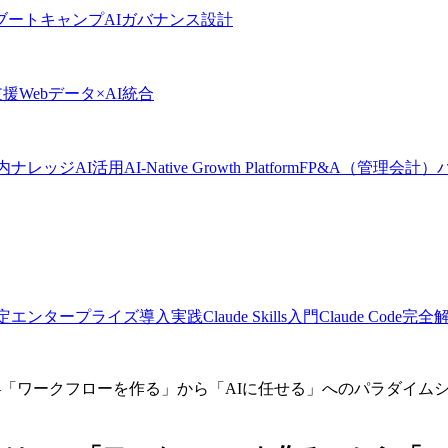
Iブートキャンプ
AIガバナンス設計
支援
Webデータ×AI統合
内ナレッジAI活用
AI-Native Growth Platform
FP&A（管理会計）
定
エンタープライズ導入実践
Claude Skills入門
Claude Code完
—「ワークフローを作る」から「AIに任せる」へのパラダイム