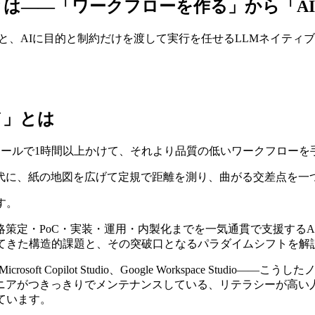
とは——「ワークフローを作る」から「A
、AIに目的と制約だけを渡して実行を任せるLLMネイティブな新アプロ
ド」とは
ツールで1時間以上かけて、それより品質の低いワークフロー
代に、紙の地図を広げて定規で距離を測り、曲がる交差点を一
す。
戦略策定・PoC・実装・運用・内製化までを一気通貫で支援する
してきた構造的課題と、その突破口となるパラダイムシフトを解
oft Copilot Studio、Google Workspace Stu
ニアがつきっきりでメンテナンスしている、リテラシーが高い
ています。