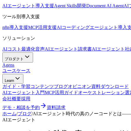
AIエージェント導入支援
Agent Skills開発
Document AI Agent
A
ツール別導入支援
n8n導入支援
MCP活用支援
AIコーディングエージェント導入
ソリューション
AIコスト最適化
音声AIエージェント
請求書AIエージェント
社
プロダクト
Agens
ユースケース
Learn
ガイド・学習コンテンツ
ブログ
オピニオン
資料ダウンロード
AIエージェント入門
MCP活用ガイド
オーケストレーション選
会社概要
採用
デモ・相談を予約
資料請求
ホーム
/
ブログ
/
AIエージェント時代の真のノーコードとは—
AIエージェント