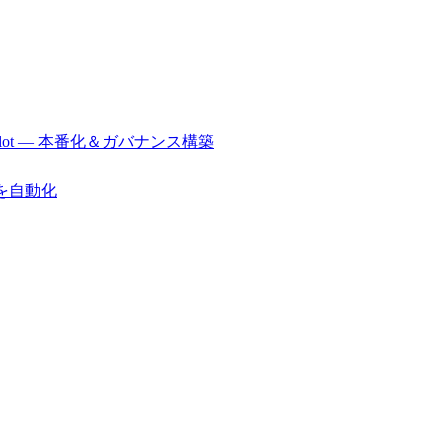
r/Copilot — 本番化＆ガバナンス構築
行を自動化