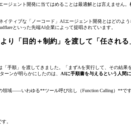
Iエージェント開発に当てはめることは最適解とは言えません
Mネイティブな「ノーコード」AIエージェント開発とはどのよ
loudflareといった先端AI企業によって提唱されています。
」より「目的＋制約」を渡して「任される
は「手順」を渡してきました。「まずAを実行して、その結果
た実装パターンが明らかにしたのは、
AIに手順書を与えるという人間
——いわゆる**ツール呼び出し（Function Calling）
です。