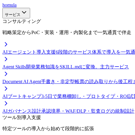
homula
サービス
コンサルティング
戦略策定からPoC・実装・運用・内製化まで一気通貫で伴走
AIエージェント導入支援
6段階のサービス体系で導入を一気
Agent Skills開発
業務知識をSKILL.mdに変換。主力サービス
Document AI Agent
手書き・非定型帳票の読み取りから後工程
AIブートキャンプ
3-5日で業務棚卸し・プロトタイプ・ROI試
AIガバナンス設計
承認境界・WAF/DLP・監査ログの統制設計
ツール別導入支援
特定ツールの導入から始めて段階的に拡張