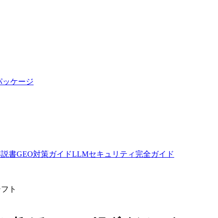
パッケージ
全解説書
GEO対策ガイド
LLMセキュリティ完全ガイド
シフト