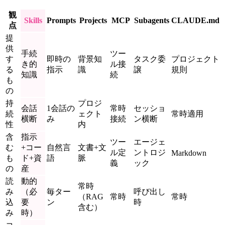
観
Skills
Prompts
Projects
MCP
Subagents
CLAUDE.md
点
提
供
手続
ツー
す
即時の
背景知
タスク委
プロジェクト
き的
ル接
る
指示
識
譲
規則
知識
続
も
の
持
プロジ
会話
1会話の
常時
セッショ
続
ェクト
常時適用
横断
み
接続
ン横断
性
内
含
指示
ツー
エージェ
む
+コー
自然言
文書+文
ル定
ントロジ
Markdown
も
ド+資
語
脈
義
ック
の
産
読
動的
常時
み
（必
毎ター
呼び出し
（RAG
常時
常時
込
要
ン
時
含む）
み
時）