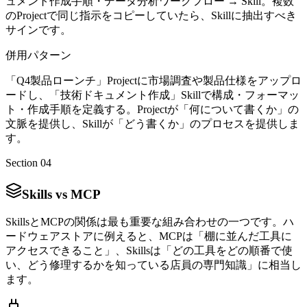
ュメント作成手順・データ分析ワークフロー → Skill。複数
のProjectで同じ指示をコピーしていたら、Skillに抽出すべき
サインです。
併用パターン
「Q4製品ローンチ」Projectに市場調査や製品仕様をアップロ
ードし、「技術ドキュメント作成」Skillで構成・フォーマッ
ト・作成手順を定義する。Projectが「何について書くか」の
文脈を提供し、Skillが「どう書くか」のプロセスを提供しま
す。
Section 04
Skills vs MCP
SkillsとMCPの関係は最も重要な組み合わせの一つです。ハ
ードウェアストアに例えると、MCPは「棚に並んだ工具に
アクセスできること」、Skillsは「どの工具をどの順番で使
い、どう修理するかを知っている店員の専門知識」に相当し
ます。