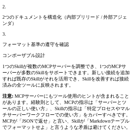
2
.
2つのドキュメントを構造化（内部プリリード / 外部アジェ
ンダ）
3
.
フォーマット基準の遵守を確認
コンポーザブル設計
1つのSkillが複数のMCPサーバーを調整でき、1つのMCPサ
ーバーが多数のSkillをサポートできます。新しい接続を追加
すれば既存のSkillがそれを活用でき、Skillを改善すれば接続
済みの全ツールに反映されます。
注意:
MCPサーバーにもツール使用のヒントが含まれること
があります。経験則として、MCPの指示は「サーバーとツ
ールの正しい使い方」、Skillの指示は「特定プロセスやマル
チサーバーワークフローでの使い方」をカバーすべきです。
MCPが「JSONで返せ」と言い、Skillが「Markdownテーブル
でフォーマットせよ」と言うような矛盾は避けてください。