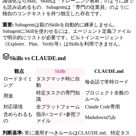
識強化ならSkill。Skillsは「トレーニング教材」のように誰で
も読み込めるもの、Subagentsは「専門の従業員」のように
独自のコンテキストを持つ独立した存在です。
重要:
Subagentsは親のSkillsを自動的に継承しません。
SubagentにSkillを使わせるには、エージェント定義ファイル
で明示的にリストが必要です。ビルトインエージェント
（Explorer、Plan、Verify等）はSkillsを利用できません。
Skills vs CLAUDE.md
観点
Skills
CLAUDE.md
ロードタイミ
タスクマッチ時に自
毎会話で常時ロード
ング
動
特定タスクの専門知
プロジェクト全般の
用途
識
ルール
対応環境
全プラットフォーム
Claude Code専用
含められるも
指示+コード+参照フ
Markdownのみ
の
ァイル
判断基準:
常に適用すべきルールはCLAUDE.md、特定タス