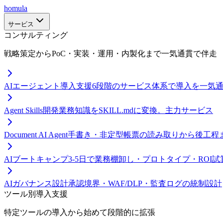
homula
サービス
コンサルティング
戦略策定からPoC・実装・運用・内製化まで一気通貫で伴走
AIエージェント導入支援
6段階のサービス体系で導入を一気
Agent Skills開発
業務知識をSKILL.mdに変換。主力サービス
Document AI Agent
手書き・非定型帳票の読み取りから後工程
AIブートキャンプ
3-5日で業務棚卸し・プロトタイプ・ROI試
AIガバナンス設計
承認境界・WAF/DLP・監査ログの統制設計
ツール別導入支援
特定ツールの導入から始めて段階的に拡張