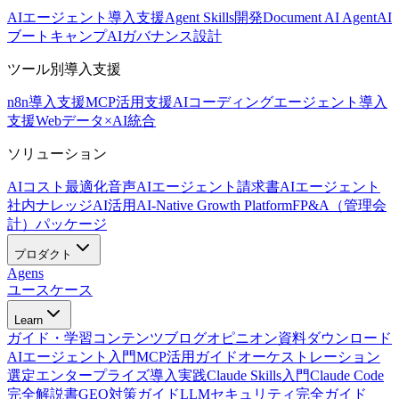
AIエージェント導入支援
Agent Skills開発
Document AI Agent
AI
ブートキャンプ
AIガバナンス設計
ツール別導入支援
n8n導入支援
MCP活用支援
AIコーディングエージェント導入
支援
Webデータ×AI統合
ソリューション
AIコスト最適化
音声AIエージェント
請求書AIエージェント
社内ナレッジAI活用
AI-Native Growth Platform
FP&A（管理会
計）パッケージ
プロダクト
Agens
ユースケース
Learn
ガイド・学習コンテンツ
ブログ
オピニオン
資料ダウンロード
AIエージェント入門
MCP活用ガイド
オーケストレーション
選定
エンタープライズ導入実践
Claude Skills入門
Claude Code
完全解説書
GEO対策ガイド
LLMセキュリティ完全ガイド