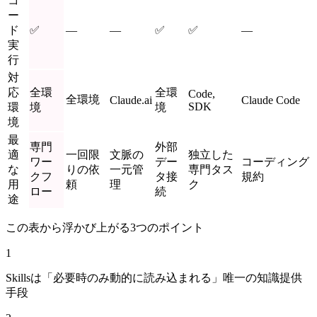
コ
ー
ド
✅
—
—
✅
✅
—
実
行
対
応
全環
全環
Code,
全環境
Claude.ai
Claude Code
SDK
環
境
境
境
最
専門
外部
適
一回限
文脈の
独立した
ワー
デー
コーディング
な
りの依
一元管
専門タス
クフ
タ接
規約
用
頼
理
ク
ロー
続
途
この表から浮かび上がる3つのポイント
1
Skillsは「必要時のみ動的に読み込まれる」唯一の知識提供
手段