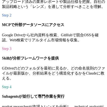
アップロード済みの業界レポートや製品仕様を把握。自社の
製品戦略という「レンズ」を通して分析すべきことを理解。
Step 2
MCPで外部データソースにアクセス
Google Driveから社内資料を検索、GitHubで競合OSSを確
認、Web検索でリアルタイム市場情報を収集。
Step 3
Skillが分析フレームワークを提供
GDriveのどのフォルダを最初に見るか、どの命名規則のファ
イルが最新版か、分析結果をどう構造化するかをClaudeに教
える。
Step 4
Subagentsが並行して専門作業を実行
market-researcherが市場トレンドを分析し、technical-analystが