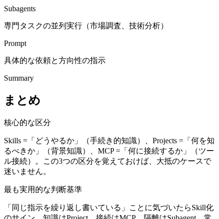
Subagents
専門タスクの並列実行（市場調査、技術分析）
Prompt
具体的な依頼と方向性の指示
Summary
まとめ
核心的な区分
Skills =「どうやるか」（手続き的知識）、Projects =「何を知
るべきか」（背景知識）、MCP =「何に接続するか」（ツー
ル接続）。この3つの区分を覚えておけば、大抵のケースで
迷いません。
最も実用的な判断基準
「同じ指示を繰り返し書いている」ことに気づいたらSkill化
のサイン。知識はProject、接続はMCP、隔離はSubagent、常