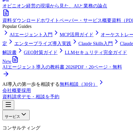
オピニオン
経営の現場から見た、AIと業務の論点
資料ダウンロード
ホワイトペーパー・サービス概要資料（PD
Popular Guides
AIエージェント入門
MCP活用ガイド
オーケストレ
定
エンタープライズ導入実践
Claude Skills入門
Clau
解説書
GEO対策ガイド
LLMセキュリティ完全ガイド
New
AIエージェント導入の教科書 2026
PDF・20ページ・無料
AI導入の第一歩を相談する
無料相談（30分）
会社概要
採用
資料請求
デモ・相談を予約
サービス
コンサルティング