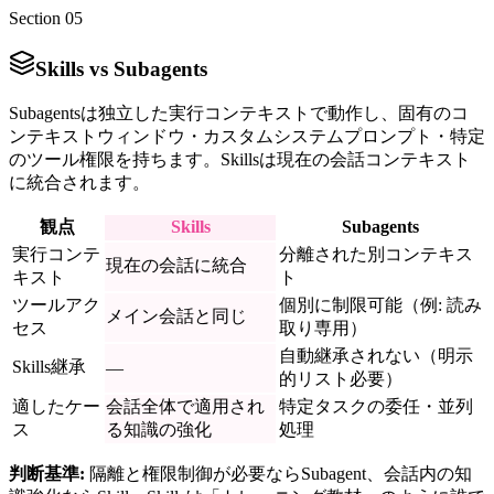
Section 05
Skills vs Subagents
Subagentsは独立した実行コンテキストで動作し、固有のコ
ンテキストウィンドウ・カスタムシステムプロンプト・特定
のツール権限を持ちます。Skillsは現在の会話コンテキスト
に統合されます。
観点
Skills
Subagents
実行コンテ
分離された別コンテキス
現在の会話に統合
キスト
ト
ツールアク
個別に制限可能（例: 読み
メイン会話と同じ
セス
取り専用）
自動継承されない（明示
Skills継承
—
的リスト必要）
適したケー
会話全体で適用され
特定タスクの委任・並列
ス
る知識の強化
処理
判断基準:
隔離と権限制御が必要ならSubagent、会話内の知