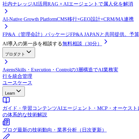
社内ナレッジAI活用
RAG × AIエージェントで属人化を解消
AI-Native Growth Platform
CMS移行×GEO設計×CRM/MA連携
FP&A（管理会計）パッケージ
FP&A JAPANと共同提供。
AI導入の第一歩を相談する
無料相談（30分）
プロダクト
Agens
Skills・Execution・Controlの3層構造でAI業務実
行を統合管理
ユースケース
Learn
ガイド・学習コンテンツ
AIエージェント・MCP・オーケス
の体系的な技術解説
ブログ
最新の技術動向・業界分析（日次更新）