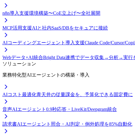
n8n導入支援
環境構築〜CoE立上げ〜全社展開
MCP活用支援
AIと社内SaaS/DBをセキュアに接続
AIコーディングエージェント導入支援
Claude Code/Curso
Webデータ×AI統合
Bright Data連携でデータ収集→分析→実
ソリューション
業務特化型AIエージェントの構築・導入
AIコスト最適化
青天井の従量課金を、予算化できる固定費に
音声AIエージェント
0.9秒応答・LiveKit/Deepgram統合
請求書AIエージェント
照合・AI判定・例外処理を85%自動化