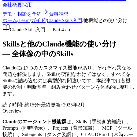
会社概要
採用
デモ・相談を予約
資料請求
ホーム
/
Learn
/
ガイド
/
Claude Skills入門
/
他機能との使い分け
Claude Skills入門 — Part 4 / 5
Skillsと他のClaude機能の使い分け
— 全体像の中のSkills
Claudeには7つのカスタマイズ機能があり、それぞれ異なる
問題を解決します。Skillsが万能なわけではなく、すべてを
Skillsに詰め込むのは典型的な間違いです。本記事では各機
能の役割・判断基準・組み合わせパターンを体系的に整理し
ます。
読了時間: 約15分
•
最終更新: 2025年2月
Overview
Claudeのエージェント機能群
は、Skills（手続き的知識）、
Prompts（即時指示）、Projects（背景知識）、MCP（ツール
接続）、Subagents（タスク委譲）、CLAUDE.md（常時ルー