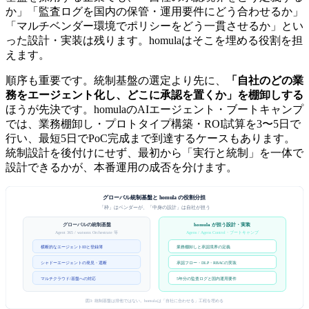
か」「監査ログを国内の保管・運用要件にどう合わせるか」
「マルチベンダー環境でポリシーをどう一貫させるか」とい
った設計・実装は残ります。homulaはそこを埋める役割を担
えます。
順序も重要です。統制基盤の選定より先に、
「自社のどの業
務をエージェント化し、どこに承認を置くか」を棚卸しする
ほうが先決です。homulaのAIエージェント・ブートキャンプ
では、業務棚卸し・プロトタイプ構築・ROI試算を3〜5日で
行い、最短5日でPoC完成まで到達するケースもあります。
統制設計を後付けにせず、最初から「実行と統制」を一体で
設計できるかが、本番運用の成否を分けます。
グローバル統制基盤と homula の役割分担
「枠」はベンダーが、「中身の設計」は自社が担う
グローバルの統制基盤
homula が担う設計・実装
Agens / Agens Control・ブートキャンプ
Agent 365 / watsonx Orchestrate 等
横断的なエージェントIDと登録簿
業務棚卸しと承認境界の定義
シャドーエージェントの発見・遮断
承認フロー・DLP・RBACの実装
マルチクラウド/基盤への対応
5年分の監査ログと国内運用要件
図3: 統制基盤は排他ではない。homulaは「自社に合わせる」工程を埋める