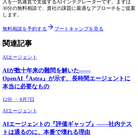
入を一気通貫で支援するAIインテグレーターです。まずは
30分の無料相談で、貴社の課題に最適なアプローチをご提案
します。
無料相談を予約する
ブートキャンプを見る
関連記事
AIエージェント
AIが数十年来の難問を解いた——
OpenAI『Astra』が示す、長時間エージェントに
本当に必要なもの
12分
・
8月7日
AIエージェント
AIエージェントの『評価ギャップ』——社内テス
トは通るのに、本番で壊れる理由