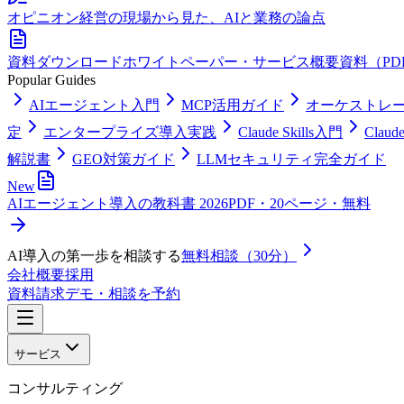
オピニオン
経営の現場から見た、AIと業務の論点
資料ダウンロード
ホワイトペーパー・サービス概要資料（PD
Popular Guides
AIエージェント入門
MCP活用ガイド
オーケストレ
定
エンタープライズ導入実践
Claude Skills入門
Clau
解説書
GEO対策ガイド
LLMセキュリティ完全ガイド
New
AIエージェント導入の教科書 2026
PDF・20ページ・無料
AI導入の第一歩を相談する
無料相談（30分）
会社概要
採用
資料請求
デモ・相談を予約
サービス
コンサルティング