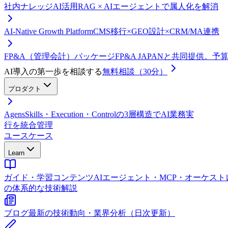
社内ナレッジAI活用
RAG × AIエージェントで属人化を解消
AI-Native Growth Platform
CMS移行×GEO設計×CRM/MA連携
FP&A（管理会計）パッケージ
FP&A JAPANと共同提供。
AI導入の第一歩を相談する
無料相談（30分）
プロダクト
Agens
Skills・Execution・Controlの3層構造でAI業務実
行を統合管理
ユースケース
Learn
ガイド・学習コンテンツ
AIエージェント・MCP・オーケス
の体系的な技術解説
ブログ
最新の技術動向・業界分析（日次更新）