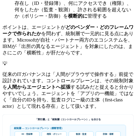
存在し（ID・登録簿）、何にアクセスでき（権限）、
何をしたか（監査・観測）、許される範囲を超えない
か（ポリシー・防御）を
横断的に
管理する
ポイントは、エージェントが
どのベンダー・どのフレームワ
ークで作られたか
を問わず、統制層で一元的に見る点にあり
ます。Microsoftが自社・パートナー両方のエコシステムを、
IBMが「出所の異なるエージェント」を対象にしたのは、ま
さにこの「横断性」が肝だからです。
💡
従来のITガバナンスは「人間がブラウザで操作する」前提で
設計されています。コントロールプレーンは、その統制対象
を
人間からエージェントへ拡張
する試みだと捉えると分かり
やすいでしょう。エージェントを「アプリの一機能」ではな
く「自分のIDを持ち、監査ログに一級の主体（first-class
actor）として現れる存在」として扱います。
「実行層」と「統制層（コントロールプレーン）」を分ける
統制層 — コントロールプレーン（横断管理）
防御・遮断
ID・登録簿
権限・ポリシー
観測・監査