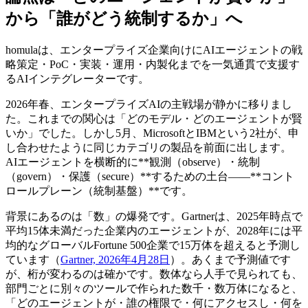
から「誰がどう統制するか」へ
homulaは、エンタープライズ企業向けにAIエージェントの戦
略策定・PoC・実装・運用・内製化までを一気通貫で支援す
るAIインテグレーターです。
2026年春、エンタープライズAIの主戦場が静かに移りまし
た。これまでの関心は「どのモデル・どのエージェントが賢
いか」でした。しかし5月、MicrosoftとIBMという2社が、申
し合わせたように同じカテゴリの製品を前面に出します。
AIエージェントを横断的に**観測（observe）・統制
（govern）・保護（secure）**するための土台——**コント
ロールプレーン（統制基盤）**です。
背景にあるのは「数」の爆発です。Gartnerは、2025年時点で
平均15体未満だった企業内のエージェントが、2028年には平
均的なグローバルFortune 500企業で15万体を超えると予測し
ています（
Gartner, 2026年4月28日
）。あくまで予測値です
が、桁が変わるのは確かです。数体なら人手で見られても、
部門ごとに別々のツールで作られた数千・数万体になると、
「どのエージェントが・誰の権限で・何にアクセスし・何を