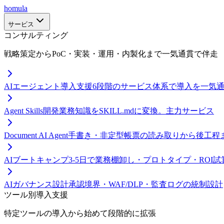
homula
サービス
コンサルティング
戦略策定からPoC・実装・運用・内製化まで一気通貫で伴走
AIエージェント導入支援
6段階のサービス体系で導入を一気
Agent Skills開発
業務知識をSKILL.mdに変換。主力サービス
Document AI Agent
手書き・非定型帳票の読み取りから後工程
AIブートキャンプ
3-5日で業務棚卸し・プロトタイプ・ROI試
AIガバナンス設計
承認境界・WAF/DLP・監査ログの統制設計
ツール別導入支援
特定ツールの導入から始めて段階的に拡張