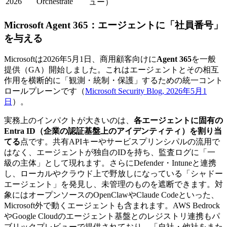
2026
Orchestrate
ュー）
Microsoft Agent 365：エージェントに「社員番号」
を与える
Microsoftは2026年5月1日、商用顧客向けに
Agent 365
を一般
提供（GA）開始しました。これはエージェントとその相互
作用を横断的に「観測・統制・保護」するための統一コント
ロールプレーンです（
Microsoft Security Blog, 2026年5月1
日
）。
実務上のインパクトが大きいのは、
各エージェントに固有の
Entra ID（企業の認証基盤上のアイデンティティ）を割り当
てる
点です。共有APIキーやサービスプリンシパルの流用で
はなく、エージェントが独自のIDを持ち、監査ログに「一
級の主体」として現れます。さらにDefender・Intuneと連携
し、ローカルやクラウド上で野放しになっている「シャドー
エージェント」を発見し、未管理のものを遮断できます。対
象にはオープンソースのOpenClawやClaude Codeといった、
Microsoft外で動くエージェントも含まれます。AWS Bedrock
やGoogle Cloudのエージェント基盤とのレジストリ連携もパ
ブリックプレビューで提供されており、「自社・他社をまた