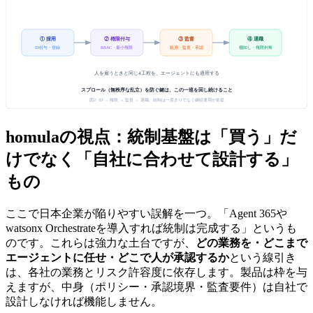
① 採用
② 権限付与
③ 監督
④ 退職
ID付与・登録
RBAC・最小権限
観測・監査・承認
棚卸し・権限剥奪
人を雇うときと同じ4工程を、エージェントにも適用する
スプロール（無秩序な乱立）を防ぐ鍵は、この一巡を回し続けること
図2: ID → 権限 → 監督 → 退職。統制は一度きりでなく継続運用が前提
homulaの視点：統制基盤は「買う」だ
けでなく「自社に合わせて設計する」
もの
ここで日本企業が陥りやすい誤解を一つ。「Agent 365や
watsonx Orchestrateを導入すれば統制は完成する」というも
のです。これらは強力な土台ですが、
どの業務を・どこまで
エージェントに任せ・どこで人が承認するか
という線引き
は、各社の業務とリスク許容度に依存します。製品は枠を与
えますが、中身（ポリシー・承認境界・監査要件）は自社で
設計しなければ機能しません。