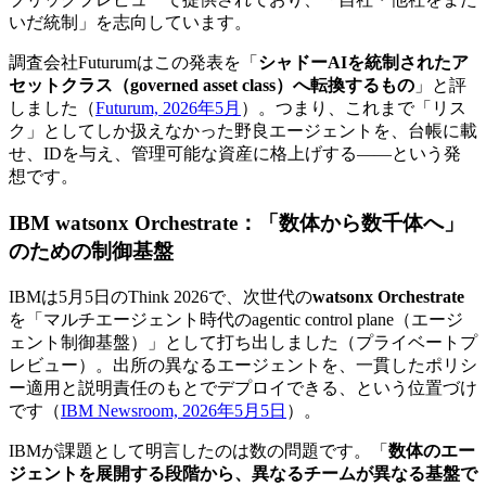
いだ統制」を志向しています。
調査会社Futurumはこの発表を「
シャドーAIを統制されたア
セットクラス（governed asset class）へ転換するもの
」と評
しました（
Futurum, 2026年5月
）。つまり、これまで「リス
ク」としてしか扱えなかった野良エージェントを、台帳に載
せ、IDを与え、管理可能な資産に格上げする——という発
想です。
IBM watsonx Orchestrate：「数体から数千体へ」
のための制御基盤
IBMは5月5日のThink 2026で、次世代の
watsonx Orchestrate
を「マルチエージェント時代のagentic control plane（エージ
ェント制御基盤）」として打ち出しました（プライベートプ
レビュー）。出所の異なるエージェントを、一貫したポリシ
ー適用と説明責任のもとでデプロイできる、という位置づけ
です（
IBM Newsroom, 2026年5月5日
）。
IBMが課題として明言したのは数の問題です。「
数体のエー
ジェントを展開する段階から、異なるチームが異なる基盤で