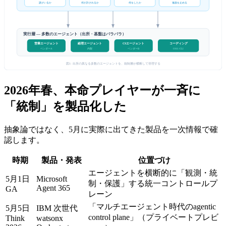
誰がいるか
何が許されるか
何をしたか
逸脱を止める
実行層 — 多数のエージェント（出所・基盤はバラバラ）
営業エージェント
経理エージェント
CSエージェント
コーディング
ベンダーA
内製
ベンダーB
OSS / CLI
図1: 出所の異なる多数のエージェントを、統制層が横断して管理する
2026年春、本命プレイヤーが一斉に
「統制」を製品化した
抽象論ではなく、5月に実際に出てきた製品を一次情報で確
認します。
時期
製品・発表
位置づけ
エージェントを横断的に「観測・統
5月1日
Microsoft
制・保護」する統一コントロールプ
Agent 365
GA
レーン
「マルチエージェント時代のagentic
5月5日
IBM 次世代
control plane」（プライベートプレビ
Think
watsonx