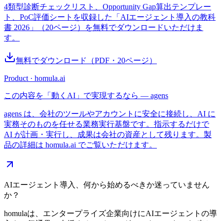
4類型診断チェックリスト、Opportunity Gap算出テンプレー
ト、PoC評価シートを収録した「AIエージェント導入の教科
書 2026」（20ページ）を無料でダウンロードいただけま
す。
無料でダウンロード
（PDF・
20
ページ）
Product · homula.ai
この内容を「動くAI」で実現するなら — agens
agens は、会社のツールやアカウントに安全に接続し、AI に
実務そのものを任せる業務実行基盤です。指示するだけで
AI が計画・実行し、成果は会社の資産として残ります。製
品の詳細は homula.ai でご覧いただけます。
AIエージェント導入、何から始めるべきか迷っていません
か？
homulaは、エンタープライズ企業向けにAIエージェントの導