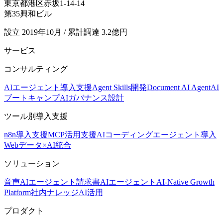
東京都港区赤坂1-14-14
第35興和ビル
設立 2019年10月 / 累計調達 3.2億円
サービス
コンサルティング
AIエージェント導入支援
Agent Skills開発
Document AI Agent
AI
ブートキャンプ
AIガバナンス設計
ツール別導入支援
n8n導入支援
MCP活用支援
AIコーディングエージェント導入
Webデータ×AI統合
ソリューション
音声AIエージェント
請求書AIエージェント
AI-Native Growth
Platform
社内ナレッジAI活用
プロダクト