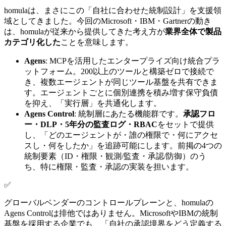
homulaは、まさにこの「自社に合わせた統制設計」を支援領
域としてきました。今回のMicrosoft・IBM・Gartnerの動き
は、homulaが従来から提供してきた考え方が
業界全体で製品
カテゴリ化した
ことを意味します。
Agens
: MCPを活用したエンタープライズ向け統合プラ
ットフォーム。200以上のツールと構築ゼロで接続で
き、複数エージェントが同じツール基盤を共有できま
す。エージェントごとに個別連携を積み増す保守負債
を抑え、「実行層」を共通化します。
Agens Control
: 統制層にあたる機能群です。
承認フロ
ー・DLP・5年分の監査ログ・RBAC
をセットで提供
し、「どのエージェントが・誰の権限で・何にアクセ
スし・何をしたか」を追跡可能にします。前掲の4つの
統制要素（ID・権限・観測/監査・承認/防御）のう
ち、特に権限・監査・承認の実装を担います。
✅
グローバルベンダーのコントロールプレーンと、homulaの
Agens Controlは排他ではありません。MicrosoftやIBMの統制
基盤を採用する企業でも、「自社の承認境界をどう定義する