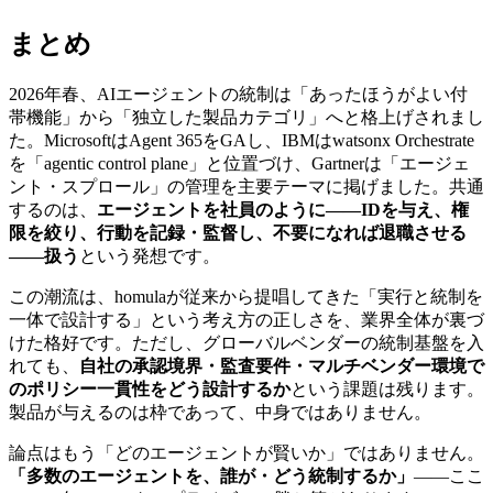
まとめ
2026年春、AIエージェントの統制は「あったほうがよい付
帯機能」から「独立した製品カテゴリ」へと格上げされまし
た。MicrosoftはAgent 365をGAし、IBMはwatsonx Orchestrate
を「agentic control plane」と位置づけ、Gartnerは「エージェ
ント・スプロール」の管理を主要テーマに掲げました。共通
するのは、
エージェントを社員のように——IDを与え、権
限を絞り、行動を記録・監督し、不要になれば退職させる
——扱う
という発想です。
この潮流は、homulaが従来から提唱してきた「実行と統制を
一体で設計する」という考え方の正しさを、業界全体が裏づ
けた格好です。ただし、グローバルベンダーの統制基盤を入
れても、
自社の承認境界・監査要件・マルチベンダー環境で
のポリシー一貫性をどう設計するか
という課題は残ります。
製品が与えるのは枠であって、中身ではありません。
論点はもう「どのエージェントが賢いか」ではありません。
「多数のエージェントを、誰が・どう統制するか」
——ここ