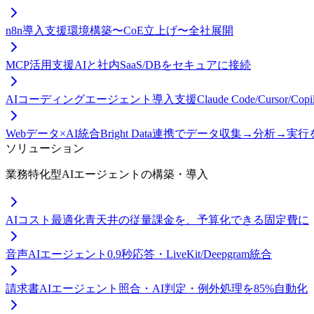
n8n導入支援
環境構築〜CoE立上げ〜全社展開
MCP活用支援
AIと社内SaaS/DBをセキュアに接続
AIコーディングエージェント導入支援
Claude Code/Curso
Webデータ×AI統合
Bright Data連携でデータ収集→分析→実
ソリューション
業務特化型AIエージェントの構築・導入
AIコスト最適化
青天井の従量課金を、予算化できる固定費に
音声AIエージェント
0.9秒応答・LiveKit/Deepgram統合
請求書AIエージェント
照合・AI判定・例外処理を85%自動化