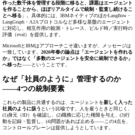
作った数千体を管理する段階に移ると、課題はエージェント
を作ることから、ほぼリアルタイムで統制・監査し続けるこ
とへ移る
」。具体的には、IBMネイティブのほかLangflow・
LangGraph・A2Aプロトコルなど多様な基盤のエージェント
に対応し、相互作用の観測・トレース、ビルド時／実行時の
評価（eval）を提供します。
MicrosoftとIBMはアプローチこそ違いますが、メッセージは
一致しています。
2026年春の論点は「エージェントを作れる
か」ではなく「多数のエージェントを安全に統制できるか」
へ移った
——ということです。
なぜ「社員のように」管理するのか
——4つの統制要素
これらの製品に共通するのは、エージェントを
新しく入った
社員のように扱う
という比喩です。人を雇うときと同じく、
(1)身元（ID）を確認し、(2)職務に応じた権限を与え、(3)行
動を記録・監督し、(4)問題があれば止める——この4点を、
コントロールプレーンは提供しようとしています。