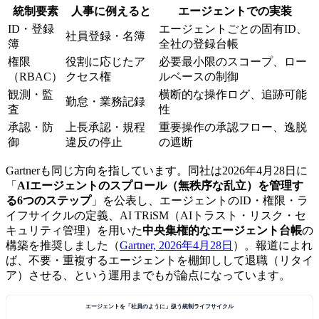
統制要素
人事に例えると
エージェントでの実装
ID・登録
エージェントごとの固有ID、
社員登録・名簿
簿
全社の登録台帳
権限
役割に応じたア
必要最小限のスコープ、ロー
（RBAC）
クセス権
ルベースの制御
観測・監
横断的な操作ログ、追跡可能
勤怠・業務記録
査
性
承認・防
上長承認・規程
重要操作の承認フロー、逸脱
御
違反の停止
の遮断
Gartnerも同じ方向を指しています。同社は2026年4月28日に
「
AIエージェントのスプロール（無秩序な乱立）を管理す
る6つのステップ
」を公表し、エージェントのID・権限・ラ
イフサイクルの定義、AI TRiSM（AIトラスト・リスク・セ
キュリティ管理）を用いた
中央集権的なエージェント台帳
の
構築を推奨しました（
Gartner, 2026年4月28日
）。報道によれ
ば、不要・重複するエージェントを棚卸しして退職（リタイ
ア）させる、という運用までもが論点になっています。
エージェントを「社員のように」扱う統制ライフサイクル