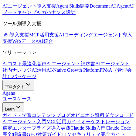
AIエージェント導入支援
Agent Skills開発
Document AI Agent
AI
ブートキャンプ
AIガバナンス設計
ツール別導入支援
n8n導入支援
MCP活用支援
AIコーディングエージェント導入
支援
Webデータ×AI統合
ソリューション
AIコスト最適化
音声AIエージェント
請求書AIエージェント
社内ナレッジAI活用
AI-Native Growth Platform
FP&A（管理会
計）パッケージ
プロダクト
Agens
ユースケース
Learn
ガイド・学習コンテンツ
ブログ
オピニオン
資料ダウンロード
AIエージェント入門
MCP活用ガイド
オーケストレーション
選定
エンタープライズ導入実践
Claude Skills入門
Claude Code
完全解説書
GEO対策ガイド
LLMセキュリティ完全ガイド