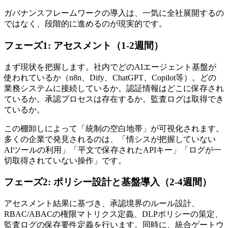
ガバナンスフレームワークの導入は、一気に全社展開するの
ではなく、段階的に進めるのが現実的です。
フェーズ1: アセスメント（1-2週間）
まず現状を把握します。社内でどのAIエージェント基盤が
使われているか（n8n、Dify、ChatGPT、Copilot等）。どの
業務システムに接続しているか。認証情報はどこに保存され
ているか。承認プロセスは存在するか。監査ログは取得でき
ているか。
この棚卸しによって「統制の空白地帯」が可視化されます。
多くの企業で発見されるのは、「情シスが把握していない
AIツールの利用」「平文で保存されたAPIキー」「ログが一
切取得されていない操作」です。
フェーズ2: ポリシー設計と基盤導入（2-4週間）
アセスメント結果に基づき、承認境界のルール設計、
RBAC/ABACの権限マトリクス定義、DLPポリシーの策定、
監査ログの保存要件定義を行います。同時に、統合ゲートウ