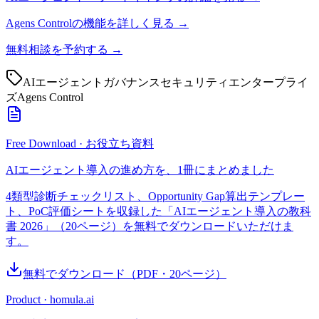
Agens Controlの機能を詳しく見る →
無料相談を予約する →
AIエージェント
ガバナンス
セキュリティ
エンタープライ
ズ
Agens Control
Free Download · お役立ち資料
AIエージェント導入の進め方を、1冊にまとめました
4類型診断チェックリスト、Opportunity Gap算出テンプレー
ト、PoC評価シートを収録した「AIエージェント導入の教科
書 2026」（20ページ）を無料でダウンロードいただけま
す。
無料でダウンロード
（PDF・
20
ページ）
Product · homula.ai