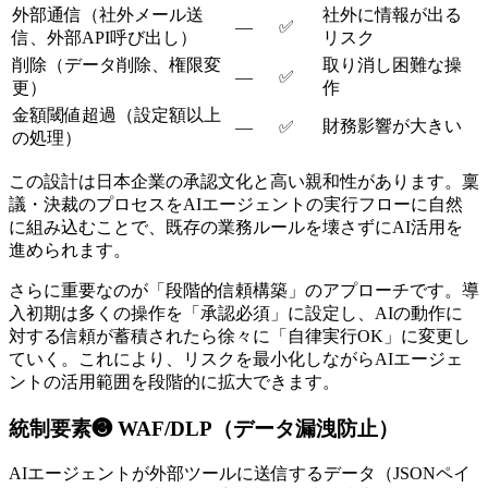
外部通信（社外メール送
社外に情報が出る
—
✅
信、外部API呼び出し）
リスク
削除（データ削除、権限変
取り消し困難な操
—
✅
更）
作
金額閾値超過（設定額以上
財務影響が大きい
—
✅
の処理）
この設計は日本企業の承認文化と高い親和性があります。稟
議・決裁のプロセスをAIエージェントの実行フローに自然
に組み込むことで、既存の業務ルールを壊さずにAI活用を
進められます。
さらに重要なのが「段階的信頼構築」のアプローチです。導
入初期は多くの操作を「承認必須」に設定し、AIの動作に
対する信頼が蓄積されたら徐々に「自律実行OK」に変更し
ていく。これにより、リスクを最小化しながらAIエージェ
ントの活用範囲を段階的に拡大できます。
統制要素❸ WAF/DLP（データ漏洩防止）
AIエージェントが外部ツールに送信するデータ（JSONペイ