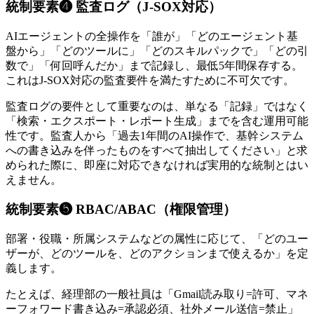
統制要素❹ 監査ログ（J-SOX対応）
AIエージェントの全操作を「誰が」「どのエージェント基
盤から」「どのツールに」「どのスキルパックで」「どの引
数で」「何回呼んだか」まで記録し、最低5年間保存する。
これはJ-SOX対応の監査要件を満たすために不可欠です。
監査ログの要件として重要なのは、単なる「記録」ではなく
「検索・エクスポート・レポート生成」までを含む運用可能
性です。監査人から「過去1年間のAI操作で、基幹システム
への書き込みを伴ったものをすべて抽出してください」と求
められた際に、即座に対応できなければ実用的な統制とはい
えません。
統制要素❺ RBAC/ABAC（権限管理）
部署・役職・所属システムなどの属性に応じて、「どのユー
ザーが、どのツールを、どのアクションまで使えるか」を定
義します。
たとえば、経理部の一般社員は「Gmail読み取り=許可、マネ
ーフォワード書き込み=承認必須、社外メール送信=禁止」