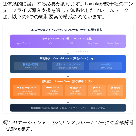
は体系的に設計する必要があります。homulaが数十社のエン
タープライズ導入支援を通じて体系化したフレームワーク
は、以下の6つの統制要素で構成されています。
AIエージェント・ガバナンスフレームワーク（2層×6要素）
オーケストレーション層（エージェント基盤）
Agensチャット
n8n
Dify
LangGraph
OpenAI Agents
MCPリクエスト
統制層① — Control Gateway（統合ゲートウェイ）
❶ 認証一元管理
共通MCPエンドポイント
Identity解決
Credential Vault
全基盤の入口を一元化
「誰が」を特定
統制層② — Control Guard（実行統制エンジン）
❷ 承認ワークフロー
❸ WAF/DLP
❹ 監査ログ
❺ RBAC
❻ 閉域網
J-SOX対応
オンプレ
Human-in-the-Loop
データ漏洩防止
権限管理
VPC対応
破壊的操作の事前承認
AI判断型検知
5年保存+検索
ロール別制御
Salesforce / Slack / kintone / Gmail / マネーフォワード … 業務システム
図2: AIエージェント・ガバナンスフレームワークの全体構造
（2層×6要素）