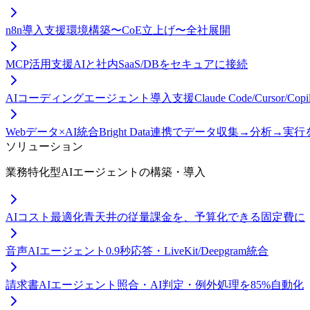
n8n導入支援
環境構築〜CoE立上げ〜全社展開
MCP活用支援
AIと社内SaaS/DBをセキュアに接続
AIコーディングエージェント導入支援
Claude Code/Curso
Webデータ×AI統合
Bright Data連携でデータ収集→分析→実
ソリューション
業務特化型AIエージェントの構築・導入
AIコスト最適化
青天井の従量課金を、予算化できる固定費に
音声AIエージェント
0.9秒応答・LiveKit/Deepgram統合
請求書AIエージェント
照合・AI判定・例外処理を85%自動化