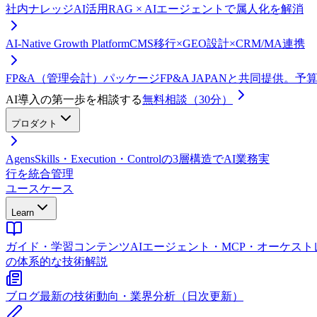
社内ナレッジAI活用
RAG × AIエージェントで属人化を解消
AI-Native Growth Platform
CMS移行×GEO設計×CRM/MA連携
FP&A（管理会計）パッケージ
FP&A JAPANと共同提供。
AI導入の第一歩を相談する
無料相談（30分）
プロダクト
Agens
Skills・Execution・Controlの3層構造でAI業務実
行を統合管理
ユースケース
Learn
ガイド・学習コンテンツ
AIエージェント・MCP・オーケス
の体系的な技術解説
ブログ
最新の技術動向・業界分析（日次更新）