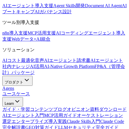
AIエージェント導入支援
Agent Skills開発
Document AI Agent
AI
ブートキャンプ
AIガバナンス設計
ツール別導入支援
n8n導入支援
MCP活用支援
AIコーディングエージェント導入
支援
Webデータ×AI統合
ソリューション
AIコスト最適化
音声AIエージェント
請求書AIエージェント
社内ナレッジAI活用
AI-Native Growth Platform
FP&A（管理会
計）パッケージ
プロダクト
Agens
ユースケース
Learn
ガイド・学習コンテンツ
ブログ
オピニオン
資料ダウンロード
AIエージェント入門
MCP活用ガイド
オーケストレーション
選定
エンタープライズ導入実践
Claude Skills入門
Claude Code
完全解説書
GEO対策ガイド
LLMセキュリティ完全ガイド