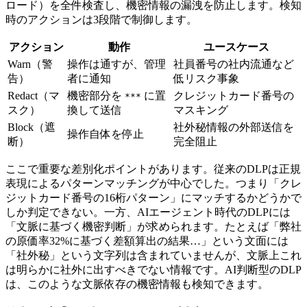
ロード）を全件検査し、機密情報の漏洩を防止します。検知
時のアクションは3段階で制御します。
アクション
動作
ユースケース
Warn（警
操作は通すが、管理
社員番号の社内流通など
告）
者に通知
低リスク事象
Redact（マ
機密部分を
に置
クレジットカード番号の
***
スク）
換して送信
マスキング
Block（遮
社外秘情報の外部送信を
操作自体を停止
断）
完全阻止
ここで重要な差別化ポイントがあります。従来のDLPは正規
表現によるパターンマッチングが中心でした。つまり「クレ
ジットカード番号の16桁パターン」にマッチするかどうかで
しか判定できない。一方、AIエージェント時代のDLPには
「文脈に基づく機密判断」が求められます。たとえば「弊社
の原価率32%に基づく差額算出の結果…」という文面には
「社外秘」という文字列は含まれていませんが、文脈上これ
は明らかに社外に出すべきでない情報です。AI判断型のDLP
は、このような文脈依存の機密情報も検知できます。