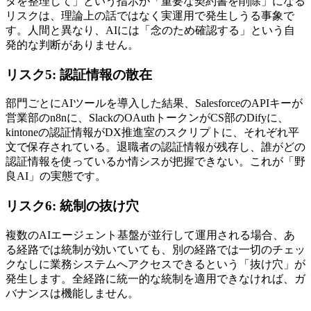
タを整理して」という指示が「重要な契約書を削除」になる
リスクは、理論上の話ではなく実運用で発生しうる事象で
す。人間と異なり、AIには「念のため確認する」という自
発的な判断がありません。
リスク5: 認証情報の散在
部門ごとにAIツールを導入した結果、SalesforceのAPIキーが
営業部のn8nに、SlackのOAuthトークンがCS部のDifyに、
kintoneの認証情報がDX推進室のスクリプトに、それぞれ平
文で保存されている。退職者の認証情報が残存し、誰がどの
認証情報を使っているか情シスが把握できない。これが「野
良AI」の実態です。
リスク6: 統制の抜け穴
複数のAIエージェント基盤が並行して運用される場合、あ
る経路では統制が効いていても、別の経路では一切のチェッ
クなしに業務システムへアクセスできるという「抜け穴」が
発生します。全経路に統一的な統制を適用できなければ、ガ
バナンスは機能しません。