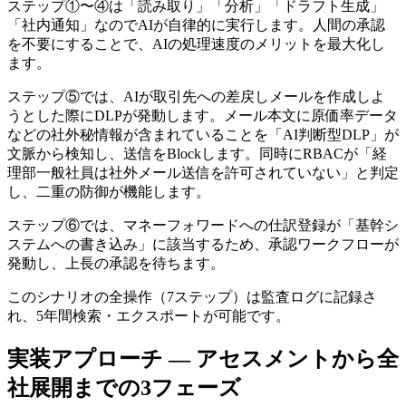
ステップ①〜④は「読み取り」「分析」「ドラフト生成」
「社内通知」なのでAIが自律的に実行します。人間の承認
を不要にすることで、AIの処理速度のメリットを最大化し
ます。
ステップ⑤では、AIが取引先への差戻しメールを作成しよ
うとした際にDLPが発動します。メール本文に原価率データ
などの社外秘情報が含まれていることを「AI判断型DLP」が
文脈から検知し、送信をBlockします。同時にRBACが「経
理部一般社員は社外メール送信を許可されていない」と判定
し、二重の防御が機能します。
ステップ⑥では、マネーフォワードへの仕訳登録が「基幹シ
ステムへの書き込み」に該当するため、承認ワークフローが
発動し、上長の承認を待ちます。
このシナリオの全操作（7ステップ）は監査ログに記録さ
れ、5年間検索・エクスポートが可能です。
実装アプローチ — アセスメントから全
社展開までの3フェーズ