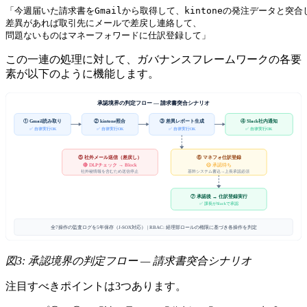
「今週届いた請求書をGmailから取得して、kintoneの発注データと突合し
差異があれば取引先にメールで差戻し連絡して、

この一連の処理に対して、ガバナンスフレームワークの各要
素が以下のように機能します。
承認境界の判定フロー — 請求書突合シナリオ
① Gmail読み取り
② kintone照合
③ 差異レポート生成
④ Slack社内通知
✅ 自律実行OK
✅ 自律実行OK
✅ 自律実行OK
✅ 自律実行OK
⑤ 社外メール送信（差戻し）
⑥ マネフォ仕訳登録
🔴 DLPチェック → Block
🟡 承認待ち
基幹システム書込→上長承認必須
社外秘情報を含むため送信停止
⑦ 承認後 → 仕訳登録実行
✅ 課長がSlackで承認
全7操作の監査ログを5年保存（J-SOX対応） | RBAC: 経理部ロールの権限に基づき各操作を判定
図3: 承認境界の判定フロー — 請求書突合シナリオ
注目すべきポイントは3つあります。