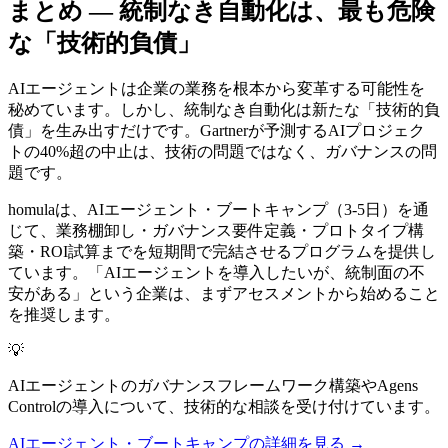
まとめ — 統制なき自動化は、最も危険
な「技術的負債」
AIエージェントは企業の業務を根本から変革する可能性を
秘めています。しかし、統制なき自動化は新たな「技術的負
債」を生み出すだけです。Gartnerが予測するAIプロジェク
トの40%超の中止は、技術の問題ではなく、ガバナンスの問
題です。
homulaは、AIエージェント・ブートキャンプ（3-5日）を通
じて、業務棚卸し・ガバナンス要件定義・プロトタイプ構
築・ROI試算までを短期間で完結させるプログラムを提供し
ています。「AIエージェントを導入したいが、統制面の不
安がある」という企業は、まずアセスメントから始めること
を推奨します。
💡
AIエージェントのガバナンスフレームワーク構築やAgens
Controlの導入について、技術的な相談を受け付けています。
AIエージェント・ブートキャンプの詳細を見る →