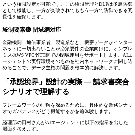
という権限設定が可能です。この権限管理とDLPは多層防御
として機能し、一方が突破されてももう一方で防御できる冗
長性を確保します。
統制要素❻ 閉域網対応
金融機関、通信事業者、製造業など、機密データがインター
ネットに一切出ないことが必須要件の企業向けに、オンプレ
ミス/AWS VPC/NTT網での閉域運用をサポートします。AIエ
ージェントの実行環境そのものを社内ネットワークに閉じ込
めることで、データ主権の問題を根本的に解決します。
「承認境界」設計の実際 — 請求書突合
シナリオで理解する
フレームワークの理解を深めるために、具体的な業務シナリ
オでガバナンスがどう機能するかを追体験します。
経理部の田村さんがAIエージェントに以下の指示を出した
場面を考えます。