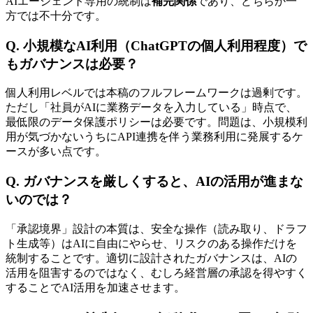
AIエージェント専用の統制は
補完関係
であり、どちらか一
方では不十分です。
Q. 小規模なAI利用（ChatGPTの個人利用程度）で
もガバナンスは必要？
個人利用レベルでは本稿のフルフレームワークは過剰です。
ただし「社員がAIに業務データを入力している」時点で、
最低限のデータ保護ポリシーは必要です。問題は、小規模利
用が気づかないうちにAPI連携を伴う業務利用に発展するケ
ースが多い点です。
Q. ガバナンスを厳しくすると、AIの活用が進まな
いのでは？
「承認境界」設計の本質は、安全な操作（読み取り、ドラフ
ト生成等）はAIに自由にやらせ、リスクのある操作だけを
統制することです。適切に設計されたガバナンスは、AIの
活用を阻害するのではなく、むしろ経営層の承認を得やすく
することでAI活用を加速させます。