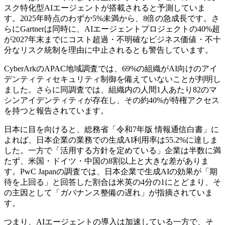
スク特化型AIエージェントが搭載されると予測していま
す。2025年時点のわずか5%未満から、8倍の急成長です。さ
らにGartnerは同時に、AIエージェントプロジェクトの40%超
が2027年末までにコスト超過・不明確なビジネス価値・不十
分なリスク統制を理由に中止されるとも警告しています。
CyberArkのAPAC地域調査では、69%の組織がAI向けのアイ
デンティティセキュリティ制御を備えていないことが判明し
ました。さらに同調査では、組織内の人間1人あたり82のマ
シンアイデンティティが存在し、その約40%が特権アクセス
を持つと報告されています。
日本に目を向けると、総務省「令和7年版 情報通信白書」に
よれば、日本企業の業務での生成AI利用率は55.2%に達しま
した。一方で「活用する方針を定めている」企業は半数に満
たず、米国・ドイツ・中国の8割以上と大きな差がありま
す。PwC Japanの調査では、日本企業で生成AIの効果が「期
待を上回る」と回答した割合は米英の4分の1にとどまり、そ
の主因として「ガバナンス整備の遅れ」が指摘されていま
す。
つまり、AIエージェントの導入は加速している一方で、そ