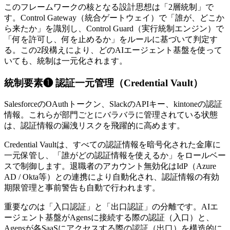
このフレームワークの核となる設計思想は「2層統制」で
す。Control Gateway（統合ゲートウェイ）で「誰が、どこか
ら来たか」を識別し、Control Guard（実行統制エンジン）で
「何を許可し、何を止めるか」をルールに基づいて判定す
る。この2段構えにより、どのAIエージェント基盤を使って
いても、統制は一元化されます。
統制要素❶ 認証一元管理（Credential Vault）
SalesforceのOAuthトークン、SlackのAPIキー、kintoneの認証
情報。これらが部門ごとにバラバラに管理されている状態
は、認証情報の漏洩リスクを飛躍的に高めます。
Credential Vaultは、すべての認証情報を暗号化された金庫に
一元保管し、「誰がどの認証情報を使えるか」をロールベー
スで制御します。退職者のアカウント無効化はIdP（Azure
AD / Okta等）との連携により自動化され、認証情報の有効
期限管理と事前警告も自動で行われます。
重要なのは「入口認証」と「出口認証」の分離です。AIエ
ージェント基盤がAgensに接続する際の認証（入口）と、
Agensが各SaaSにアクセスする際の認証（出口）を構造的に