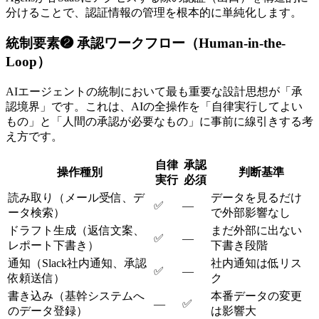
分けることで、認証情報の管理を根本的に単純化します。
統制要素❷ 承認ワークフロー（Human-in-the-
Loop）
AIエージェントの統制において最も重要な設計思想が「承
認境界」です。これは、AIの全操作を「自律実行してよい
もの」と「人間の承認が必要なもの」に事前に線引きする考
え方です。
自律
承認
操作種別
判断基準
実行
必須
読み取り（メール受信、デ
データを見るだけ
✅
—
ータ検索）
で外部影響なし
ドラフト生成（返信文案、
まだ外部に出ない
✅
—
レポート下書き）
下書き段階
通知（Slack社内通知、承認
社内通知は低リス
✅
—
依頼送信）
ク
書き込み（基幹システムへ
本番データの変更
—
✅
のデータ登録）
は影響大