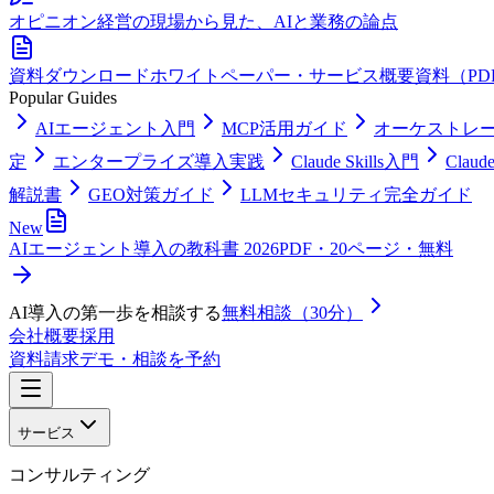
オピニオン
経営の現場から見た、AIと業務の論点
資料ダウンロード
ホワイトペーパー・サービス概要資料（PD
Popular Guides
AIエージェント入門
MCP活用ガイド
オーケストレ
定
エンタープライズ導入実践
Claude Skills入門
Clau
解説書
GEO対策ガイド
LLMセキュリティ完全ガイド
New
AIエージェント導入の教科書 2026
PDF・20ページ・無料
AI導入の第一歩を相談する
無料相談（30分）
会社概要
採用
資料請求
デモ・相談を予約
サービス
コンサルティング