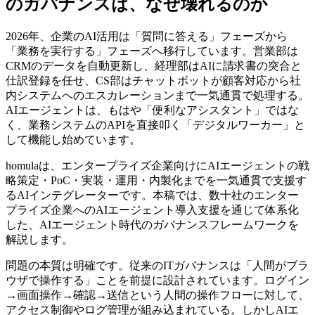
のガバナンスは、なぜ壊れるのか
2026年、企業のAI活用は「質問に答える」フェーズから
「業務を実行する」フェーズへ移行しています。営業部は
CRMのデータを自動更新し、経理部はAIに請求書の突合と
仕訳登録を任せ、CS部はチャットボットが顧客対応から社
内システムへのエスカレーションまで一気通貫で処理する。
AIエージェントは、もはや「便利なアシスタント」ではな
く、業務システムのAPIを直接叩く「デジタルワーカー」と
して機能し始めています。
homulaは、エンタープライズ企業向けにAIエージェントの戦
略策定・PoC・実装・運用・内製化までを一気通貫で支援す
るAIインテグレーターです。本稿では、数十社のエンター
プライズ企業へのAIエージェント導入支援を通じて体系化
した、AIエージェント時代のガバナンスフレームワークを
解説します。
問題の本質は明確です。従来のITガバナンスは「人間がブラ
ウザで操作する」ことを前提に設計されています。ログイン
→画面操作→確認→送信という人間の操作フローに対して、
アクセス制御やログ管理が組み込まれている。しかしAIエ