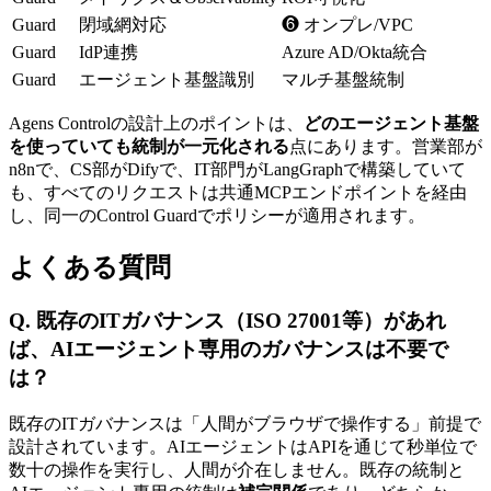
Guard
閉域網対応
❻ オンプレ/VPC
Guard
IdP連携
Azure AD/Okta統合
Guard
エージェント基盤識別
マルチ基盤統制
Agens Controlの設計上のポイントは、
どのエージェント基盤
を使っていても統制が一元化される
点にあります。営業部が
n8nで、CS部がDifyで、IT部門がLangGraphで構築していて
も、すべてのリクエストは共通MCPエンドポイントを経由
し、同一のControl Guardでポリシーが適用されます。
よくある質問
Q. 既存のITガバナンス（ISO 27001等）があれ
ば、AIエージェント専用のガバナンスは不要で
は？
既存のITガバナンスは「人間がブラウザで操作する」前提で
設計されています。AIエージェントはAPIを通じて秒単位で
数十の操作を実行し、人間が介在しません。既存の統制と