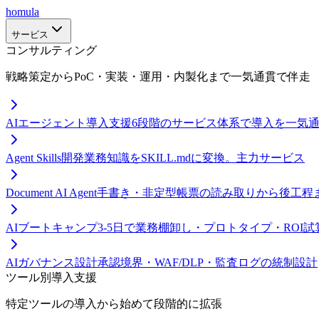
homula
サービス
コンサルティング
戦略策定からPoC・実装・運用・内製化まで一気通貫で伴走
AIエージェント導入支援
6段階のサービス体系で導入を一気
Agent Skills開発
業務知識をSKILL.mdに変換。主力サービス
Document AI Agent
手書き・非定型帳票の読み取りから後工程
AIブートキャンプ
3-5日で業務棚卸し・プロトタイプ・ROI試
AIガバナンス設計
承認境界・WAF/DLP・監査ログの統制設計
ツール別導入支援
特定ツールの導入から始めて段階的に拡張