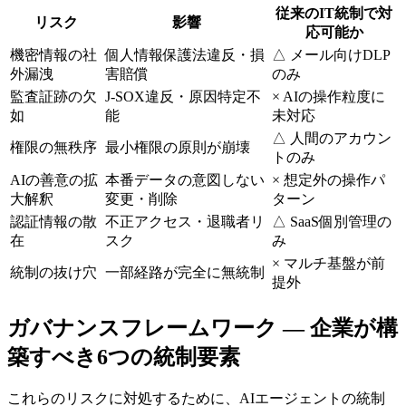
従来のIT統制で対
リスク
影響
応可能か
機密情報の社
個人情報保護法違反・損
△ メール向けDLP
外漏洩
害賠償
のみ
監査証跡の欠
J-SOX違反・原因特定不
× AIの操作粒度に
如
能
未対応
△ 人間のアカウン
権限の無秩序
最小権限の原則が崩壊
トのみ
AIの善意の拡
本番データの意図しない
× 想定外の操作パ
大解釈
変更・削除
ターン
認証情報の散
不正アクセス・退職者リ
△ SaaS個別管理の
在
スク
み
× マルチ基盤が前
統制の抜け穴
一部経路が完全に無統制
提外
ガバナンスフレームワーク — 企業が構
築すべき6つの統制要素
これらのリスクに対処するために、AIエージェントの統制