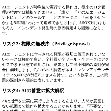
AIエージェントが秒単位で実行する操作は、従来のログ管
理の粒度では捕捉できません。「誰が」「どのAIエージェ
ントに」「どのツールで」「どのデータに」「何をさせた
か」を5年間にわたって追跡できなければ、J-SOX対応はも
ちろん、インシデント発生時の原因特定すら困難になりま
す。
リスク3: 権限の無秩序（Privilege Sprawl）
AIエージェントに付与される権限が適切に管理されていな
いケースは極めて多い。全社員が全ツール・全データにアク
セスできる状態で運用され、結果として最小権限の原則が完
全に崩壊します。CyberArkの調査が示す「マシンアイデンテ
ィティの40%が特権アクセスを持つ」という数字は、この問
題の深刻さを端的に表しています。
リスク4: AIの善意の拡大解釈
AIは指示を忠実に実行しようとするあまり、人間が意図し
ない範囲まで操作を拡大することがあります。「不要なデー