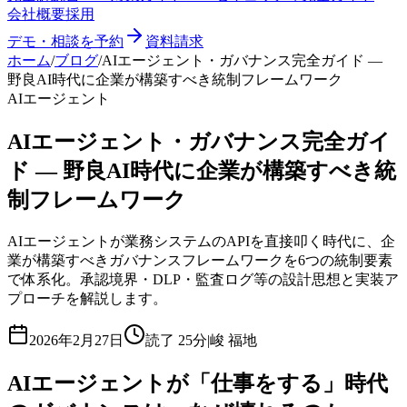
会社概要
採用
デモ・相談を予約
資料請求
ホーム
/
ブログ
/
AIエージェント・ガバナンス完全ガイド —
野良AI時代に企業が構築すべき統制フレームワーク
AIエージェント
AIエージェント・ガバナンス完全ガイ
ド — 野良AI時代に企業が構築すべき統
制フレームワーク
AIエージェントが業務システムのAPIを直接叩く時代に、企
業が構築すべきガバナンスフレームワークを6つの統制要素
で体系化。承認境界・DLP・監査ログ等の設計思想と実装ア
プローチを解説します。
2026年2月27日
読了
25分
|
峻 福地
AIエージェントが「仕事をする」時代