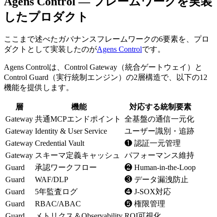
Agens Control — フレームワークを実装
したプロダクト
ここまで述べたガバナンスフレームワークの6要素を、プロ
ダクトとして実装したのが
Agens Control
です。
Agens Controlは、Control Gateway（統合ゲートウェイ）と
Control Guard（実行統制エンジン）の2層構造で、以下の12
機能を提供します。
層
機能
対応する統制要素
Gateway
共通MCPエンドポイント
全基盤の通信一元化
Gateway
Identity & User Service
ユーザー識別・追跡
Gateway
Credential Vault
❶ 認証一元管理
Gateway
スキーマ定義キャッシュ
パフォーマンス維持
Guard
承認ワークフロー
❷ Human-in-the-Loop
Guard
WAF/DLP
❸ データ漏洩防止
Guard
5年監査ログ
❹ J-SOX対応
Guard
RBAC/ABAC
❺ 権限管理
Guard
メトリクス＆Observability
ROI可視化