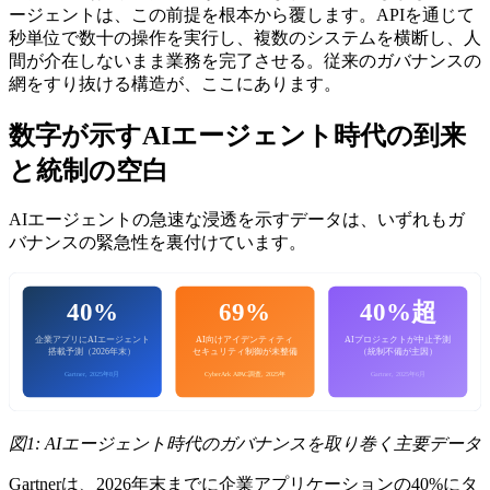
ージェントは、この前提を根本から覆します。APIを通じて
秒単位で数十の操作を実行し、複数のシステムを横断し、人
間が介在しないまま業務を完了させる。従来のガバナンスの
網をすり抜ける構造が、ここにあります。
数字が示すAIエージェント時代の到来
と統制の空白
AIエージェントの急速な浸透を示すデータは、いずれもガ
バナンスの緊急性を裏付けています。
40%
69%
40%超
企業アプリにAIエージェント
AI向けアイデンティティ
AIプロジェクトが中止予測
搭載予測（2026年末）
セキュリティ制御が未整備
（統制不備が主因）
Gartner, 2025年8月
CyberArk APAC調査, 2025年
Gartner, 2025年6月
図1: AIエージェント時代のガバナンスを取り巻く主要データ
Gartnerは、2026年末までに企業アプリケーションの40%にタ