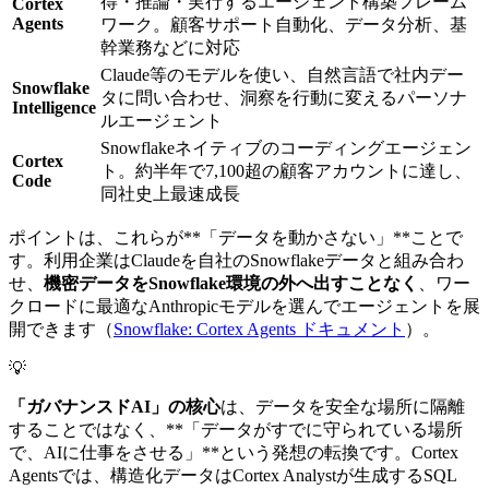
得・推論・実行するエージェント構築フレーム
Cortex
Agents
ワーク。顧客サポート自動化、データ分析、基
幹業務などに対応
Claude等のモデルを使い、自然言語で社内デー
Snowflake
タに問い合わせ、洞察を行動に変えるパーソナ
Intelligence
ルエージェント
Snowflakeネイティブのコーディングエージェン
Cortex
ト。約半年で7,100超の顧客アカウントに達し、
Code
同社史上最速成長
ポイントは、これらが**「データを動かさない」**ことで
す。利用企業はClaudeを自社のSnowflakeデータと組み合わ
せ、
機密データをSnowflake環境の外へ出すことなく
、ワー
クロードに最適なAnthropicモデルを選んでエージェントを展
開できます（
Snowflake: Cortex Agents ドキュメント
）。
💡
「ガバナンスドAI」の核心
は、データを安全な場所に隔離
することではなく、**「データがすでに守られている場所
で、AIに仕事をさせる」**という発想の転換です。Cortex
Agentsでは、構造化データはCortex Analystが生成するSQL