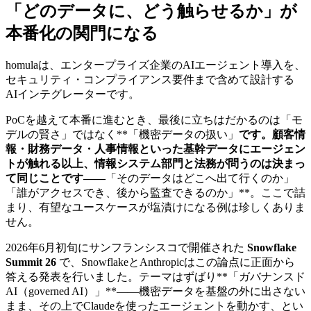
「どのデータに、どう触らせるか」が
本番化の関門になる
homulaは、エンタープライズ企業のAIエージェント導入を、
セキュリティ・コンプライアンス要件まで含めて設計する
AIインテグレーターです。
PoCを越えて本番に進むとき、最後に立ちはだかるのは「モ
デルの賢さ」ではなく**「機密データの扱い」
です。顧客情
報・財務データ・人事情報といった基幹データにエージェン
トが触れる以上、情報システム部門と法務が問うのは決まっ
て同じことです——
「そのデータはどこへ出て行くのか」
「誰がアクセスでき、後から監査できるのか」**。ここで詰
まり、有望なユースケースが塩漬けになる例は珍しくありま
せん。
2026年6月初旬にサンフランシスコで開催された
Snowflake
Summit 26
で、SnowflakeとAnthropicはこの論点に正面から
答える発表を行いました。テーマはずばり**「ガバナンスド
AI（governed AI）」**——機密データを基盤の外に出さない
まま、その上でClaudeを使ったエージェントを動かす、とい