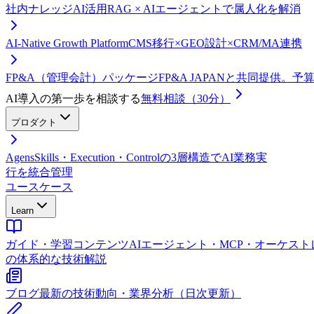
社内ナレッジAI活用
RAG × AIエージェントで属人化を解消
AI-Native Growth Platform
CMS移行×GEO設計×CRM/MA連携
FP&A（管理会計）パッケージ
FP&A JAPANと共同提供。
AI導入の第一歩を相談する
無料相談（30分）
プロダクト
Agens
Skills・Execution・Controlの3層構造でAI業務実
行を統合管理
ユースケース
Learn
ガイド・学習コンテンツ
AIエージェント・MCP・オーケス
の体系的な技術解説
ブログ
最新の技術動向・業界分析（日次更新）