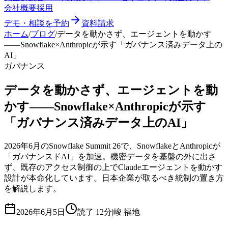
会社概要
採用
デモ・相談を予約
資料請求
ホーム
/
ブログ
/
データを動かさず、エージェントを動かす
——Snowflake×Anthropicが示す「ガバナンス済みデータ上の
AI」
ガバナンス
データを動かさず、エージェントを動
かす——Snowflake×Anthropicが示す
「ガバナンス済みデータ上のAI」
2026年6月のSnowflake Summit 26で、SnowflakeとAnthropicが
「ガバナンスドAI」を加速。機密データを基盤の外に出さ
ず、既存のアクセス制御の上でClaudeエージェントを動かす
設計が本命化しています。日本企業が取るべき統制の置き方
を解説します。
2026年6月5日
読了
12分
|
峻 福地