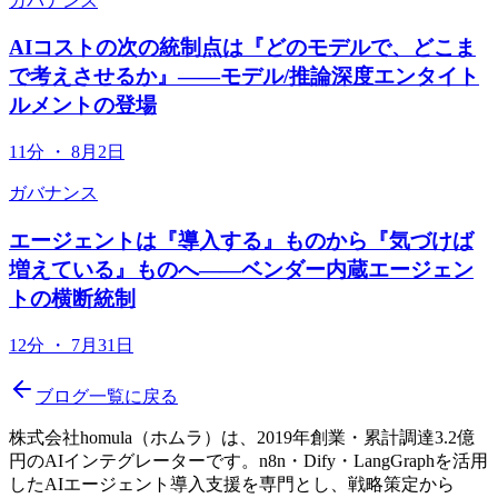
ガバナンス
AIコストの次の統制点は『どのモデルで、どこま
で考えさせるか』——モデル/推論深度エンタイト
ルメントの登場
11分
・
8月2日
ガバナンス
エージェントは『導入する』ものから『気づけば
増えている』ものへ——ベンダー内蔵エージェン
トの横断統制
12分
・
7月31日
ブログ一覧に戻る
株式会社homula（ホムラ）は、2019年創業・累計調達3.2億
円のAIインテグレーターです。n8n・Dify・LangGraphを活用
したAIエージェント導入支援を専門とし、戦略策定から