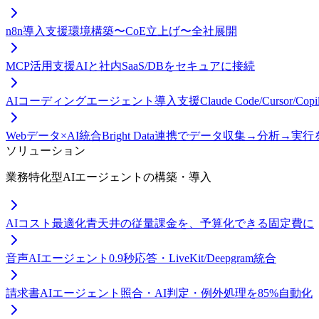
n8n導入支援
環境構築〜CoE立上げ〜全社展開
MCP活用支援
AIと社内SaaS/DBをセキュアに接続
AIコーディングエージェント導入支援
Claude Code/Curso
Webデータ×AI統合
Bright Data連携でデータ収集→分析→実
ソリューション
業務特化型AIエージェントの構築・導入
AIコスト最適化
青天井の従量課金を、予算化できる固定費に
音声AIエージェント
0.9秒応答・LiveKit/Deepgram統合
請求書AIエージェント
照合・AI判定・例外処理を85%自動化