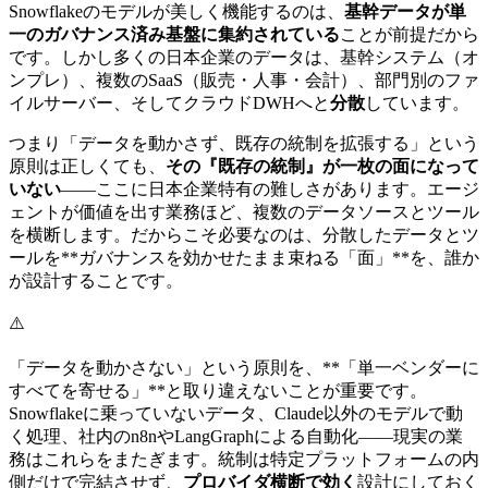
Snowflakeのモデルが美しく機能するのは、
基幹データが単
一のガバナンス済み基盤に集約されている
ことが前提だから
です。しかし多くの日本企業のデータは、基幹システム（オ
ンプレ）、複数のSaaS（販売・人事・会計）、部門別のファ
イルサーバー、そしてクラウドDWHへと
分散
しています。
つまり「データを動かさず、既存の統制を拡張する」という
原則は正しくても、
その『既存の統制』が一枚の面になって
いない
——ここに日本企業特有の難しさがあります。エージ
ェントが価値を出す業務ほど、複数のデータソースとツール
を横断します。だからこそ必要なのは、分散したデータとツ
ールを**ガバナンスを効かせたまま束ねる「面」**を、誰か
が設計することです。
⚠️
「データを動かさない」という原則を、**「単一ベンダーに
すべてを寄せる」**と取り違えないことが重要です。
Snowflakeに乗っていないデータ、Claude以外のモデルで動
く処理、社内のn8nやLangGraphによる自動化——現実の業
務はこれらをまたぎます。統制は特定プラットフォームの内
側だけで完結させず、
プロバイダ横断で効く
設計にしておく