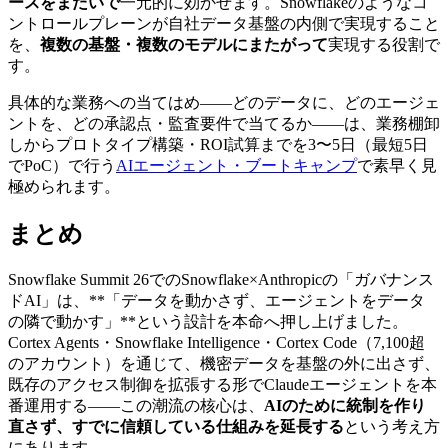
ースをまたいで
一元的に効かせます。Snowflakeのようなコ
ントロールプレーンが自社データ基盤の内側で実現すること
を、
複数の基盤・複数のモデルにまたがって
実現する役割で
す。
具体的な業務への当てはめ——どのデータに、どのエージェ
ントを、どの承認点・監査要件で当てるか——は、業務棚卸
しからプロトタイプ構築・ROI試算までを3〜5日（最短5日
でPoC）で行う
AIエージェント・ブートキャンプ
で素早く見
極められます。
まとめ
Snowflake Summit 26でのSnowflake×Anthropicの「ガバナンス
ドAI」は、**「データを動かさず、エージェントをデータ
の隣で動かす」**という設計を本命へ押し上げました。
Cortex Agents・Snowflake Intelligence・Cortex Code（7,100超
のアカウント）を通じて、機密データを基盤の外に出さず、
既存のアクセス制御を拡張する形でClaudeエージェントを本
番運用する——この潮流の核心は、
AIのために統制を作り
直さず、すでに信頼している仕組みを延長する
という考え方
にあります。