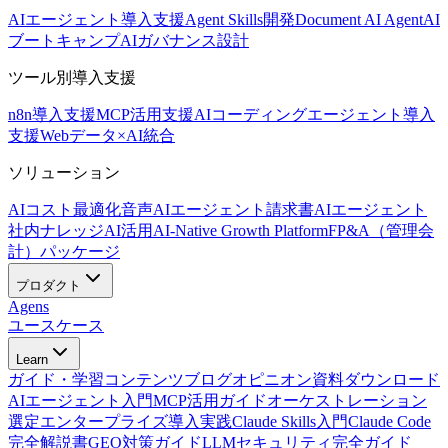
AIエージェント導入支援
Agent Skills開発
Document AI Agent
AI
ブートキャンプ
AIガバナンス設計
ツール別導入支援
n8n導入支援
MCP活用支援
AIコーディングエージェント導入
支援
Webデータ×AI統合
ソリューション
AIコスト最適化
音声AIエージェント
請求書AIエージェント
社内ナレッジAI活用
AI-Native Growth Platform
FP&A（管理会
計）パッケージ
プロダクト
Agens
ユースケース
Learn
ガイド・学習コンテンツ
ブログ
オピニオン
資料ダウンロード
AIエージェント入門
MCP活用ガイド
オーケストレーション
選定
エンタープライズ導入実践
Claude Skills入門
Claude Code
完全解説書
GEO対策ガイド
LLMセキュリティ完全ガイド