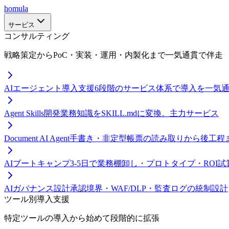
homula
サービス
コンサルティング
戦略策定からPoC・実装・運用・内製化まで一気通貫で伴走
AIエージェント導入支援
6段階のサービス体系で導入を一気
Agent Skills開発
業務知識をSKILL.mdに変換。主力サービス
Document AI Agent
手書き・非定型帳票の読み取りから後工程
AIブートキャンプ
3-5日で業務棚卸し・プロトタイプ・ROI試
AIガバナンス設計
承認境界・WAF/DLP・監査ログの統制設計
ツール別導入支援
特定ツールの導入から始めて段階的に拡張