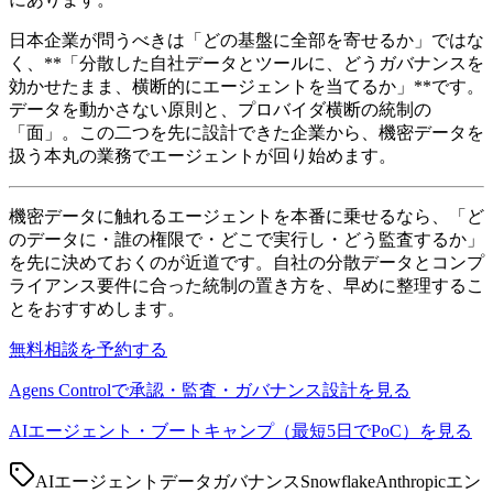
日本企業が問うべきは「どの基盤に全部を寄せるか」ではな
く、**「分散した自社データとツールに、どうガバナンスを
効かせたまま、横断的にエージェントを当てるか」**です。
データを動かさない原則と、プロバイダ横断の統制の
「面」。この二つを先に設計できた企業から、機密データを
扱う本丸の業務でエージェントが回り始めます。
機密データに触れるエージェントを本番に乗せるなら、「ど
のデータに・誰の権限で・どこで実行し・どう監査するか」
を先に決めておくのが近道です。自社の分散データとコンプ
ライアンス要件に合った統制の置き方を、早めに整理するこ
とをおすすめします。
無料相談を予約する
Agens Controlで承認・監査・ガバナンス設計を見る
AIエージェント・ブートキャンプ（最短5日でPoC）を見る
AIエージェント
データガバナンス
Snowflake
Anthropic
エン