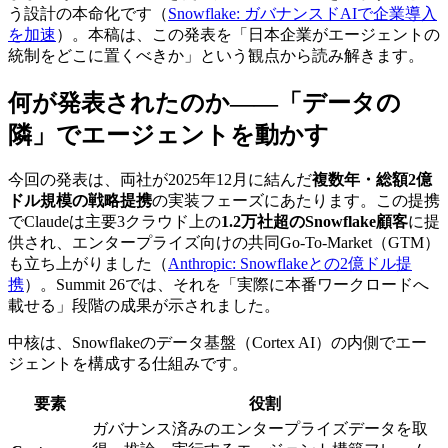
う設計の本命化です（
Snowflake: ガバナンスドAIで企業導入
を加速
）。本稿は、この発表を「日本企業がエージェントの
統制をどこに置くべきか」という観点から読み解きます。
何が発表されたのか——「データの
隣」でエージェントを動かす
今回の発表は、両社が2025年12月に結んだ
複数年・総額2億
ドル規模の戦略提携
の実装フェーズにあたります。この提携
でClaudeは主要3クラウド上の
1.2万社超のSnowflake顧客
に提
供され、エンタープライズ向けの共同Go-To-Market（GTM）
も立ち上がりました（
Anthropic: Snowflakeとの2億ドル提
携
）。Summit 26では、それを「実際に本番ワークロードへ
載せる」段階の成果が示されました。
中核は、Snowflakeのデータ基盤（Cortex AI）の内側でエー
ジェントを構成する仕組みです。
要素
役割
ガバナンス済みのエンタープライズデータを取