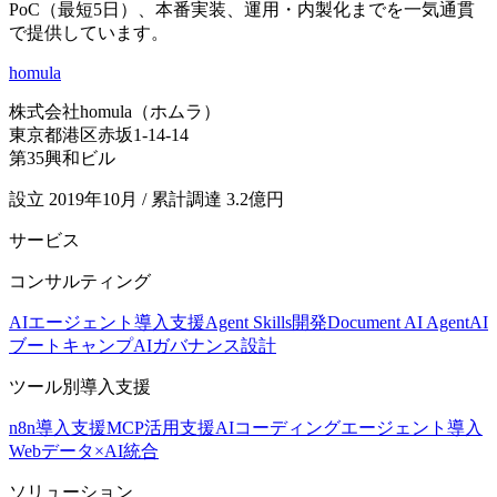
PoC（最短5日）、本番実装、運用・内製化までを一気通貫
で提供しています。
homula
株式会社homula（ホムラ）
東京都港区赤坂1-14-14
第35興和ビル
設立 2019年10月 / 累計調達 3.2億円
サービス
コンサルティング
AIエージェント導入支援
Agent Skills開発
Document AI Agent
AI
ブートキャンプ
AIガバナンス設計
ツール別導入支援
n8n導入支援
MCP活用支援
AIコーディングエージェント導入
Webデータ×AI統合
ソリューション