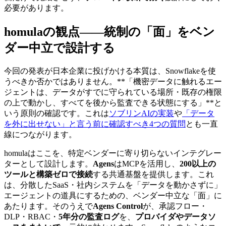
必要があります。
homulaの観点——統制の「面」をベン
ダー中立で設計する
今回の発表が日本企業に投げかける本質は、Snowflakeを使
うべきか否かではありません。**「機密データに触れるエー
ジェントは、データがすでに守られている場所・既存の権限
の上で動かし、すべてを後から監査できる状態にする」**と
いう原則の確認です。これは
ソブリンAIの実装
や
「データ
を外に出せない」と言う前に確認すべき4つの質問
とも一直
線につながります。
homulaはここを、特定ベンダーに寄り切らないインテグレー
ターとして設計します。
Agens
はMCPを活用し、
200以上の
ツールと構築ゼロで接続
する共通基盤を提供します。これ
は、分散したSaaS・社内システムを「データを動かさずに」
エージェントの道具にするための、ベンダー中立な「面」に
あたります。そのうえで
Agens Control
が、承認フロー・
DLP・RBAC・
5年分の監査ログ
を、
プロバイダやデータソ