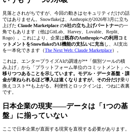
見落とされがちですが、今回の動きはセキュリティだけの話
ではありません。Snowflakeは、Anthropicが2026年3月に立ち
上げた
Claude Marketplace
の
6社の立ち上げパートナー
の一
角でもあります（他はGitLab、Harvey、Lovable、Replit、
Rogo）。これにより、企業は
既存のAnthropicへの利用コミ
ットメントをSnowflakeのAI機能の支払いに充当
し、AI支出
を一本化できます（
The Next Web: Claude Marketplace
）。
これは、エンタープライズAIの調達が**「個別ツールの積
み上げ」から「プラットフォーム単位のコミットメント」へ
移りつつあることを示しています。モデル・データ基盤・課
金が束ねられるほど導入は速くなりますが、その分だけ
乗り
換えコスト**も上がる。利便性とロックインは、つねに表裏
です。
日本企業の現実——データは「1つの基
盤」に揃っていない
ここで日本企業が直面する現実を直視する必要があります。