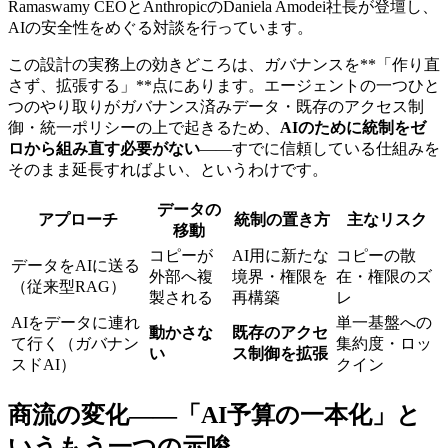
Ramaswamy CEOとAnthropicのDaniela Amodei社長が登壇し、
AIの安全性をめぐる対談を行っています。
この設計の実務上の効きどころは、ガバナンスを**「作り直
さず、拡張する」**点にあります。エージェントの一つひと
つのやり取りがガバナンス済みデータ・既存のアクセス制
御・統一ポリシーの上で起きるため、
AIのために統制をゼ
ロから組み直す必要がない
——すでに信頼している仕組みを
そのまま延長すればよい、というわけです。
データの
アプローチ
統制の置き方
主なリスク
移動
コピーが
AI用に新たな
コピーの散
データをAIに送る
外部へ複
境界・権限を
在・権限のズ
（従来型RAG）
製される
再構築
レ
AIをデータに連れ
単一基盤への
動かさな
既存のアクセ
て行く（ガバナン
集約度・ロッ
い
ス制御を拡張
スドAI）
クイン
商流の変化——「AI予算の一本化」と
いうもう一つの示唆