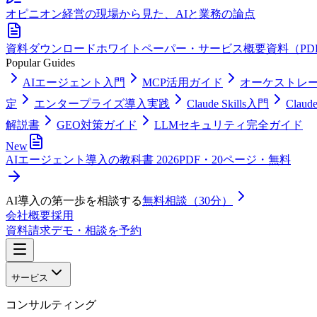
オピニオン
経営の現場から見た、AIと業務の論点
資料ダウンロード
ホワイトペーパー・サービス概要資料（PD
Popular Guides
AIエージェント入門
MCP活用ガイド
オーケストレ
定
エンタープライズ導入実践
Claude Skills入門
Clau
解説書
GEO対策ガイド
LLMセキュリティ完全ガイド
New
AIエージェント導入の教科書 2026
PDF・20ページ・無料
AI導入の第一歩を相談する
無料相談（30分）
会社概要
採用
資料請求
デモ・相談を予約
サービス
コンサルティング