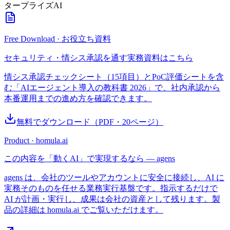
タープライズAI
Free Download · お役立ち資料
セキュリティ・情シス承認を通す実務資料はこちら
情シス承認チェックシート（15項目）とPoC評価シートを含
む「AIエージェント導入の教科書 2026」で、社内承認から
本番運用までの進め方を確認できます。
無料でダウンロード
（PDF・
20
ページ）
Product · homula.ai
この内容を「動くAI」で実現するなら — agens
agens は、会社のツールやアカウントに安全に接続し、AI に
実務そのものを任せる業務実行基盤です。指示するだけで
AI が計画・実行し、成果は会社の資産として残ります。製
品の詳細は homula.ai でご覧いただけます。