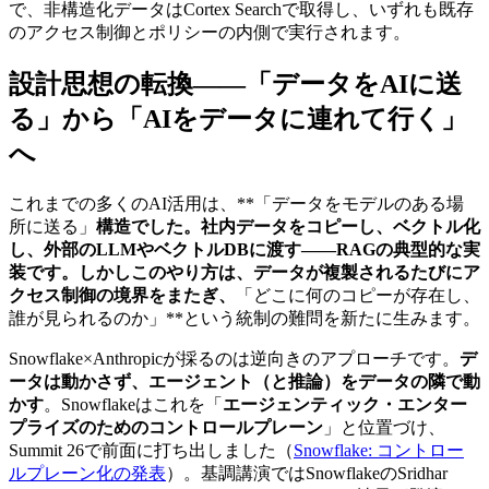
で、非構造化データはCortex Searchで取得し、いずれも既存
のアクセス制御とポリシーの内側で実行されます。
設計思想の転換——「データをAIに送
る」から「AIをデータに連れて行く」
へ
これまでの多くのAI活用は、**「データをモデルのある場
所に送る」
構造でした。社内データをコピーし、ベクトル化
し、外部のLLMやベクトルDBに渡す——RAGの典型的な実
装です。しかしこのやり方は、データが複製されるたびにア
クセス制御の境界をまたぎ、
「どこに何のコピーが存在し、
誰が見られるのか」**という統制の難問を新たに生みます。
Snowflake×Anthropicが採るのは逆向きのアプローチです。
デ
ータは動かさず、エージェント（と推論）をデータの隣で動
かす
。Snowflakeはこれを「
エージェンティック・エンター
プライズのためのコントロールプレーン
」と位置づけ、
Summit 26で前面に打ち出しました（
Snowflake: コントロー
ルプレーン化の発表
）。基調講演ではSnowflakeのSridhar