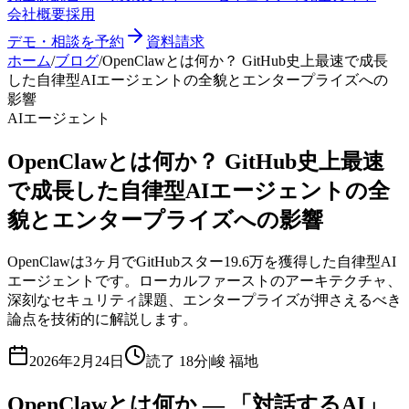
会社概要
採用
デモ・相談を予約
資料請求
ホーム
/
ブログ
/
OpenClawとは何か？ GitHub史上最速で成長
した自律型AIエージェントの全貌とエンタープライズへの
影響
AIエージェント
OpenClawとは何か？ GitHub史上最速
で成長した自律型AIエージェントの全
貌とエンタープライズへの影響
OpenClawは3ヶ月でGitHubスター19.6万を獲得した自律型AI
エージェントです。ローカルファーストのアーキテクチャ、
深刻なセキュリティ課題、エンタープライズが押さえるべき
論点を技術的に解説します。
2026年2月24日
読了
18分
|
峻 福地
OpenClawとは何か — 「対話するAI」