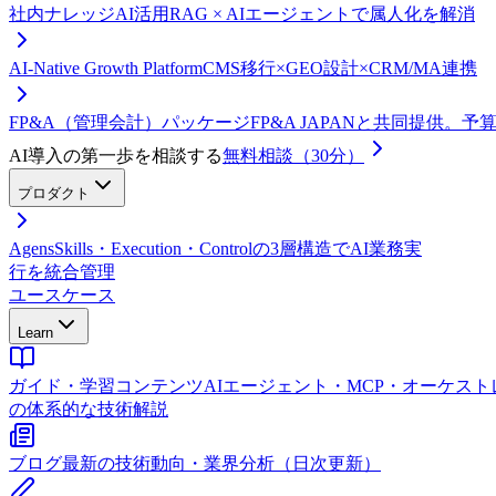
社内ナレッジAI活用
RAG × AIエージェントで属人化を解消
AI-Native Growth Platform
CMS移行×GEO設計×CRM/MA連携
FP&A（管理会計）パッケージ
FP&A JAPANと共同提供。
AI導入の第一歩を相談する
無料相談（30分）
プロダクト
Agens
Skills・Execution・Controlの3層構造でAI業務実
行を統合管理
ユースケース
Learn
ガイド・学習コンテンツ
AIエージェント・MCP・オーケス
の体系的な技術解説
ブログ
最新の技術動向・業界分析（日次更新）