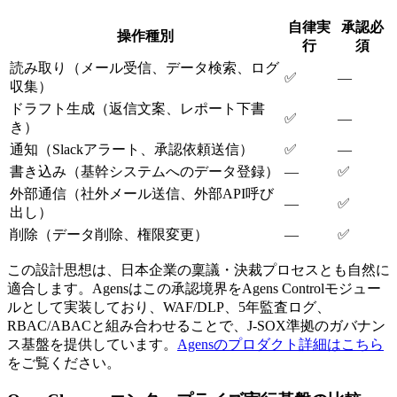
自律実
承認必
操作種別
行
須
読み取り（メール受信、データ検索、ログ
✅
—
収集）
ドラフト生成（返信文案、レポート下書
✅
—
き）
通知（Slackアラート、承認依頼送信）
✅
—
書き込み（基幹システムへのデータ登録）
—
✅
外部通信（社外メール送信、外部API呼び
—
✅
出し）
削除（データ削除、権限変更）
—
✅
この設計思想は、日本企業の稟議・決裁プロセスとも自然に
適合します。Agensはこの承認境界をAgens Controlモジュー
ルとして実装しており、WAF/DLP、5年監査ログ、
RBAC/ABACと組み合わせることで、J-SOX準拠のガバナン
ス基盤を提供しています。
Agensのプロダクト詳細はこちら
をご覧ください。