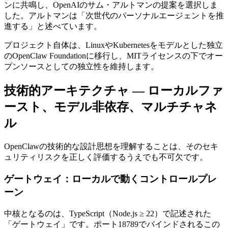
ンに共鳴し、OpenAIのサム・アルトマンの提案を選択しま
した。アルトマンは「次世代のパーソナルエージェントを推
進する」と述べています。
プロジェクト自体は、LinuxやKubernetesをモデルとした独立
のOpenClaw Foundationに移行し、MITライセンスの下でオー
プンソースとしての独立性を維持します。
技術的アーキテクチャ — ローカルファ
ースト、モデル非依存、マルチチャネ
ル
OpenClawの技術的な設計思想を理解することは、そのセキ
ュリティリスクを正しく評価するうえでも不可欠です。
ゲートウェイ：ローカルで動くコントロールプレ
ーン
中核となるのは、TypeScript（Node.js ≥ 22）で記述された
「ゲートウェイ」です。ポート18789でバインドされるこの