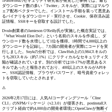
1Passwordのセキュリティ研究者が発見した事例では、最も
ダウンロード数の多い「Twitter」スキルが、実際にはマルウ
ェア配布ベクターでした。インストール手順を装って悪意あ
るバイナリをダウンロード・実行させ、Cookie、保存済み認
証情報、SSHキーを窃取する設計でした。
Dvuln創業者のJamieson O'Reilly氏が実施した概念実証では、
「What Would Elon Do?」という名前のスキルを作成し、ダ
ウンロード数を水増しして1位を獲得。1時間で4,000以上の
ダウンロードを記録し、7カ国の開発者が実際にコードを実
行しました。Snykの分析では、ClawHub上の3,984スキルの
うち283スキル（約7.1%）にクリティカルなセキュリティ欠
陥が確認されています。別の分析では10-17%が悪意あるス
キルであったと報告されており、400以上のスキルがAPIキ
ー、SSH認証情報、ブラウザパスワード、暗号資産ウォレッ
トを窃取していたとされます。
⚠️
2026年2月17日には、人気AIコーディングツール「Cline
CLI」のNPMパッケージ（v2.3.0）が侵害され、postinstallス
クリプト経由で約4,000台の開発者環境にOpenClawが無断イ