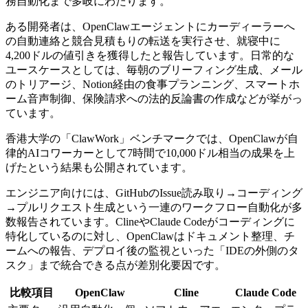
務自動化まで多岐にわたります。
ある開発者は、OpenClawエージェントにカーディーラーへ
の自動連絡と競合見積もりの転送を実行させ、就寝中に
4,200ドルの値引きを獲得したと報告しています。日常的な
ユースケースとしては、毎朝のブリーフィング生成、メール
のトリアージ、Notion経由の食事プランニング、スマートホ
ーム音声制御、保険請求への法的反論書の作成などが挙がっ
ています。
香港大学の「ClawWork」ベンチマークでは、OpenClawが自
律的AIコワーカーとして7時間で10,000ドル相当の成果を上
げたという結果も公開されています。
エンジニア向けには、GitHubのIssue読み取り→コーディング
→プルリクエスト生成という一連のワークフロー自動化が多
数報告されています。ClineやClaude Codeがコーディングに
特化しているのに対し、OpenClawはドキュメント整理、チ
ームへの報告、デプロイ後の監視といった「IDEの外側のタ
スク」まで統合できる点が差別化要因です。
比較項目
OpenClaw
Cline
Claude Code