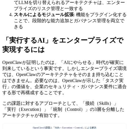
てLLMを切り替えられるアーキテクチャは、エンター
プライズのリスク管理と一致する
スキルによるモジュール拡張
: 機能をプラグイン化する
ことで、段階的な能力追加とガバナンス管理を両立で
きる
「実行するAI」をエンタープライズで
実現するには
OpenClawが証明したのは、「AIにやらせる」時代が確実に
到来しているという事実です。しかしエンタープライズ環境
では、OpenClawのアーキテクチャをそのまま持ち込むこと
はできません。必要なのは、OpenClawが示した「タスク実
行」の価値を、企業のセキュリティ・ガバナンス要件に適合
する形で再構成することです。
この課題に対するアプローチとして、「接続（Skills）」
「実行（Execution）」「統制（Control）」の3層を分離した
アーキテクチャが有効です。
OpenClawの課題と「Skills × Execution × Control」による解決