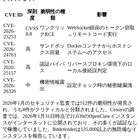
深刻
脆弱性の種
影響
CVE ID
度
類
CVE-
ワンクリッ
WebSocket経由のトークン窃取
CVSS
2026-
8.8
クRCE
→リモートコード実行
25253
CVE-
サンドボッ
Dockerコンテナからホストシ
高
2026-
クス回避
ステムへのアクセス
24763
CVE-
認証バイパ
リバースプロキシ環境下のロ
高
2026-
ス
ーカル接続誤判定
25157
CVE-
機密情報露
中
設定チェック時の秘密鍵漏洩
2026-
出
26326
2026年1月のセキュリティ監査では512件の脆弱性が発見さ
れ、うち8件がクリティカルと分類されました。Censysの調
査では、2026年1月31日時点で21,639のOpenClawインスタン
スがインターネットに公開されており、その多くが認証なし
で稼働していました。Bitdefenderは135,000以上の無防備なイ
ンスタンスを報告しています。