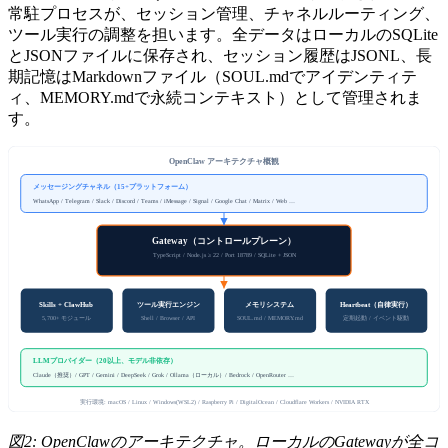
常駐プロセスが、セッション管理、チャネルルーティング、
ツール実行の調整を担います。全データはローカルのSQLite
とJSONファイルに保存され、セッション履歴はJSONL、長
期記憶はMarkdownファイル（SOUL.mdでアイデンティテ
ィ、MEMORY.mdで永続コンテキスト）として管理されま
す。
OpenClaw アーキテクチャ概観
メッセージングチャネル（15+プラットフォーム）
WhatsApp / Telegram / Slack / Discord / Teams / iMessage / Signal / Google Chat / Matrix / Web …
Gateway（コントロールプレーン）
TypeScript / Node.js ≥ 22 / Port 18789 / SQLite + JSON
ツール実行エンジン
Heartbeat（自律実行）
Skills + ClawHub
メモリシステム
定期起動 / イベント駆動
5,700+ モジュール
Shell / Browser / API
SOUL.md / MEMORY.md
LLMプロバイダー（20以上、モデル非依存）
Claude（推奨）/ GPT / Gemini / DeepSeek / Grok / Ollama（ローカル）/ Bedrock / OpenRouter …
実行環境: macOS / Linux / Windows(WSL2) / Raspberry Pi / DigitalOcean / Cloudflare Workers / NVIDIA RTX
図2: OpenClawのアーキテクチャ。ローカルのGatewayが全コ