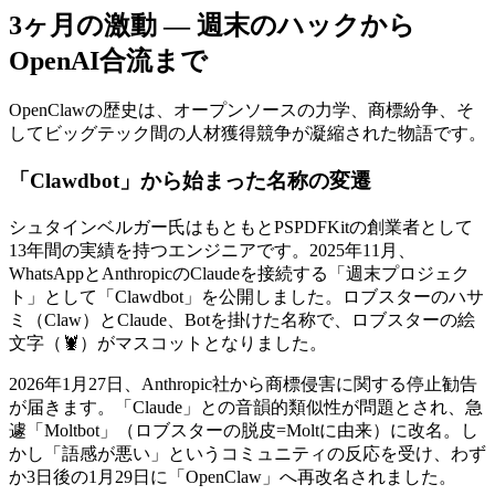
3ヶ月の激動 — 週末のハックから
OpenAI合流まで
OpenClawの歴史は、オープンソースの力学、商標紛争、そ
してビッグテック間の人材獲得競争が凝縮された物語です。
「Clawdbot」から始まった名称の変遷
シュタインベルガー氏はもともとPSPDFKitの創業者として
13年間の実績を持つエンジニアです。2025年11月、
WhatsAppとAnthropicのClaudeを接続する「週末プロジェク
ト」として「Clawdbot」を公開しました。ロブスターのハサ
ミ（Claw）とClaude、Botを掛けた名称で、ロブスターの絵
文字（🦞）がマスコットとなりました。
2026年1月27日、Anthropic社から商標侵害に関する停止勧告
が届きます。「Claude」との音韻的類似性が問題とされ、急
遽「Moltbot」（ロブスターの脱皮=Moltに由来）に改名。し
かし「語感が悪い」というコミュニティの反応を受け、わず
か3日後の1月29日に「OpenClaw」へ再改名されました。