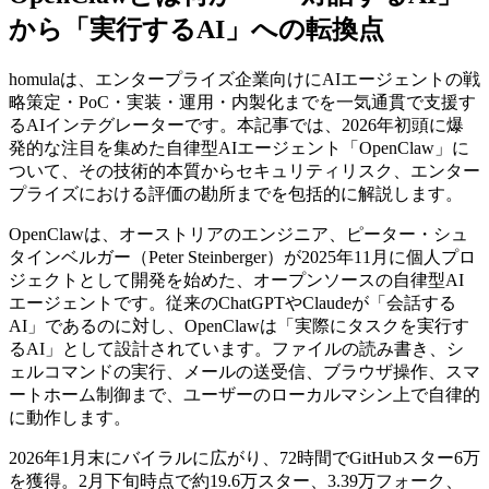
から「実行するAI」への転換点
homulaは、エンタープライズ企業向けにAIエージェントの戦
略策定・PoC・実装・運用・内製化までを一気通貫で支援す
るAIインテグレーターです。本記事では、2026年初頭に爆
発的な注目を集めた自律型AIエージェント「OpenClaw」に
ついて、その技術的本質からセキュリティリスク、エンター
プライズにおける評価の勘所までを包括的に解説します。
OpenClawは、オーストリアのエンジニア、ピーター・シュ
タインベルガー（Peter Steinberger）が2025年11月に個人プロ
ジェクトとして開発を始めた、オープンソースの自律型AI
エージェントです。従来のChatGPTやClaudeが「会話する
AI」であるのに対し、OpenClawは「実際にタスクを実行す
るAI」として設計されています。ファイルの読み書き、シ
ェルコマンドの実行、メールの送受信、ブラウザ操作、スマ
ートホーム制御まで、ユーザーのローカルマシン上で自律的
に動作します。
2026年1月末にバイラルに広がり、72時間でGitHubスター6万
を獲得。2月下旬時点で約19.6万スター、3.39万フォーク、