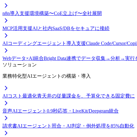
n8n導入支援
環境構築〜CoE立上げ〜全社展開
MCP活用支援
AIと社内SaaS/DBをセキュアに接続
AIコーディングエージェント導入支援
Claude Code/Curso
Webデータ×AI統合
Bright Data連携でデータ収集→分析→実
ソリューション
業務特化型AIエージェントの構築・導入
AIコスト最適化
青天井の従量課金を、予算化できる固定費に
音声AIエージェント
0.9秒応答・LiveKit/Deepgram統合
請求書AIエージェント
照合・AI判定・例外処理を85%自動化