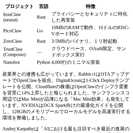
プロジェクト
言語
特徴
プライバシーとセキュリティに特化
IronClaw
Rust
(nearai)
した再実装
10MBのRAMで動作、10ドルのRISC-
PicoClaw
Go
Vボード対応
ZeroClaw
Rust
3-5MBのバイナリ、ミリ秒起動
クラウドベース、OAuth限定、サン
TrustClaw
—
(Composio)
ドボックス実行
Nanobot
Python
4,000行のミニマル実装
産業界との連携も広がっています。Rabbit r1はOTAアップデ
ートでOpenClawを統合。DigitalOceanは1-Click Deployテンプ
レートを公開。Cloudflareの株価はOpenClawのインフラ需要
を背景に14%上昇したと報じられました。サンフランシスコ
周辺ではMac Miniが品薄になる「Mac Mini効果」も発生して
います。NVIDIAはDGX Spark向けの最適化ガイドを公開
し、128GBのメモリプールでローカルモデルを高速実行する
環境を整備しました。
Andrej Karpathyは「AIにおける最も注目すべき最近の進展の