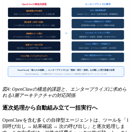
OpenClawの構造的課題
エンタープライズの要件
Skills: 認証情報金庫
認証情報の平文保存
設定ファイルにAPIキー・OAuthトークンを直接記載
OAuthトークン・APIキーを暗号化保管。閉域網対応
Execution: 自動組み立て一括実行
逐次処理（1回ずつ往復）
ツール呼び出しのたびにLLM往復→高コスト・低速
処理時間93%削減、トークン消費90%削減
→
Execution: サンドボックス実行
無制限のコード実行
ローカルPC上で承認なしにシェル実行・ファイル操作
隔離環境で一括処理。閉域網・VPC内デプロイ
Control: 承認WF + 5年監査ログ
監査ログ・RBAC不在
誰が何をしたか追跡不可能。J-SOX対応不可
RBAC/ABAC、エージェントID管理、J-SOX対応
Skills: 検証済みMCPサーバーのみ
スキル汚染（7-17%がマルウェア）
未検証のコミュニティスキルがフル権限で実行
共通MCPゲートウェイで全接続を一元管理
OpenClawは「個人のAI秘書」。エンタープライズには「接続 × 実行 × 統制」を分離した実行基盤が必要
homulaのAgensは、この3層をSkills × Execution × Controlとして統合的に提供するプラットフォームです
図4: OpenClawの構造的課題と、エンタープライズに求めら
れる3層アーキテクチャの対応関係
逐次処理から自動組み立て一括実行へ
OpenClawを含む多くの自律型エージェントは、ツールを「1
回呼び出し → 結果確認 → 次の呼び出し」と逐次処理しま