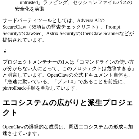
「untrusted」ラッピング、セッションファイルパスの
安全化を実装
サードパーティツールとしては、Adversa AIの
SecureClaw（55項目の監査チェックリスト）、Prompt
SecurityのClawSec、Astrix SecurityのOpenClaw Scannerなどが
提供されています。
💡
プロジェクトメンテナーの1人は「コマンドラインの使い方
が分からない人にとって、このプロジェクトは危険すぎる」
と明言しています。OpenClawの公式ドキュメント自体も、
「急速に動いている」「プレ1.0」であることを前提に、
pin/rollback手順を明記しています。
エコシステムの広がりと派生プロジェ
クト
OpenClawの爆発的な成長は、周辺エコシステムの形成も加
速させています。