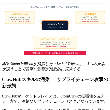
OpenClawセキュリティ脅威マップ — 「致死的三要素」
⚠ 信頼できない入力
⚠ 外部通信能力
Shell実行 / HTTP通信
WhatsApp / Telegram / メール
Web検索結果 / スキル内容
メッセージ送信 / API呼出
→ プロンプトインジェクション
→ データ窃取（Exfiltration）
OpenClaw Agent
ローカルマシン上で稼働
⚠ プライベートデータへのアクセス
ファイルシステム / ブラウザ / メール / カレンダー
SSH鍵 / APIキー / OAuthトークン / パスワード
→ 認証情報の窃取・システム制御
3要素が揃うことで、単一の攻撃が全アクセス権に波及する
図3: Simon Willisonが指摘した「Lethal Trifecta」。3つの要素
が揃うことで攻撃の影響が指数的に拡大する
ClawHubスキルの汚染 — サプライチェーン攻撃の
新形態
ClawHubマーケットプレイスは、OpenClawの拡張性を支え
る一方で、深刻なサプライチェーンリスクとなっています。