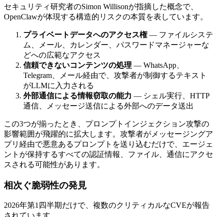
セキュリティ研究者のSimon Willisonが指摘した概念で、
OpenClawが体現する構造的リスクの本質を表しています。
プライベートデータへのアクセス権
— ファイルシステ
ム、メール、カレンダー、パスワードマネージャーな
どへの広範なアクセス
信頼できないコンテンツの処理
— WhatsApp、
Telegram、メール経由で、攻撃者が制御するテキスト
がLLMに入力される
外部通信による情報窃取の能力
— シェル実行、HTTP
通信、メッセージ送信による外部へのデータ送出
この3つが揃ったとき、プロンプトインジェクション攻撃の
影響範囲が飛躍的に拡大します。攻撃者がメッセージングア
プリ経由で悪意あるプロンプトを送り込むだけで、エージェ
ントが保持するすべての認証情報、ファイル、通信にアクセ
スされる可能性があります。
相次ぐ脆弱性の発見
2026年第1四半期だけで、複数のクリティカルなCVEが報告
されています。