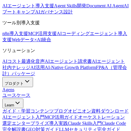
AIエージェント導入支援
Agent Skills開発
Document AI Agent
AI
ブートキャンプ
AIガバナンス設計
ツール別導入支援
n8n導入支援
MCP活用支援
AIコーディングエージェント導入
支援
Webデータ×AI統合
ソリューション
AIコスト最適化
音声AIエージェント
請求書AIエージェント
社内ナレッジAI活用
AI-Native Growth Platform
FP&A（管理会
計）パッケージ
プロダクト
Agens
ユースケース
Learn
ガイド・学習コンテンツ
ブログ
オピニオン
資料ダウンロード
AIエージェント入門
MCP活用ガイド
オーケストレーション
選定
エンタープライズ導入実践
Claude Skills入門
Claude Code
完全解説書
GEO対策ガイド
LLMセキュリティ完全ガイド