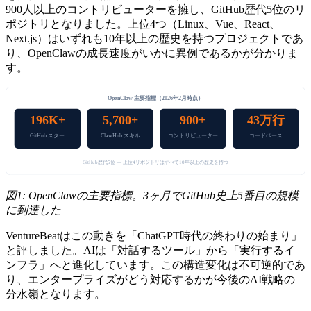
900人以上のコントリビューターを擁し、GitHub歴代5位のリ
ポジトリとなりました。上位4つ（Linux、Vue、React、
Next.js）はいずれも10年以上の歴史を持つプロジェクトであ
り、OpenClawの成長速度がいかに異例であるかが分かりま
す。
OpenClaw 主要指標（2026年2月時点）
196K+
5,700+
900+
43万行
GitHub スター
ClawHub スキル
コントリビューター
コードベース
GitHub歴代5位 — 上位4リポジトリはすべて10年以上の歴史を持つ
図1: OpenClawの主要指標。3ヶ月でGitHub史上5番目の規模
に到達した
VentureBeatはこの動きを「ChatGPT時代の終わりの始まり」
と評しました。AIは「対話するツール」から「実行するイ
ンフラ」へと進化しています。この構造変化は不可逆的であ
り、エンタープライズがどう対応するかが今後のAI戦略の
分水嶺となります。