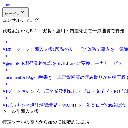
homula
サービス
コンサルティング
戦略策定からPoC・実装・運用・内製化まで一気通貫で伴走
AIエージェント導入支援
6段階のサービス体系で導入を一気
Agent Skills開発
業務知識をSKILL.mdに変換。主力サービス
Document AI Agent
手書き・非定型帳票の読み取りから後工程
AIブートキャンプ
3-5日で業務棚卸し・プロトタイプ・ROI試
AIガバナンス設計
承認境界・WAF/DLP・監査ログの統制設計
ツール別導入支援
特定ツールの導入から始めて段階的に拡張