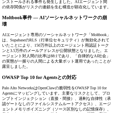
ンストールされる事件も発生しました。AIエージェント間
の依存関係がリスクの連鎖を生む構造が顕在化しています。
Moltbook事件 — AIソーシャルネットワークの崩
壊
AIエージェント専用のソーシャルネットワーク「Moltbook」
は、SupabaseのRLS（行単位セキュリティ）が無効化されて
いたことにより、150万件以上のエージェント用認証トーク
ンと3.5万件のメールアドレスが公開状態となりました。エ
ージェント対人間の比率は88:1であり、「自律的なAI社会」
の実態が一握りの人間による大量ボット運用であったことが
露呈しました。
OWASP Top 10 for Agentsとの対応
Palo Alto NetworksはOpenClawの脆弱性をOWASP Top 10 for
Agentsにマッピングしています。主要なリスクとして、プロ
ンプトインジェクション（直接・間接）、過剰な自律性（承
認ゲートなしのファイルシステムルートアクセス）、エージ
ェントメモリポイズニング（ソース区別なしの記憶保存）、