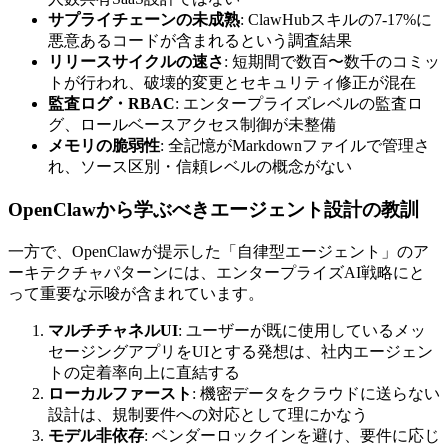
サプライチェーンの未成熟
: ClawHubスキルの7-17%に
悪意あるコードが含まれるという調査結果
リリースサイクルの速さ
: 短期間で数百〜数千のコミッ
トが行われ、破壊的変更とセキュリティ修正が混在
監査ログ・RBAC
: エンタープライズレベルの監査ロ
グ、ロールベースアクセス制御が未整備
メモリの脆弱性
: 全記憶がMarkdownファイルで管理さ
れ、ソース区別・信頼レベルの概念がない
OpenClawから学ぶべきエージェント設計の教訓
一方で、OpenClawが提示した「自律型エージェント」のア
ーキテクチャパターンには、エンタープライズAI戦略にと
って重要な示唆が含まれています。
マルチチャネルUI
: ユーザーが既に使用しているメッ
セージングアプリをUIとする発想は、社内エージェン
トの定着率向上に直結する
ローカルファースト
: 機密データをクラウドに送らない
設計は、規制要件への対応として理にかなう
モデル非依存
: ベンダーロックインを避け、要件に応じ