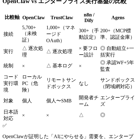
OpenClaw vs エンタープライズ実行基盤の比較
n8n /
比較軸
OpenClaw
TrustClaw
Agens
Dify
5,700+
1,000+（マネ
300+（手
200+（MCP標
（未検
接続
ージド
動設定）
準、認証金庫）
証）
OAuth）
△ 逐次処
× 要フロ
◎ 自動組立+一
実行
△ 逐次処理
理
ー設計
括実行
◎ 承認WF+5年
統制
△ 基本ログ
×
×
監査
コード
ローカル
リモートサン
サンドボックス
実行環
PC（危
なし
ドボックス
（閉域網対応）
境
険）
開発者チ
エンタープライ
対象
個人
個人〜SMB
ーム
ズ
日本語
△
◎
×
×
対応
✅
OpenClawが証明した「AIにやらせる」需要を、エンタープ