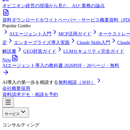
オピニオン
経営の現場から見た、AIと業務の論点
資料ダウンロード
ホワイトペーパー・サービス概要資料（PD
Popular Guides
AIエージェント入門
MCP活用ガイド
オーケストレ
定
エンタープライズ導入実践
Claude Skills入門
Clau
解説書
GEO対策ガイド
LLMセキュリティ完全ガイド
New
AIエージェント導入の教科書 2026
PDF・20ページ・無料
AI導入の第一歩を相談する
無料相談（30分）
会社概要
採用
資料請求
デモ・相談を予約
サービス
コンサルティング