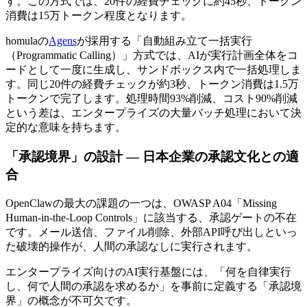
す。この方式では、20件の経費チェックに約45秒、トークン
消費は15万トークン程度となります。
homulaの
Agens
が採用する「自動組み立て一括実行
（Programmatic Calling）」方式では、AIが実行計画全体をコ
ードとして一度に生成し、サンドボックス内で一括処理しま
す。同じ20件の経費チェックが約3秒、トークン消費は1.5万
トークンで完了します。処理時間93%削減、コスト90%削減
という差は、エンタープライズの大量バッチ処理において決
定的な意味を持ちます。
「承認境界」の設計 — 日本企業の承認文化との適
合
OpenClawの最大の課題の一つは、OWASP A04「Missing
Human-in-the-Loop Controls」に該当する、承認ゲートの不在
です。メール送信、ファイル削除、外部API呼び出しといっ
た破壊的操作が、人間の承認なしに実行されます。
エンタープライズ向けのAI実行基盤には、「何を自律実行
し、何で人間の承認を求めるか」を事前に定義する「承認境
界」の概念が不可欠です。