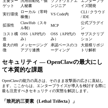
主要ター
汎用自動化・個
ソフトウェアエ
エンタープラ
ゲット
人秘書
ンジニア
イズ開発
ローカル（常時
CLI / クラウド
実行環境
VS Code内
稼働）
/ IDE
ClawHub（スキ
公式プラグイ
拡張性
MCP
ル制）
ン
コスト構
OSS（API代の
OSS（API代の
サブスクリプ
造
み）
み）
ション
最大の特
メッセージング
承認ベースのコ
大規模リポジ
徴
アプリ連携
ーディング
トリ解析
セキュリティ — OpenClawの最大にし
て本質的な課題
OpenClawの能力の高さは、そのまま攻撃面の広さに直結し
ます。ここからは、エンタープライズが導入を検討する際に
最も注意すべきセキュリティの実態を解説します。
「致死的三要素（Lethal Trifecta）」