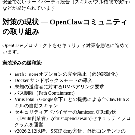
安全でないサードパーティ統合（スキルがフル権限で実行）
などが挙げられています。
対策の現状 — OpenClawコミュニティ
の取り組み
OpenClawプロジェクトもセキュリティ対策を急速に進めて
います。
実装済みの緩和策:
オプションの完全廃止（必須認証化）
auth: none
Docker サンドボックスモードの導入
未知の送信者に対するDMペアリング要求
パス制限（Path Containment）
VirusTotal（Google傘下）との提携による全ClawHubス
キルの自動スキャン
セキュリティアドバイザーのJamieson O'Reilly氏
（Dvuln創業者）がtrust.openclaw.aiでセキュリティプロ
グラムを運営
v2026.2.12以降、SSRF deny方針、外部コンテンツの