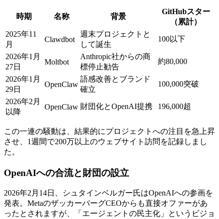
GitHubスター
時期
名称
背景
（累計）
2025年11
週末プロジェクトと
100以下
Clawdbot
月
して誕生
2026年1月
Anthropic社からの商
約80,000
Moltbot
27日
標停止勧告
2026年1月
語感改善とブランド
100,000突破
OpenClaw
29日
確立
2026年2月
財団化とOpenAI提携
196,000超
OpenClaw
以降
この一連の騒動は、結果的にプロジェクトへの注目を急上昇
させ、1週間で200万以上のウェブサイト訪問を記録しまし
た。
OpenAIへの合流と財団の設立
2026年2月14日、シュタインベルガー氏はOpenAIへの参画を
発表。MetaのザッカーバーグCEOからも直接オファーがあ
ったとされますが、「エージェントの民主化」というビジョ