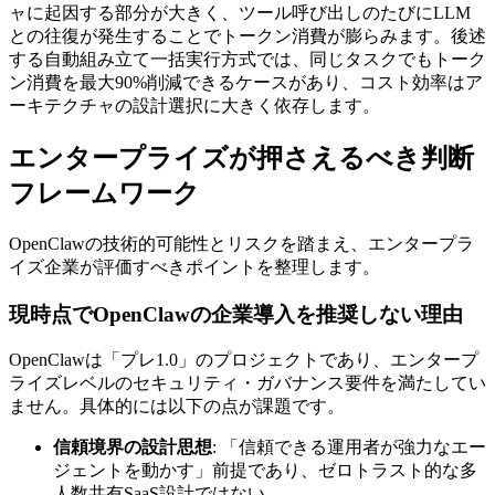
ャに起因する部分が大きく、ツール呼び出しのたびにLLM
との往復が発生することでトークン消費が膨らみます。後述
する自動組み立て一括実行方式では、同じタスクでもトーク
ン消費を最大90%削減できるケースがあり、コスト効率はア
ーキテクチャの設計選択に大きく依存します。
エンタープライズが押さえるべき判断
フレームワーク
OpenClawの技術的可能性とリスクを踏まえ、エンタープラ
イズ企業が評価すべきポイントを整理します。
現時点でOpenClawの企業導入を推奨しない理由
OpenClawは「プレ1.0」のプロジェクトであり、エンタープ
ライズレベルのセキュリティ・ガバナンス要件を満たしてい
ません。具体的には以下の点が課題です。
信頼境界の設計思想
: 「信頼できる運用者が強力なエー
ジェントを動かす」前提であり、ゼロトラスト的な多
人数共有SaaS設計ではない