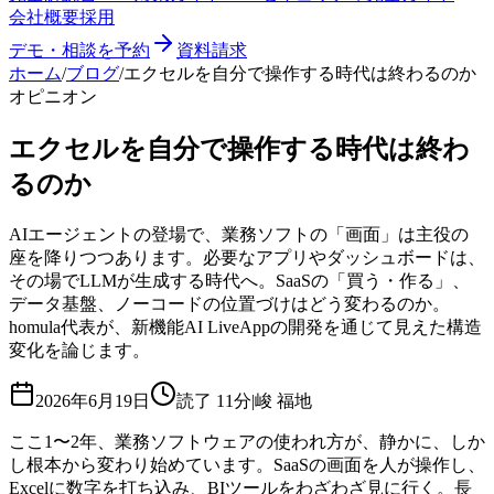
会社概要
採用
デモ・相談を予約
資料請求
ホーム
/
ブログ
/
エクセルを自分で操作する時代は終わるのか
オピニオン
エクセルを自分で操作する時代は終わ
るのか
AIエージェントの登場で、業務ソフトの「画面」は主役の
座を降りつつあります。必要なアプリやダッシュボードは、
その場でLLMが生成する時代へ。SaaSの「買う・作る」、
データ基盤、ノーコードの位置づけはどう変わるのか。
homula代表が、新機能AI LiveAppの開発を通じて見えた構造
変化を論じます。
2026年6月19日
読了
11分
|
峻 福地
ここ1〜2年、業務ソフトウェアの使われ方が、静かに、しか
し根本から変わり始めています。SaaSの画面を人が操作し、
Excelに数字を打ち込み、BIツールをわざわざ見に行く。長