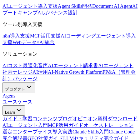
AIエージェント導入支援
Agent Skills開発
Document AI Agent
AI
ブートキャンプ
AIガバナンス設計
ツール別導入支援
n8n導入支援
MCP活用支援
AIコーディングエージェント導入
支援
Webデータ×AI統合
ソリューション
AIコスト最適化
音声AIエージェント
請求書AIエージェント
社内ナレッジAI活用
AI-Native Growth Platform
FP&A（管理会
計）パッケージ
プロダクト
Agens
ユースケース
Learn
ガイド・学習コンテンツ
ブログ
オピニオン
資料ダウンロード
AIエージェント入門
MCP活用ガイド
オーケストレーション
選定
エンタープライズ導入実践
Claude Skills入門
Claude Code
完全解説書
GEO対策ガイド
LLMセキュリティ完全ガイド