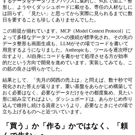
するデータをデータウェアハウスに集約し、SQLで加工・整
形し、ようやくダッシュボードに載せる。専任の人材なしに
は回らず、「見たい」と思ってから実際に見られるまでに数
日を要することも珍しくありませんでした。
この前提が崩れています。MCP（Model Context Protocol）に
よって多様なデータソースへの接続が標準化され、その先の
データ整形も画面生成も、LLMがその場でコードを書いて
用意するようになりました。Anthropicも、ツールを逐次呼び
出すより、AI自身にコードを書かせて処理させる方が効率
的だという方向で開発を進めています。実装してみても、こ
の筋の良さは明らかでした。
結果として、「先月の関西の売上は」と問えば、数十秒で可
視化された答えが返ります。重い基盤をあらかじめ構築して
おく必要はなく、必要なデータだけをその都度集め、見たい
形に組み立てればよい。ダッシュボードは、あらかじめ作り
込んで維持し続ける資産というより、必要なときにその場で
立ち上げるものへと近づいています。
「買う」か「作る」かではなく、「頼