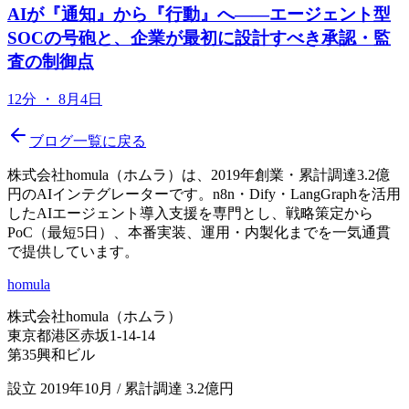
AIが『通知』から『行動』へ——エージェント型
SOCの号砲と、企業が最初に設計すべき承認・監
査の制御点
12分
・
8月4日
ブログ一覧に戻る
株式会社homula（ホムラ）は、2019年創業・累計調達3.2億
円のAIインテグレーターです。n8n・Dify・LangGraphを活用
したAIエージェント導入支援を専門とし、戦略策定から
PoC（最短5日）、本番実装、運用・内製化までを一気通貫
で提供しています。
homula
株式会社homula（ホムラ）
東京都港区赤坂1-14-14
第35興和ビル
設立 2019年10月 / 累計調達 3.2億円