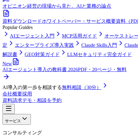
オピニオン
経営の現場から見た、AIと業務の論点
資料ダウンロード
ホワイトペーパー・サービス概要資料（PD
Popular Guides
AIエージェント入門
MCP活用ガイド
オーケストレ
定
エンタープライズ導入実践
Claude Skills入門
Clau
解説書
GEO対策ガイド
LLMセキュリティ完全ガイド
New
AIエージェント導入の教科書 2026
PDF・20ページ・無料
AI導入の第一歩を相談する
無料相談（30分）
会社概要
採用
資料請求
デモ・相談を予約
サービス
コンサルティング