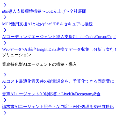
n8n導入支援
環境構築〜CoE立上げ〜全社展開
MCP活用支援
AIと社内SaaS/DBをセキュアに接続
AIコーディングエージェント導入支援
Claude Code/Curso
Webデータ×AI統合
Bright Data連携でデータ収集→分析→実
ソリューション
業務特化型AIエージェントの構築・導入
AIコスト最適化
青天井の従量課金を、予算化できる固定費に
音声AIエージェント
0.9秒応答・LiveKit/Deepgram統合
請求書AIエージェント
照合・AI判定・例外処理を85%自動化