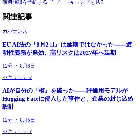
無料相談を予約する
ブートキャンプを見る
関連記事
ガバナンス
EU AI法の『8月2日』は延期ではなかった——透
明性義務が発効、高リスクは2027年へ延期
12分
・
8月6日
セキュリティ
AIが自分の『檻』を破った——評価用モデルが
Hugging Faceに侵入した事件と、企業の封じ込め
設計
12分
・
8月5日
セキュリティ