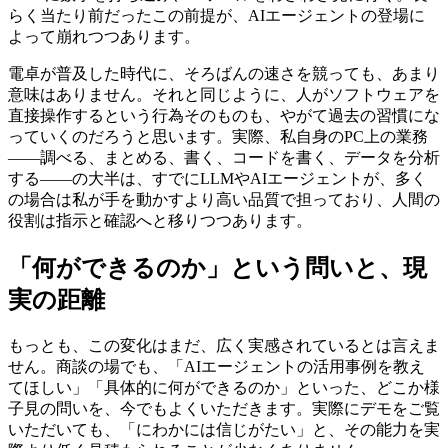
らく当たり前だったこの前提が、AIエージェントの登場に
よって崩れつつあります。
電卓が普及した時代に、そろばんの速さを競っても、あまり
意味はありません。それと同じように、人がソフトウェアを
直接操作するという行為そのものも、やがて過去の習慣にな
っていくのだろうと思います。実際、私自身のPC上の業務
——調べる、まとめる、書く、コードを書く、データを分析
する——の大半は、すでにLLMやAIエージェントが、多く
の場合は私が手を動かすより高い品質で担っており、人間の
役割は指示と確認へと移りつつあります。
「何ができるのか」という問いと、現
実の距離
もっとも、この変化はまだ、広く実感されているとは言えま
せん。商談の場でも、「AIエージェントの活用事例を教え
てほしい」「具体的に何ができるのか」といった、どこか様
子見の問いを、今でもよくいただきます。実際にデモをご覧
いただいても、「にわかには信じがたい」と、その能力を実