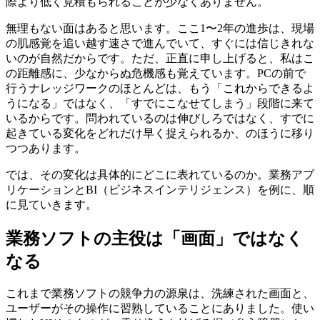
際より低く見積もられることが少なくありません。
無理もない面はあると思います。ここ1〜2年の進歩は、現場
の肌感覚を追い越す速さで進んでいて、すぐには信じきれな
いのが自然だからです。ただ、正直に申し上げると、私はこ
の距離感に、少なからぬ危機感も覚えています。PCの前で
行うナレッジワークのほとんどは、もう「これからできるよ
うになる」ではなく、「すでにこなせてしまう」段階に来て
いるからです。問われているのは伸びしろではなく、すでに
起きている変化をどれだけ早く捉えられるか、のほうに移り
つつあります。
では、その変化は具体的にどこに表れているのか。業務アプ
リケーションとBI（ビジネスインテリジェンス）を例に、順
に見ていきます。
業務ソフトの主役は「画面」ではなく
なる
これまで業務ソフトの競争力の源泉は、洗練された画面と、
ユーザーがその操作に習熟していることにありました。使い