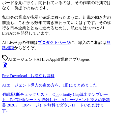
ボードを見に行く。問われているのは、その作業の巧拙では
なく、前提そのものです。
私自身の業務が指示と確認に移ったように、組織の働き方の
前提も、これから数年で書き換わっていくはずです。その移
行を日本企業とともに進めるために、私たちはagensとAI
LiveAppを開発しています。
AI LiveAppの詳細は
プロダクトページ
に、導入のご相談は
無
料相談
からどうぞ。
AIエージェント
AI LiveApp
BI
業務アプリ
agens
Free Download · お役立ち資料
AIエージェント導入の進め方を、1冊にまとめました
4類型診断チェックリスト、Opportunity Gap算出テンプレー
ト、PoC評価シートを収録した「AIエージェント導入の教科
書 2026」（20ページ）を無料でダウンロードいただけま
す。