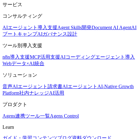
サービス
コンサルティング
AIエージェント導入支援
Agent Skills開発
Document AI Agent
AI
ブートキャンプ
AIガバナンス設計
ツール別導入支援
n8n導入支援
MCP活用支援
AIコーディングエージェント導入
Webデータ×AI統合
ソリューション
音声AIエージェント
請求書AIエージェント
AI-Native Growth
Platform
社内ナレッジAI活用
プロダクト
Agens
連携ツール一覧
Agens Control
Learn
ガイド・学習コンテンツ
ブログ
資料ダウンロード