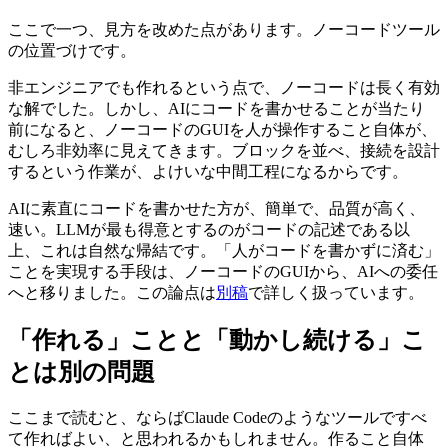
ここで一つ、見方を改めた点があります。ノーコードツール
の位置づけです。
非エンジニアでも作れるという点で、ノーコードは長く有効
な解でした。しかし、AIにコードを書かせることが当たり
前になると、ノーコードのGUIを人が操作すること自体が、
むしろ非効率に見えてきます。ブロックを並べ、接続を設計
するという作業が、よけいな中間工程になるからです。
AIに素直にコードを書かせた方が、簡単で、品質が高く、
速い。LLMが最も得意とするのがコードの記述である以
上、これは自然な帰結です。「人がコードを書かずに済む」
ことを実現する手段は、ノーコードのGUIから、AIへの委任
へと移りました。この論点は
別稿
で詳しく扱っています。
「作れる」ことと「動かし続ける」こ
とは別の問題
ここまで読むと、ならばClaude Codeのようなツールですべ
て作ればよい、と思われるかもしれません。作ること自体