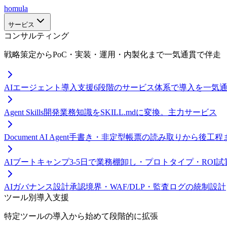
homula
サービス
コンサルティング
戦略策定からPoC・実装・運用・内製化まで一気通貫で伴走
AIエージェント導入支援
6段階のサービス体系で導入を一気
Agent Skills開発
業務知識をSKILL.mdに変換。主力サービス
Document AI Agent
手書き・非定型帳票の読み取りから後工程
AIブートキャンプ
3-5日で業務棚卸し・プロトタイプ・ROI試
AIガバナンス設計
承認境界・WAF/DLP・監査ログの統制設計
ツール別導入支援
特定ツールの導入から始めて段階的に拡張