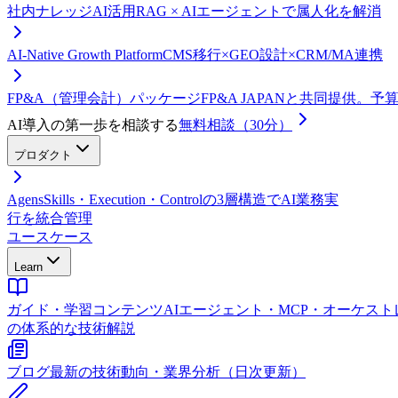
社内ナレッジAI活用
RAG × AIエージェントで属人化を解消
AI-Native Growth Platform
CMS移行×GEO設計×CRM/MA連携
FP&A（管理会計）パッケージ
FP&A JAPANと共同提供。
AI導入の第一歩を相談する
無料相談（30分）
プロダクト
Agens
Skills・Execution・Controlの3層構造でAI業務実
行を統合管理
ユースケース
Learn
ガイド・学習コンテンツ
AIエージェント・MCP・オーケス
の体系的な技術解説
ブログ
最新の技術動向・業界分析（日次更新）