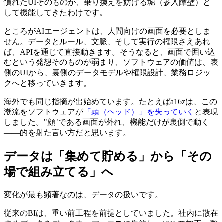
慣れたUIそのものが、乗り換えを妨げる堀（参入障壁）と
して機能してきたわけです。
ところがAIエージェントは、人間向けの画面を必要としま
せん。データとルール、文脈、そして実行の権限さえあれ
ば、APIを通じて直接動きます。そうなると、画面で囲い込
むという発想そのものが弱まり、ソフトウェアの価値は、表
側のUIから、裏側のデータモデルや権限設計、業務ロジッ
クへと移っていきます。
海外でも同じ指摘が出始めています。たとえばa16zは、この
潮流をソフトウェアが
「頭（ヘッド）」を失っていく
と表現
しました。"顔"である画面が外れ、機能だけが裏側で動く
——的を射た言い方だと思います。
データは「集めて貯める」から「その
場で組み立てる」へ
変化が最も顕著なのは、データの扱いです。
従来のBIは、重い前工程を前提としていました。社内に散在