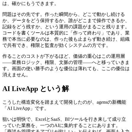
は、確かにもうできます。
問題はその先です。作った瞬間から、どこで動かし続ける
か、データをどう保持するか、誰がどこまで操作できるか、
記録をどう残すか、という運用の課題がまるごと残ります。
コードを書くツールは本質的に「作って終わり」であり、業
務で本当に必要なのは、作った後も止まらず動き続け、組織
で共有でき、権限と監査が効くシステムの方です。
作ることのコストが下がるほど、価値の重心はこの運用層
——業務ロジック、権限、文脈の管理——へと移っていきま
す。画面の使い勝手のような優位は薄れても、ここの優位は
消えません。
AI LiveApp という解
こうした構造変化を踏まえて開発したのが、agensの新機能
「AI LiveApp」です。
狙いは明快で、ExcelとSaaS、BIツールを行き来して成り立
っていた業務を、一つのAIに集約することにあります。
「商談を管理するアプリが欲しい」と伝えれば、画面も入力