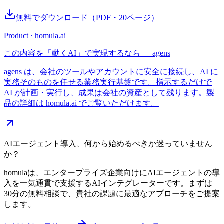
無料でダウンロード
（PDF・
20
ページ）
Product · homula.ai
この内容を「動くAI」で実現するなら — agens
agens は、会社のツールやアカウントに安全に接続し、AI に
実務そのものを任せる業務実行基盤です。指示するだけで
AI が計画・実行し、成果は会社の資産として残ります。製
品の詳細は homula.ai でご覧いただけます。
AIエージェント導入、何から始めるべきか迷っていません
か？
homulaは、エンタープライズ企業向けにAIエージェントの導
入を一気通貫で支援するAIインテグレーターです。まずは
30分の無料相談で、貴社の課題に最適なアプローチをご提案
します。