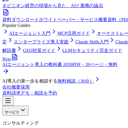
オピニオン
経営の現場から見た、AIと業務の論点
資料ダウンロード
ホワイトペーパー・サービス概要資料（PD
Popular Guides
AIエージェント入門
MCP活用ガイド
オーケストレ
定
エンタープライズ導入実践
Claude Skills入門
Clau
解説書
GEO対策ガイド
LLMセキュリティ完全ガイド
New
AIエージェント導入の教科書 2026
PDF・20ページ・無料
AI導入の第一歩を相談する
無料相談（30分）
会社概要
採用
資料請求
デモ・相談を予約
サービス
コンサルティング