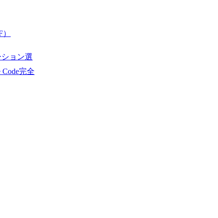
F）
ーション選
de Code完全