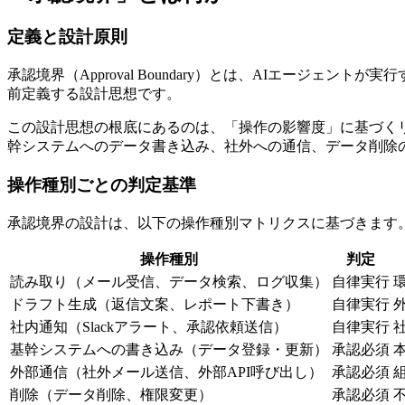
定義と設計原則
承認境界（Approval Boundary）とは、AIエージェントが
前定義する設計思想です。
この設計思想の根底にあるのは、「操作の影響度」に基づく
幹システムへのデータ書き込み、社外への通信、データ削除
操作種別ごとの判定基準
承認境界の設計は、以下の操作種別マトリクスに基づきます
操作種別
判定
読み取り（メール受信、データ検索、ログ収集）
自律実行
ドラフト生成（返信文案、レポート下書き）
自律実行
社内通知（Slackアラート、承認依頼送信）
自律実行
基幹システムへの書き込み（データ登録・更新）
承認必須
外部通信（社外メール送信、外部API呼び出し）
承認必須
削除（データ削除、権限変更）
承認必須