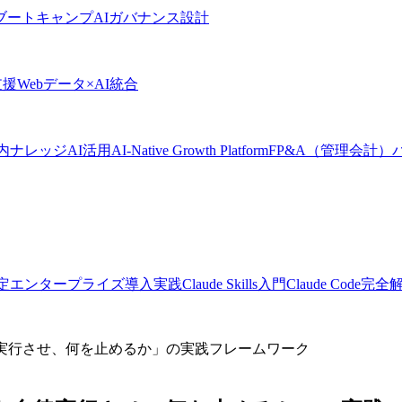
Iブートキャンプ
AIガバナンス設計
支援
Webデータ×AI統合
内ナレッジAI活用
AI-Native Growth Platform
FP&A（管理会計）
定
エンタープライズ導入実践
Claude Skills入門
Claude Code完
律実行させ、何を止めるか」の実践フレームワーク