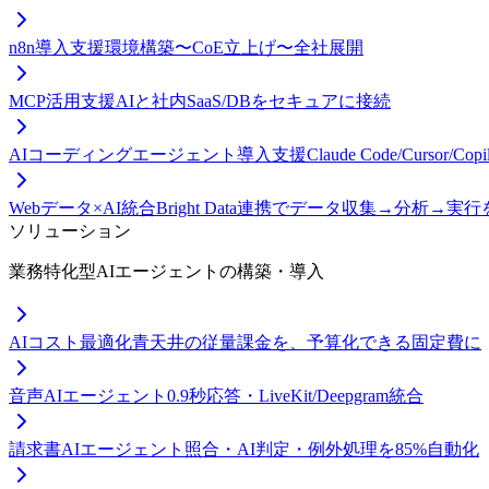
n8n導入支援
環境構築〜CoE立上げ〜全社展開
MCP活用支援
AIと社内SaaS/DBをセキュアに接続
AIコーディングエージェント導入支援
Claude Code/Curso
Webデータ×AI統合
Bright Data連携でデータ収集→分析→実
ソリューション
業務特化型AIエージェントの構築・導入
AIコスト最適化
青天井の従量課金を、予算化できる固定費に
音声AIエージェント
0.9秒応答・LiveKit/Deepgram統合
請求書AIエージェント
照合・AI判定・例外処理を85%自動化