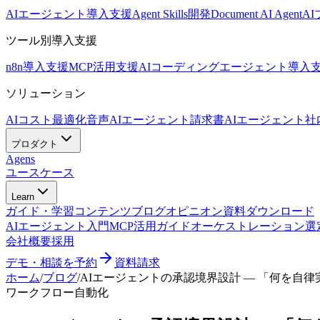
AIエージェント導入支援
Agent Skills開発
Document AI Agent
A
ツール別導入支援
n8n導入支援
MCP活用支援
AIコーディングエージェント導入
ソリューション
AIコスト最適化
音声AIエージェント
請求書AIエージェント
社
プロダクト
Agens
ユースケース
Learn
ガイド・学習コンテンツ
ブログ
オピニオン
資料ダウンロード
AIエージェント入門
MCP活用ガイド
オーケストレーション選
会社概要
採用
デモ・相談を予約
資料請求
ホーム
/
ブログ
/
AIエージェントの承認境界設計 — 「何を自
ワークフロー自動化