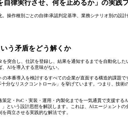
何を自律実行させ、何を止めるか」の実践
）設計を体系化。操作種別ごとの自律/承認判定基準、業務シナリオ別
という矛盾をどう解くか
ータを突合し、仕訳を登録し、結果を通知するまでを自動化した
、AIを導入する意味がない。
トの本番導入を検討するすべての企業が直面する構造的課題です。Ga
「不十分なリスクコントロール」を挙げています。つまり、技術
戦略策定・PoC・実装・運用・内製化までを一気通貫で支援するA
undary）」という設計思想を解説します。これは、AIエージェ
制を両立させる実践的な解法です。