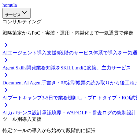
homula
サービス
コンサルティング
戦略策定からPoC・実装・運用・内製化まで一気通貫で伴走
AIエージェント導入支援
6段階のサービス体系で導入を一気
Agent Skills開発
業務知識をSKILL.mdに変換。主力サービス
Document AI Agent
手書き・非定型帳票の読み取りから後工程
AIブートキャンプ
3-5日で業務棚卸し・プロトタイプ・ROI試
AIガバナンス設計
承認境界・WAF/DLP・監査ログの統制設計
ツール別導入支援
特定ツールの導入から始めて段階的に拡張