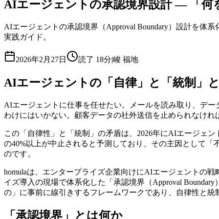
AIエージェントの承認境界設計 — 「
AIエージェントの承認境界（Approval Boundary
実践ガイド。
2026年2月27日
読了
18分
|
峻 福地
AIエージェントの「自律」と「統制」
AIエージェントに仕事を任せたい。メールを読み取り、デ
わけにはいかない。顧客データの社外送信を止められなければ
この「自律性」と「統制」の矛盾は、2026年にAIエージェン
の40%以上が中止されると予測しており、その主因として
のです。
homulaは、エンタープライズ企業向けにAIエージェントの
イズ導入の現場で体系化した「承認境界（Approval Bo
の」に事前に線引きするフレームワークであり、自律性と統
「承認境界」とは何か