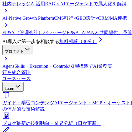
社内ナレッジAI活用
RAG × AIエージェントで属人化を解消
AI-Native Growth Platform
CMS移行×GEO設計×CRM/MA連携
FP&A（管理会計）パッケージ
FP&A JAPANと共同提供。
AI導入の第一歩を相談する
無料相談（30分）
プロダクト
Agens
Skills・Execution・Controlの3層構造でAI業務実
行を統合管理
ユースケース
Learn
ガイド・学習コンテンツ
AIエージェント・MCP・オーケス
の体系的な技術解説
ブログ
最新の技術動向・業界分析（日次更新）