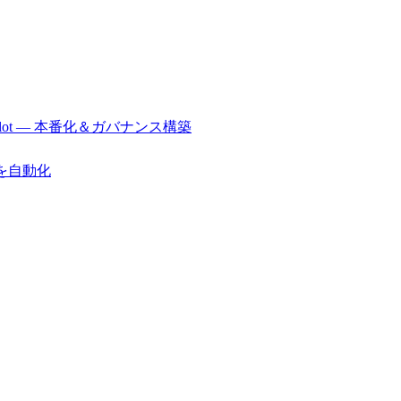
r/Copilot — 本番化＆ガバナンス構築
行を自動化